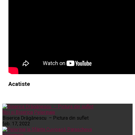
Acatiste
Noi și Biserica
Pelerinaje
Biserica Drăgănescu – Pictura din suflet
feb. 17, 2022