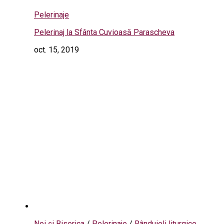
Pelerinaje
Pelerinaj la Sfânta Cuvioasă Parascheva
oct. 15, 2019
Noi și Biserica
/
Pelerinaje
/
Rânduieli liturgice