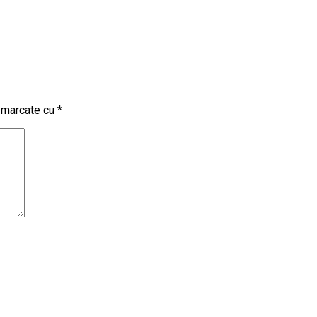
t marcate cu
*