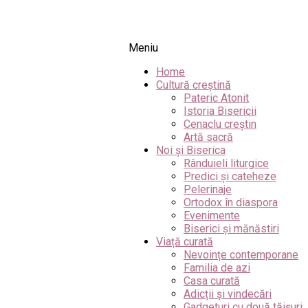
Meniu
Home
Cultură creștină
Pateric Atonit
Istoria Bisericii
Cenaclu creștin
Artă sacră
Noi și Biserica
Rânduieli liturgice
Predici și cateheze
Pelerinaje
Ortodox în diaspora
Evenimente
Biserici și mănăstiri
Viață curată
Nevoințe contemporane
Familia de azi
Casa curată
Adicții și vindecări
Gadgeturi cu două tăișuri