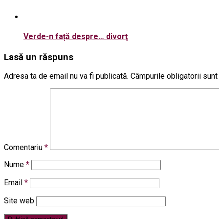
Verde-n față despre… divorţ
Lasă un răspuns
Adresa ta de email nu va fi publicată.
Câmpurile obligatorii sun
Comentariu
*
Nume
*
Email
*
Site web