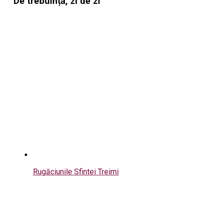
De trebuință, zi de zi
Rugăciunile Sfintei Treimi