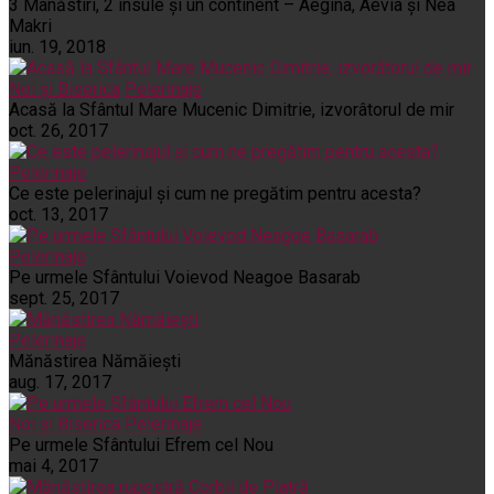
3 Mânăstiri, 2 insule și un continent – Aegina, Aevia și Nea
Makri
iun. 19, 2018
Noi și Biserica
Pelerinaje
Acasă la Sfântul Mare Mucenic Dimitrie, izvorâtorul de mir
oct. 26, 2017
Pelerinaje
Ce este pelerinajul şi cum ne pregătim pentru acesta?
oct. 13, 2017
Pelerinaje
Pe urmele Sfântului Voievod Neagoe Basarab
sept. 25, 2017
Pelerinaje
Mănăstirea Nămăiești
aug. 17, 2017
Noi și Biserica
Pelerinaje
Pe urmele Sfântului Efrem cel Nou
mai 4, 2017