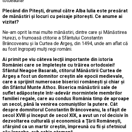
totdeauna!
Plecând din Piteşti, drumul către Alba Iulia este presărat
de mănăstiri şi locuri cu peisaje pitoreşti. Ce anume ai
vizitat?
Ne-am oprit la mai multe mănăstiri, dintre care şi Mănăstirea
Hurezi, o frumoasă ctitorie a Sfântului Constantin
Brâncoveanu şi la Curtea de Argeş, din 1494, unde am aflat că
au fost îngropaţi mulţi regi români.
Ai primit pe viu câteva lecţii importante din istoria
României care se împleteşte cu trăirea ortodoxiei!
Sfântul Neagoe Basarab, ctitorul Mănăstirii Curtea de
Argeş a fost un domnitor creştin ale epocii medievale,
care a sprijinit numeroase biserici româneşti şi chiar şi
din Sfântul Munte Athos. Biserica mănăstirii sale de
suflet adăposteşte într-adevăr mormintele membrilor
familiei regale, care au condus România timp de aproape
un secol, până la venirea comuniştilor la putere. Cât
despre domnitorul Constantin Brâncoveanu, la sfâşit de
secol XVIII şi început de secol XIX, a avut un rol decisiv în
dezvoltarea culturală şi economică a Ţării Româneşti,
sfârşind ca un martir creştin, împreună cu fii şi sfetnicul