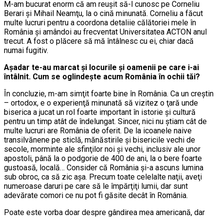
M-am bucurat enorm că am reuşit să-l cunosc pe Corneliu
Berari şi Mihail Neamţu, la o cină minunată. Corneliu a făcut
multe lucruri pentru a coordona detaliie călătoriei mele în
România şi amândoi au frecventat Universitatea ACTON anul
trecut. A fost o plăcere să mă întâlnesc cu ei, chiar dacă
numai fugitiv.
Aşadar te-au marcat şi locurile şi oamenii pe care i-ai
întâlnit. Cum se oglindeşte acum România în ochii tăi?
În concluzie, m-am simţit foarte bine în România. Ca un creştin
– ortodox, e o experienţă minunată să vizitez o ţară unde
biserica a jucat un rol foarte important în istorie şi cultură
pentru un timp atât de îndelungat. Sincer, nici nu ştiam cât de
multe lucruri are România de oferit. De la icoanele naive
transilvănene pe sticlă, mănăstirile şi bisericile vechi de
secole, morminte ale sfinţilor noi şi vechi, inclusiv ale unor
apostoli, până la o podgorie de 400 de ani, la o bere foarte
gustoasă, locală… Consider că România şi-a ascuns lumina
sub obroc, ca să zic aşa. Precum toate celelalte naţii, aveţi
numeroase daruri pe care să le împărţiţi lumii, dar sunt
adevărate comori ce nu pot fi găsite decât în România.
Poate este vorba doar despre gândirea mea americană, dar