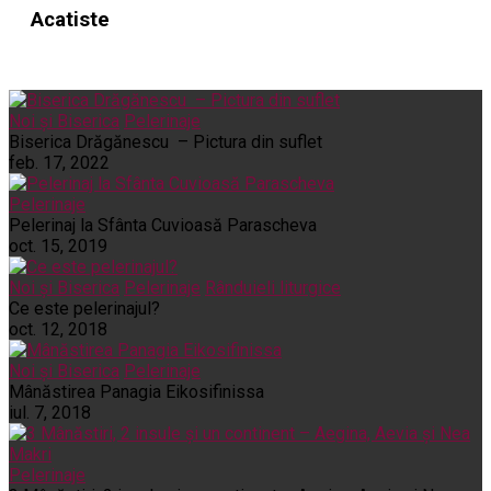
Acatiste
Noi și Biserica
Pelerinaje
Biserica Drăgănescu – Pictura din suflet
feb. 17, 2022
Pelerinaje
Pelerinaj la Sfânta Cuvioasă Parascheva
oct. 15, 2019
Noi și Biserica
Pelerinaje
Rânduieli liturgice
Ce este pelerinajul?
oct. 12, 2018
Noi și Biserica
Pelerinaje
Mânăstirea Panagia Eikosifinissa
iul. 7, 2018
Pelerinaje