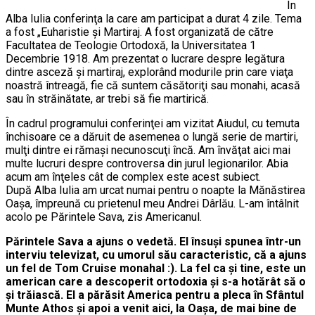
În
Alba Iulia conferinţa la care am participat a durat 4 zile. Tema
a fost „Euharistie şi Martiraj. A fost organizată de către
Facultatea de Teologie Ortodoxă, la Universitatea 1
Decembrie 1918. Am prezentat o lucrare despre legătura
dintre asceză şi martiraj, explorând modurile prin care viaţa
noastră întreagă, fie că suntem căsătoriţi sau monahi, acasă
sau în străinătate, ar trebi să fie martirică.
În cadrul programului conferinţei am vizitat Aiudul, cu temuta
închisoare ce a dăruit de asemenea o lungă serie de martiri,
mulţi dintre ei rămaşi necunoscuţi încă. Am învăţat aici mai
multe lucruri despre controversa din jurul legionarilor. Abia
acum am înţeles cât de complex este acest subiect.
După Alba Iulia am urcat numai pentru o noapte la Mănăstirea
Oaşa, împreună cu prietenul meu Andrei Dârlău. L-am întâlnit
acolo pe Părintele Sava, zis Americanul.
Părintele Sava a ajuns o vedetă. El însuşi spunea într-un
interviu televizat, cu umorul său caracteristic, că a ajuns
un fel de Tom Cruise monahal :). La fel ca şi tine, este un
american care a descoperit ortodoxia şi s-a hotărât să o
şi trăiască. El a părăsit America pentru a pleca în Sfântul
Munte Athos şi apoi a venit aici, la Oaşa, de mai bine de