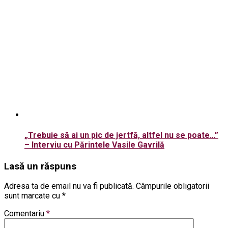
„Trebuie să ai un pic de jertfă, altfel nu se poate…”
– Interviu cu Părintele Vasile Gavrilă
Lasă un răspuns
Adresa ta de email nu va fi publicată.
Câmpurile obligatorii
sunt marcate cu
*
Comentariu
*