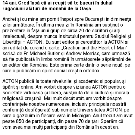
14 ani. Cred însă că ai reuşit să te bucuri în duhul
rugăciunii alături de monahii de la Oaşa.
Andrei şi cu mine am pornit înapoi spre Bucureşti în dimineaţa
zilei următoare. În ultima mea zi în România am susţinut o
prezentare în faţa unui grup de circa 20 de scriitori şi alţi
intelectuali, despre munca Insitutului pentru Studiul Religiei şi
Libertăţii – ACTON . Eu sunt editor şi cercetător la ACTON şi
am editat de curând o carte: „Creation and the Heart of Man”
scrisă de Fr. Michael Butler şi Andrew Morriss, care urmează
să fie publicată în limba română în următoarele săptămâni de
un editor din România. Este prima carte dintr-o serie nouă, pe
care o publicăm în spirit social creştin ortodox.
ACTON publică la toate nivelurile: şi academic şi popular, şi
tipărit şi online. Am vorbit despre viziunea ACTON pentru o
societate virtuoasă şi liberă, susţinută de o cultură şi morală
religioasă creştină. Mai mult decât atât, am vorbit despre
conferinţele noastre numeroase, inclusiv principala noastră
conferinţă desfăşurată sub numele Universitatea ACTON, pe
care o găzduim în fiecare vară în Michigan. Anul trecut am avut
peste 850 de participanţi, din peste 70 de ţări. Sperăm că
vom avea mai mulţi participanţi din România în acest an.