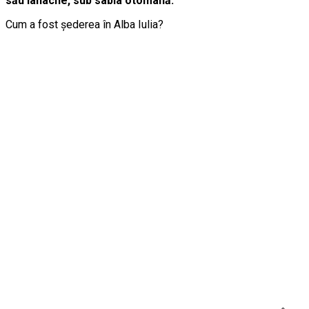
său Ianache, sub sabia otomană.
Cum a fost şederea în Alba Iulia?