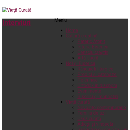
Meniu
Interviuri
Home
Cultură creștină
Pateric Atonit
Istoria Bisericii
Cenaclu creștin
Artă sacră
Noi și Biserica
Rânduieli liturgice
Predici și cateheze
Pelerinaje
Ortodox în diaspora
Evenimente
Biserici și mănăstiri
Viață curată
Nevoințe contemporane
Familia de azi
Casa curată
Adicții și vindecări
Gadgeturi cu două tăișuri