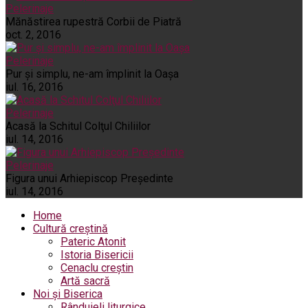
Pelerinaje
Mănăstirea rupestră Corbii de Piatră
oct. 2, 2016
Pelerinaje
Pur şi simplu, ne-am împlinit la Oaşa
iul. 16, 2016
Pelerinaje
Acasă la Schitul Colţul Chiliilor
iul. 14, 2016
Pelerinaje
Figura unui Arhiepiscop Preşedinte
iul. 14, 2016
Home
Cultură creștină
Pateric Atonit
Istoria Bisericii
Cenaclu creștin
Artă sacră
Noi și Biserica
Rânduieli liturgice