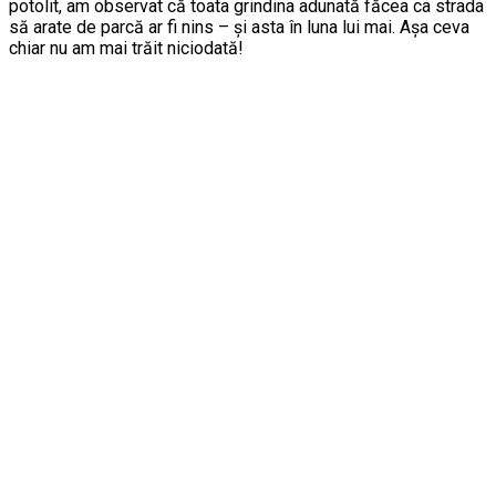
potolit, am observat că toata grindina adunată făcea ca strada
să arate de parcă ar fi nins – şi asta în luna lui mai. Aşa ceva
chiar nu am mai trăit niciodată!