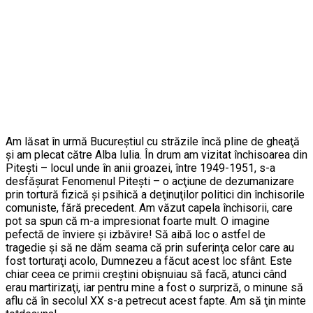
Am lăsat în urmă Bucureştiul cu străzile încă pline de gheaţă
şi am plecat către Alba Iulia. În drum am vizitat închisoarea din
Piteşti – locul unde în anii groazei, între 1949-1951, s-a
desfăşurat Fenomenul Piteşti – o acţiune de dezumanizare
prin tortură fizică şi psihică a deţinuţilor politici din închisorile
comuniste, fără precedent. Am văzut capela închisorii, care
pot sa spun că m-a impresionat foarte mult. O imagine
pefectă de înviere şi izbăvire! Să aibă loc o astfel de
tragedie şi să ne dăm seama că prin suferinţa celor care au
fost torturaţi acolo, Dumnezeu a făcut acest loc sfânt. Este
chiar ceea ce primii creştini obişnuiau să facă, atunci când
erau martirizaţi, iar pentru mine a fost o surpriză, o minune să
aflu că în secolul XX s-a petrecut acest fapte. Am să ţin minte