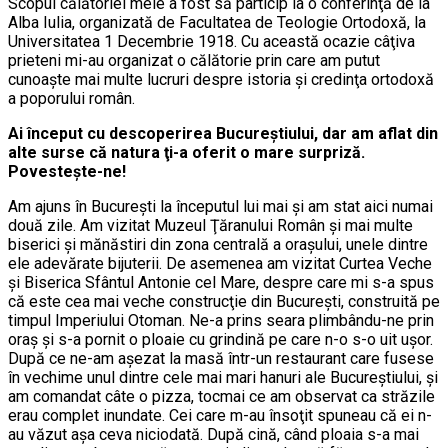
Scopul călătoriei mele a fost să particip la o conferinţă de la
Alba Iulia, organizată de Facultatea de Teologie Ortodoxă, la
Universitatea 1 Decembrie 1918. Cu această ocazie câţiva
prieteni mi-au organizat o călătorie prin care am putut
cunoaşte mai multe lucruri despre istoria şi credinţa ortodoxă
a poporului român.
Ai început cu descoperirea Bucureştiului, dar am aflat din
alte surse că natura ţi-a oferit o mare surpriză.
Povesteşte-ne!
Am ajuns în Bucureşti la începutul lui mai şi am stat aici numai
două zile. Am vizitat Muzeul Ţăranului Român şi mai multe
biserici şi mănăstiri din zona centrală a oraşului, unele dintre
ele adevărate bijuterii. De asemenea am vizitat Curtea Veche
şi Biserica Sfântul Antonie cel Mare, despre care mi s-a spus
că este cea mai veche construcţie din Bucureşti, construită pe
timpul Imperiului Otoman. Ne-a prins seara plimbându-ne prin
oraş şi s-a pornit o ploaie cu grindină pe care n-o s-o uit uşor.
După ce ne-am aşezat la masă într-un restaurant care fusese
în vechime unul dintre cele mai mari hanuri ale Bucureştiului, şi
am comandat câte o pizza, tocmai ce am observat ca străzile
erau complet inundate. Cei care m-au însoţit spuneau că ei n-
au văzut aşa ceva niciodată. După cină, când ploaia s-a mai