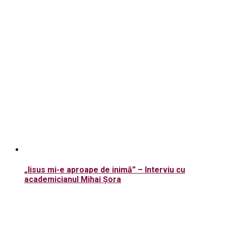
„Iisus mi-e aproape de inimă” – Interviu cu
academicianul Mihai Șora