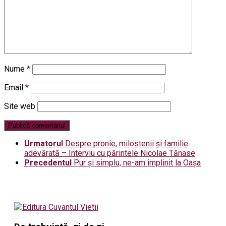
Nume
*
Email
*
Site web
Urmatorul
Despre pronie, milostenii și familie
adevărată – Interviu cu părintele Nicolae Tănase
Precedentul
Pur şi simplu, ne-am împlinit la Oaşa