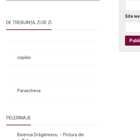
Site w
DE TREBUINȚĂ, ZI DE ZI
Rugăciunile Sfintei Treimi
Rugăciunea Sfântului Efrem Sirul
Rugăciune pentru luminarea minții
copiilor
Rugăciuni de lăsare în voia Domnului
Rugăciuni de mulțumire
Rugăciuni către Sfânta Cuvioasă
Parascheva
PELERINAJE
NOI ȘI BISERICA
/
PELERINAJE
Biserica Drăgănescu – Pictura din