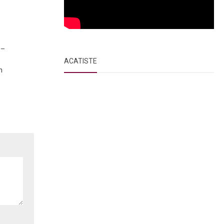
 –
ACATISTE
n