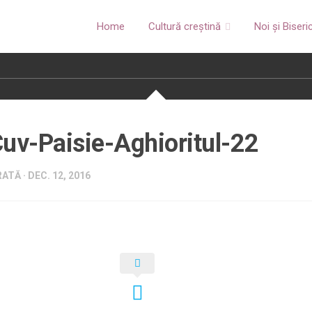
Home
Cultură creștină
Noi și Biseri
uv-Paisie-Aghioritul-22
ATĂ · DEC. 12, 2016