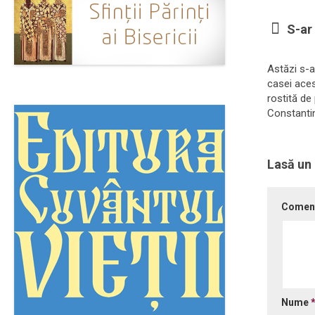
S-ar 
Astăzi s-a
casei aces
rostită de 
Constantin
Lasă un
Comen
Nume