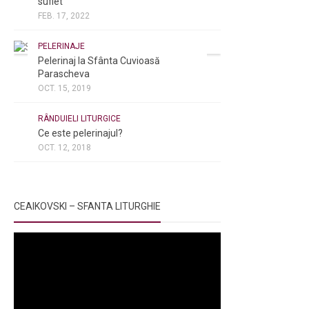
suflet
FEB. 17, 2022
PELERINAJE
Pelerinaj la Sfânta Cuvioasă
Parascheva
OCT. 15, 2019
NOI ȘI BISERICA
/
PELERINAJE
/
RÂNDUIELI LITURGICE
Ce este pelerinajul?
OCT. 12, 2018
CEAIKOVSKI – SFANTA LITURGHIE