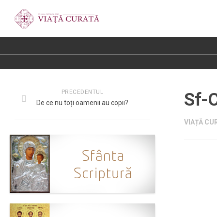
PRECEDENTUL
Sf-C
De ce nu toți oamenii au copii?
VIAȚĂ CUR