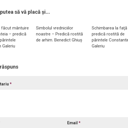
putea să vă placă și...
 făcut mântuire
Simbolul vredniciilor
Schimbarea la faţă
teia – predică
noastre – Predică rostită
predică rostită de
părintele
de arhim. Benedict Ghiuș
părintele Constanti
 Galeriu
Galeriu
 răspuns
tariu
*
*
Email
*