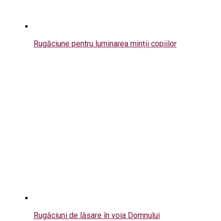
Rugăciune pentru luminarea minții copiilor
Rugăciuni de lăsare în voia Domnului