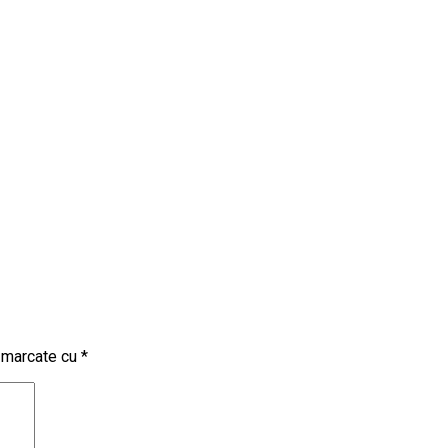
t marcate cu
*