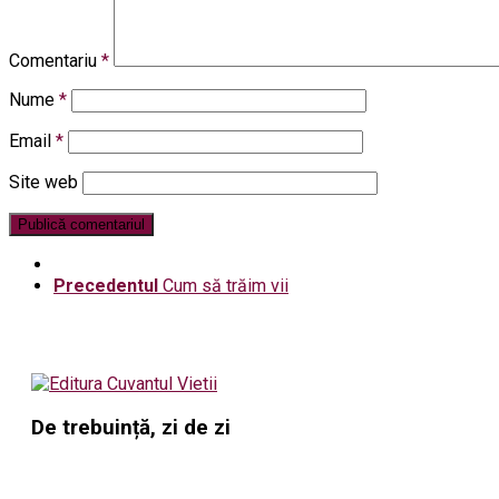
Comentariu
*
Nume
*
Email
*
Site web
Precedentul
Cum să trăim vii
De trebuință, zi de zi