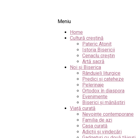
Meniu
Home
Cultură creștină
Pateric Atonit
Istoria Bisericii
Cenaclu creștin
Artă sacră
Noi și Biserica
Rânduieli liturgice
Predici și cateheze
Pelerinaje
Ortodox în diaspora
Evenimente
Biserici și mănăstiri
Viață curată
Nevoințe contemporane
Familia de azi
Casa curată
Adicții și vindecări
Gadgeturi cu două tăișuri