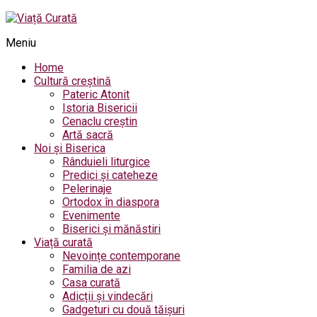
Meniu
Home
Cultură creștină
Pateric Atonit
Istoria Bisericii
Cenaclu creștin
Artă sacră
Noi și Biserica
Rânduieli liturgice
Predici și cateheze
Pelerinaje
Ortodox în diaspora
Evenimente
Biserici și mănăstiri
Viață curată
Nevoințe contemporane
Familia de azi
Casa curată
Adicții și vindecări
Gadgeturi cu două tăișuri