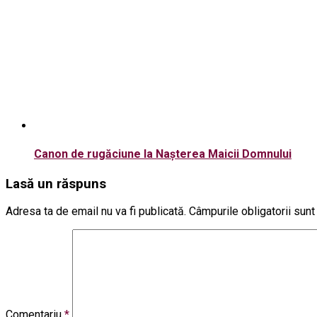
Canon de rugăciune la Nașterea Maicii Domnului
Lasă un răspuns
Adresa ta de email nu va fi publicată.
Câmpurile obligatorii sun
Comentariu
*