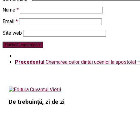
Nume
*
Email
*
Site web
Precedentul
Chemarea celor dintâi ucenici la apostolat –
De trebuință, zi de zi