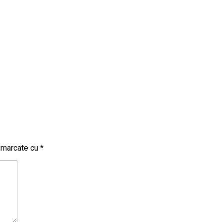
t marcate cu
*