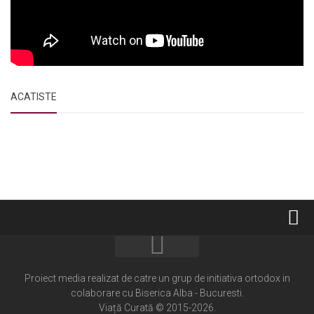
ACATISTE
Home
Cultură creștină
Proiect media realizat de catre un grup de initiativa ortodox in
colaborare cu Biserica Alba - Bucuresti.
Pateric Atonit
Viață Curată © 2015-2026.