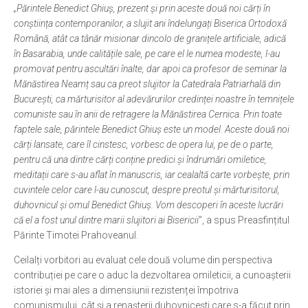
„Părintele Benedict Ghiuș, prezent și prin aceste două noi cărți în
conștiința contemporanilor, a slujit ani îndelungați Biserica Ortodoxă
Română, atât ca tânăr misionar dincolo de granițele artificiale, adică
în Basarabia, unde calitățile sale, pe care el le numea modeste, l-au
promovat pentru ascultări ­înalte, dar apoi ca profesor de seminar la
Mănăstirea Neamț sau ca preot slujitor la Catedrala Patriarhală din
București, ca mărturisitor al adevărurilor credinței noastre în temnițele
comuniste sau în anii de retragere la Mănăstirea Cernica. Prin toate
faptele sale, părintele Benedict Ghiuș este un model. Aceste două noi
cărți lansate, care îl cinstesc, vorbesc de opera lui, pe de o parte,
pentru că una dintre cărți conține predici și îndrumări omiletice,
meditații care s-au aflat în manuscris, iar cealaltă carte vorbește, prin
cuvintele celor care l-au cunoscut, despre preotul și mărturisitorul,
duhovnicul și omul Benedict Ghiuș. Vom descoperi în aceste lucrări
că el a fost unul dintre marii slujitori ai Bisericii
”, a spus Preasfințitul
Părinte Timotei Prahoveanul.
Ceilalți vorbitori au evaluat cele două volume din perspectiva
contribuției pe care o aduc la dezvoltarea omileticii, a cunoașterii
istoriei și mai ales a dimensiunii rezistenței împotriva
comunismului, cât și a renașterii duhov­nicești care s-a făcut prin