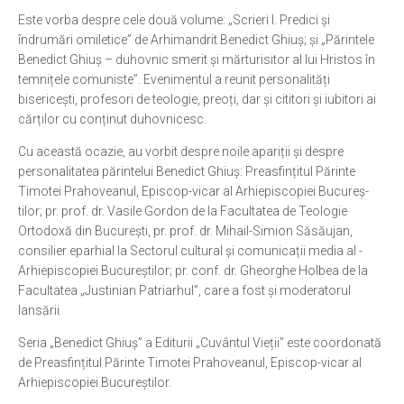
Este vorba despre cele două volume: „Scrieri I. Predici și
Ortodox în diaspora
îndrumări omiletice” de Arhimandrit Benedict Ghiuș; și „Părintele
Evenimente
Benedict Ghiuș – duhovnic smerit și mărturisitor al lui Hristos în
temnițele comuniste”. Evenimentul a reunit personalități
Biserici și mănăstiri
bisericești, profesori de teologie, preoți, dar și cititori și iubitori ai
Viață curată
cărților cu conținut duhovnicesc.
Cu această ocazie, au vorbit despre noile apariții și despre
Nevoințe contemporane
personalitatea părintelui Benedict Ghiuș: Prea­sfințitul ­Părinte
Familia de azi
Timotei Prahoveanul, Episcop-vicar al Arhiepiscopiei Bucu­reș­
tilor; pr. prof. dr. Vasile Gordon de la Facultatea de Teologie
Casa curată
Ortodoxă din București, pr. prof. dr. Mihail-Simion Săsăujan,
Adicții și vindecări
consilier eparhial la Sectorul cultural și comunicații media al ­
Arhiepiscopiei Bucureș­tilor; pr. conf. dr. Gheorghe Holbea de la
Gadgeturi cu două tăișuri
Facultatea „Justinian Patriarhul”, care a fost și moderatorul
Bucătărie biblică
lansării
.
Interviuri
Seria „Benedict Ghiuș” a Editurii „Cuvântul Vieții” este coordonată
de Preasfințitul Părinte Timotei Prahoveanul, Episcop-vicar al
Puncte de Vedere
Arhiepiscopiei Bucureștilor.