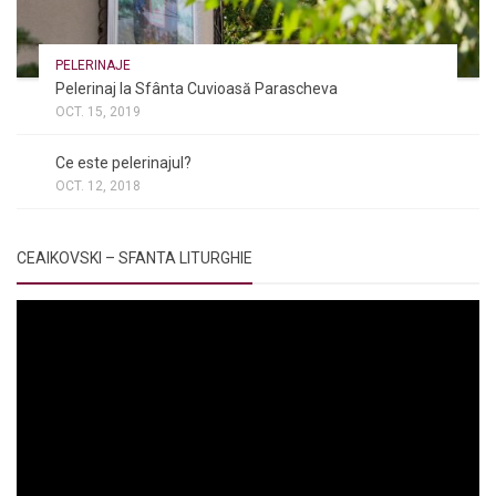
PELERINAJE
Pelerinaj la Sfânta Cuvioasă Parascheva
OCT. 15, 2019
NOI ȘI BISERICA
/
PELERINAJE
/
RÂNDUIELI LITURGICE
Ce este pelerinajul?
OCT. 12, 2018
CEAIKOVSKI – SFANTA LITURGHIE