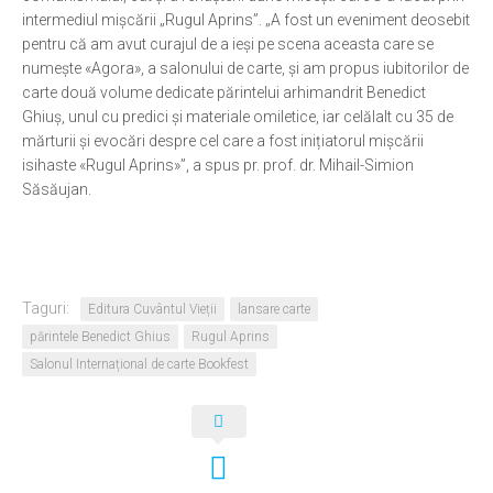
intermediul mișcării „Rugul Aprins”. „A fost un eveniment deosebit
pentru că am avut curajul de a ieși pe scena aceasta care se
numește «Agora», a salonului de carte, și am propus iubitorilor de
carte două volume dedicate părintelui arhimandrit Benedict
Ghiuș, unul cu predici și materiale omiletice, iar celălalt cu 35 de
mărturii și evocări despre cel care a fost inițiatorul mișcării
isihaste «Rugul Aprins»”, a spus pr. prof. dr. Mihail-Simion
Săsăujan.
Taguri:
Editura Cuvântul Vieții
lansare carte
părintele Benedict Ghius
Rugul Aprins
Salonul Internațional de carte Bookfest