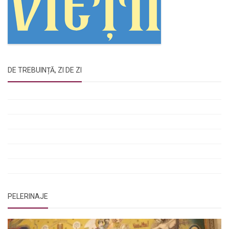
DE TREBUINȚĂ, ZI DE ZI
Rugăciunile Sfintei Treimi
Rugăciunea Sfântului Efrem Sirul
Rugăciune pentru luminarea minții copiilor
Rugăciuni de lăsare în voia Domnului
Rugăciuni de mulțumire
Rugăciuni către Sfânta Cuvioasă Parascheva
PELERINAJE