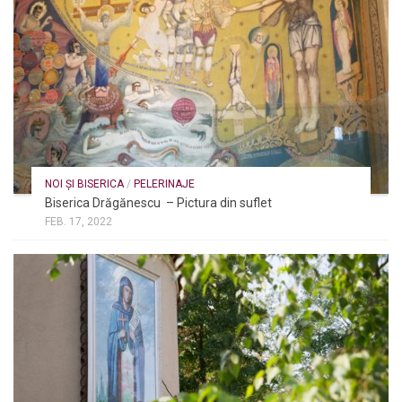
NOI ȘI BISERICA
/
PELERINAJE
Biserica Drăgănescu – Pictura din suflet
FEB. 17, 2022