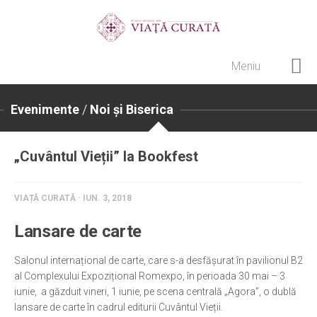
Meniu
Home
Evenimente
/
Noi și Biserica
Cultură creștină
Pateric Atonit
„Cuvântul Vieții” la Bookfest
Istoria Bisericii
Cenaclu creștin
VIAȚĂ CURATĂ · IUN. 3, 2018
Artă sacră
Lansare de carte
Noi și Biserica
Salonul interna­țional de carte, care s-a desfăşurat în pavilionul B2
Rânduieli liturgice
al Complexului Expozițional Romexpo, în perioada 30 mai – 3
iunie, a găzduit vineri, 1 iunie, pe scena centrală „Agora”, o dublă
Predici și cateheze
lansare de carte în cadrul editurii Cuvântul Vieții.
Pelerinaje