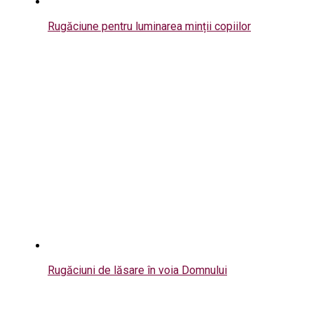
Rugăciune pentru luminarea minții copiilor
Rugăciuni de lăsare în voia Domnului