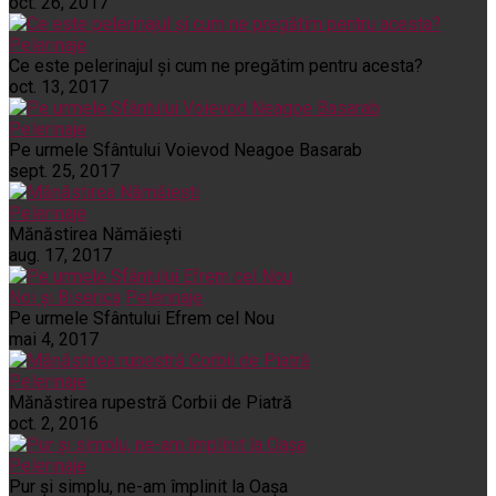
oct. 26, 2017
Pelerinaje
Ce este pelerinajul şi cum ne pregătim pentru acesta?
oct. 13, 2017
Pelerinaje
Pe urmele Sfântului Voievod Neagoe Basarab
sept. 25, 2017
Pelerinaje
Mănăstirea Nămăiești
aug. 17, 2017
Noi și Biserica
Pelerinaje
Pe urmele Sfântului Efrem cel Nou
mai 4, 2017
Pelerinaje
Mănăstirea rupestră Corbii de Piatră
oct. 2, 2016
Pelerinaje
Pur şi simplu, ne-am împlinit la Oaşa