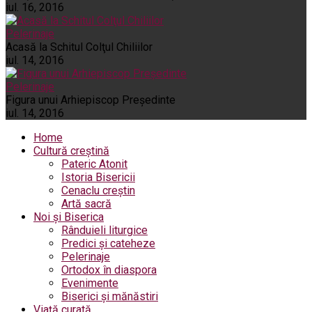
iul. 16, 2016
Pelerinaje
Acasă la Schitul Colţul Chiliilor
iul. 14, 2016
Pelerinaje
Figura unui Arhiepiscop Preşedinte
iul. 14, 2016
Home
Cultură creștină
Pateric Atonit
Istoria Bisericii
Cenaclu creștin
Artă sacră
Noi și Biserica
Rânduieli liturgice
Predici și cateheze
Pelerinaje
Ortodox în diaspora
Evenimente
Biserici și mănăstiri
Viață curată