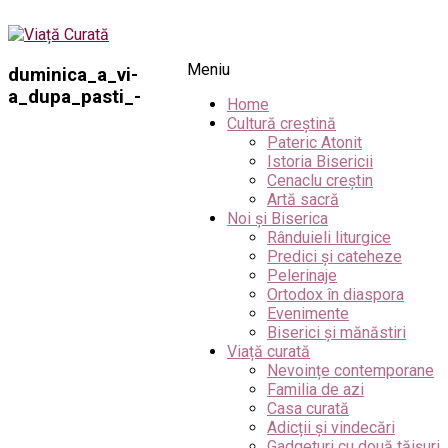
Meniu
duminica_a_vi-
a_dupa_pasti_-
Home
Cultură creștină
Pateric Atonit
Istoria Bisericii
Cenaclu creștin
Artă sacră
Noi și Biserica
Rânduieli liturgice
Predici și cateheze
Pelerinaje
Ortodox în diaspora
Evenimente
Biserici și mănăstiri
Viață curată
Nevoințe contemporane
Familia de azi
Casa curată
Adicții și vindecări
Gadgeturi cu două tăișuri