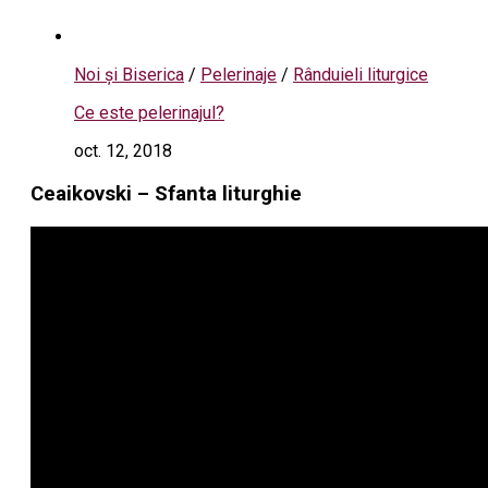
Noi și Biserica
/
Pelerinaje
/
Rânduieli liturgice
Ce este pelerinajul?
oct. 12, 2018
Ceaikovski – Sfanta liturghie