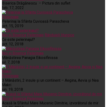
Biserica Drăgănescu – Pictura din suflet
feb. 17, 2022
Pelerinaje
Pelerinaj la Sfânta Cuvioasă Parascheva
oct. 15, 2019
Noi și Biserica
Pelerinaje
Rânduieli liturgice
Ce este pelerinajul?
oct. 12, 2018
Noi și Biserica
Pelerinaje
Mânăstirea Panagia Eikosifinissa
iul. 7, 2018
Pelerinaje
3 Mânăstiri, 2 insule și un continent – Aegina, Aevia și Nea
Makri
iun. 19, 2018
Noi și Biserica
Pelerinaje
Acasă la Sfântul Mare Mucenic Dimitrie, izvorâtorul de mir