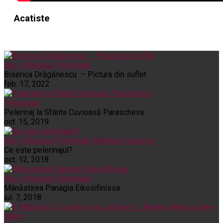
Acatiste
Noi și Biserica
Pelerinaje
Biserica Drăgănescu – Pictura din suflet
feb. 17, 2022
Pelerinaje
Pelerinaj la Sfânta Cuvioasă Parascheva
oct. 15, 2019
Noi și Biserica
Pelerinaje
Rânduieli liturgice
Ce este pelerinajul?
oct. 12, 2018
Noi și Biserica
Pelerinaje
Mânăstirea Panagia Eikosifinissa
iul. 7, 2018