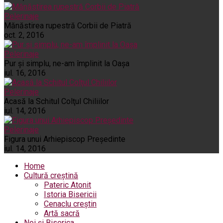
Pelerinaje
Mănăstirea rupestră Corbii de Piatră
oct. 2, 2016
Pelerinaje
Pur şi simplu, ne-am împlinit la Oaşa
iul. 16, 2016
Pelerinaje
Acasă la Schitul Colţul Chiliilor
iul. 14, 2016
Pelerinaje
Figura unui Arhiepiscop Preşedinte
iul. 14, 2016
Home
Cultură creștină
Pateric Atonit
Istoria Bisericii
Cenaclu creștin
Artă sacră
Noi și Biserica