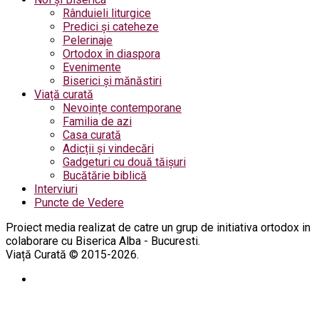
Rânduieli liturgice
Predici și cateheze
Pelerinaje
Ortodox în diaspora
Evenimente
Biserici și mănăstiri
Viață curată
Nevoințe contemporane
Familia de azi
Casa curată
Adicții și vindecări
Gadgeturi cu două tăișuri
Bucătărie biblică
Interviuri
Puncte de Vedere
Proiect media realizat de catre un grup de initiativa ortodox in
colaborare cu Biserica Alba - Bucuresti.
Viață Curată © 2015-2026.