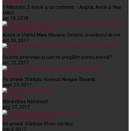
Pelerinaje
3 Mânăstiri, 2 insule și un continent – Aegina, Aevia și Nea
Makri
iun. 19, 2018
Noi și Biserica
Pelerinaje
Acasă la Sfântul Mare Mucenic Dimitrie, izvorâtorul de mir
oct. 26, 2017
Pelerinaje
Ce este pelerinajul şi cum ne pregătim pentru acesta?
oct. 13, 2017
Pelerinaje
Pe urmele Sfântului Voievod Neagoe Basarab
sept. 25, 2017
Pelerinaje
Mănăstirea Nămăiești
aug. 17, 2017
Noi și Biserica
Pelerinaje
Pe urmele Sfântului Efrem cel Nou
mai 4, 2017