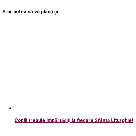
S-ar putea să vă placă și...
Copiii trebuie împărtăşiţi la fiecare Sfântă Liturghie!