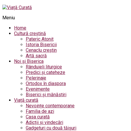
Meniu
Home
Cultură creștină
Pateric Atonit
Istoria Bisericii
Cenaclu creștin
Artă sacră
Noi și Biserica
Rânduieli liturgice
Predici și cateheze
Pelerinaje
Ortodox în diaspora
Evenimente
Biserici și mănăstiri
Viață curată
Nevoințe contemporane
Familia de azi
Casa curată
Adicții și vindecări
Gadgeturi cu două tăișuri