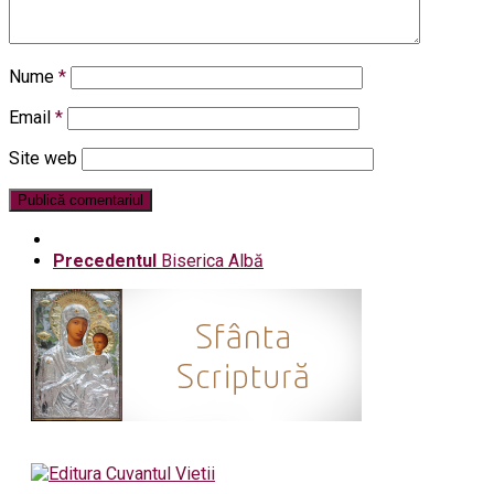
Nume
*
Email
*
Site web
Precedentul
Biserica Albă