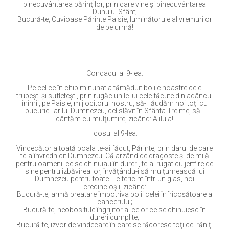
binecuvântarea părinţilor, prin care vine şi binecuvântarea
Duhului Sfânt;
Bucură-te, Cuvioase Părinte Paisie, luminătorule al vremurilor
de pe urmă!
Condacul al 9-lea:
Pe cel ce în chip minunat a tămăduit bolile noastre cele
trupeşti şi sufleteşti, prin rugăciunile lui cele făcute din adâncul
inimii, pe Paisie, mijlocitorul nostru, să-l lăudăm noi toţi cu
bucurie. Iar lui Dumnezeu, cel slăvit în Sfânta Treime, să-I
cântăm cu mulţumire, zicând: Aliluia!
Icosul al 9-lea:
Vindecător a toată boala te-ai făcut, Părinte, prin darul de care
te-a învrednicit Dumnezeu. Că arzând de dragoste şi de milă
pentru oamenii ce se chinuiau în dureri, te-ai rugat cu jertfire de
sine pentru izbăvirea lor, învăţându-i să mulţumească lui
Dumnezeu pentru toate. Te fericim într-un glas, noi
credincioşii, zicând:
Bucură-te, armă preatare împotriva bolii celei înfricoşătoare a
cancerului;
Bucură-te, neobositule îngrijitor al celor ce se chinuiesc în
dureri cumplite;
Bucură-te, izvor de vindecare în care se răcoresc toţi cei răniţi