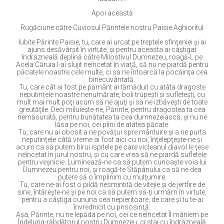
Apoi această
Rugăciune către Cuviosul Părintele nostru Paisie Aghioritul
Iubite Părinte Paisie, tu, care ai urcat pe treptele sfinţeniei şi ai
ajuns desăvârşit în virtute, şi pentru aceasta ai câştigat
îndrăzneală deplină către Milostivul Dumnezeu, roagă-L pe
Acela Căruia I-ai slujit neîncetat în viaţă, să nu ne piardă pentru
păcatele noastre cele multe, ci să ne întoarcă la pocăinţa cea
binecuvântată.
Tu, care cât ai fost pe pământ ai tămăduit cu atâta dragoste
neputinţele noastre nenumărate, boli trupeşti şi sufleteşti, cu
mult mai mult poţi acum să ne ajuţi şi să ne izbăveşti de toate
greutăţile. Deci miluieşte-ne, Părinte, pentru dragostea ta cea
nemăsurată, pentru bunătatea ta cea dumnezeiască, şi nu ne
lăsa pe noi, cei plini de atâtea păcate.
Tu, care nu ai obosit a ne povăţui spre mântuire şi a ne purta
neputinţele câtă vreme ai fost aici cu noi, înţelepţeşte-ne şi
acum ca să putem birui ispitele pe care vicleanul diavol le ţese
neîncetat în jurul nostru, şi cu care vrea să ne piardă sufletele
pentru veşnicie. Luminează-ne ca să putem cunoaşte voia lui
Dumnezeu pentru noi, şi roagă-te Stăpânului ca să ne dea
putere să o împlinim cu mulţumire.
Tu, care ne-ai fost o pildă nesmintită de vitejie şi de jertfire de
sine, întăreşte-ne şi pe noi ca să putem să-ţi urmăm în virtute,
pentru a câştiga cununa cea nepieritoare, de care şi tu te-ai
învrednicit cu prisosinţă.
Aşa, Părinte, nu ne lepăda pe noi, cei ce neîncetat Îl mâniem pe
Îndelung-răbdătorul nostru Dumnezeu, ci stai cu îndrăzneală