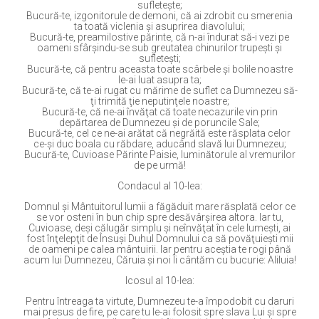
sufleteşte;
Bucură-te, izgonitorule de demoni, că ai zdrobit cu smerenia
ta toată viclenia şi asuprirea diavolului;
Bucură-te, preamilostive părinte, că n-ai îndurat să-i vezi pe
oameni sfârşindu-se sub greutatea chinurilor trupeşti şi
sufleteşti;
Bucură-te, că pentru aceasta toate scârbele şi bolile noastre
le-ai luat asupra ta;
Bucură-te, că te-ai rugat cu mărime de suflet ca Dumnezeu să-
ţi trimită ţie neputinţele noastre;
Bucură-te, că ne-ai învăţat că toate necazurile vin prin
depărtarea de Dumnezeu şi de poruncile Sale;
Bucură-te, cel ce ne-ai arătat că negrăită este răsplata celor
ce-şi duc boala cu răbdare, aducând slavă lui Dumnezeu;
Bucură-te, Cuvioase Părinte Paisie, luminătorule al vremurilor
de pe urmă!
Condacul al 10-lea:
Domnul şi Mântuitorul lumii a făgăduit mare răsplată celor ce
se vor osteni în bun chip spre desăvârşirea altora. Iar tu,
Cuvioase, deşi călugăr simplu şi neînvăţat în cele lumeşti, ai
fost înţelepţit de Însuşi Duhul Domnului ca să povăţuieşti mii
de oameni pe calea mântuirii. Iar pentru aceştia te rogi până
acum lui Dumnezeu, Căruia şi noi Îi cântăm cu bucurie: Aliluia!
Icosul al 10-lea:
Pentru întreaga ta virtute, Dumnezeu te-a împodobit cu daruri
mai presus de fire, pe care tu le-ai folosit spre slava Lui şi spre