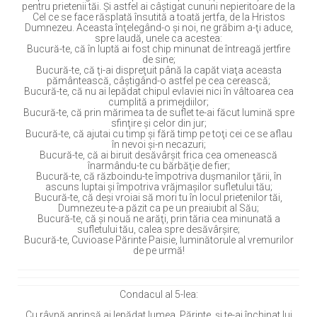
pentru prietenii tăi. Şi astfel ai câştigat cununi nepieritoare de la
Cel ce se face răsplată însutită a toată jertfa, de la Hristos
Dumnezeu. Aceasta înţelegând-o şi noi, ne grăbim a-ţi aduce,
spre laudă, unele ca acestea:
Bucură-te, că în luptă ai fost chip minunat de întreagă jertfire
de sine;
Bucură-te, că ţi-ai dispreţuit până la capăt viaţa aceasta
pământească, câştigând-o astfel pe cea cerească;
Bucură-te, că nu ai lepădat chipul evlaviei nici în vâltoarea cea
cumplită a primejdiilor;
Bucură-te, că prin mărimea ta de suflet te-ai făcut lumină spre
sfinţire şi celor din jur;
Bucură-te, că ajutai cu timp şi fără timp pe toţi cei ce se aflau
în nevoi şi-n necazuri;
Bucură-te, că ai biruit desăvârşit frica cea omenească
înarmându-te cu bărbăţie de fier;
Bucură-te, că războindu-te împotriva duşmanilor ţării, în
ascuns luptai şi împotriva vrăjmaşilor sufletului tău;
Bucură-te, că deşi vroiai să mori tu în locul prietenilor tăi,
Dumnezeu te-a păzit ca pe un preaiubit al Său;
Bucură-te, că şi nouă ne arăţi, prin tăria cea minunată a
sufletului tău, calea spre desăvârşire;
Bucură-te, Cuvioase Părinte Paisie, luminătorule al vremurilor
de pe urmă!
Condacul al 5-lea:
Cu râvnă aprinsă ai lepădat lumea, Părinte, şi te-ai închinat lui