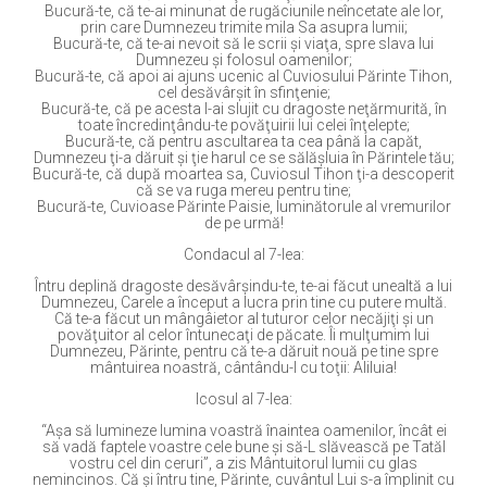
Bucură-te, că te-ai minunat de rugăciunile neîncetate ale lor,
prin care Dumnezeu trimite mila Sa asupra lumii;
Bucură-te, că te-ai nevoit să le scrii şi viaţa, spre slava lui
Dumnezeu şi folosul oamenilor;
Bucură-te, că apoi ai ajuns ucenic al Cuviosului Părinte Tihon,
cel desăvârşit în sfinţenie;
Bucură-te, că pe acesta l-ai slujit cu dragoste neţărmurită, în
toate încredinţându-te povăţuirii lui celei înţelepte;
Bucură-te, că pentru ascultarea ta cea până la capăt,
Dumnezeu ţi-a dăruit şi ţie harul ce se sălăşluia în Părintele tău;
Bucură-te, că după moartea sa, Cuviosul Tihon ţi-a descoperit
că se va ruga mereu pentru tine;
Bucură-te, Cuvioase Părinte Paisie, luminătorule al vremurilor
de pe urmă!
Condacul al 7-lea:
Întru deplină dragoste desăvârşindu-te, te-ai făcut unealtă a lui
Dumnezeu, Carele a început a lucra prin tine cu putere multă.
Că te-a făcut un mângâietor al tuturor celor necăjiţi şi un
povăţuitor al celor întunecaţi de păcate. Îi mulţumim lui
Dumnezeu, Părinte, pentru că te-a dăruit nouă pe tine spre
mântuirea noastră, cântându-I cu toţii: Aliluia!
Icosul al 7-lea:
“Aşa să lumineze lumina voastră înaintea oamenilor, încât ei
să vadă faptele voastre cele bune şi să-L slăvească pe Tatăl
vostru cel din ceruri”, a zis Mântuitorul lumii cu glas
nemincinos. Că şi întru tine, Părinte, cuvântul Lui s-a împlinit cu