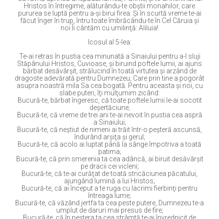
Hristos în întregime, alăturându-te obştii monahilor, care
pururea se luptă pentru a-şi birui firea. Şi în scurtă vreme te-ai
făcut înger în trup, întru toate îmbrăcându-te în Cel Căruia şi
noi Îi cântăm cu umilinţă: Aliluia!
Icosul al 5-lea:
Te-ai retras în pustia cea minunată a Sinaiului pentru a-I sluji
Stăpânului Hristos, Cuvioase, şi biruind poftele lumii, ai ajuns
bărbat desăvârşit, strălucind în toată virtutea şi arzând de
dragoste adevărată pentru Dumnezeu, Care prin tine a pogorât
asupra noastră mila Sa cea bogată. Pentru aceasta şi noi, cu
slabe puteri, îţi mulţumim zicând:
Bucură-te, bărbat îngeresc, că toate poftele lumii le-ai socotit
deşertăciune;
Bucură-te, că vreme de trei ani te-ai nevoit în pustia cea aspră
a Sinaiului;
Bucură-te, că neştiut de nimeni ai trăit într-o peşteră ascunsă,
îndurând arşiţa şi gerul;
Bucură-te, că acolo ai luptat până la sânge împotriva a toată
patima;
Bucură-te, că prin smerenia ta cea adâncă, ai biruit desăvârşit
pe dracii cei vicleni;
Bucură-te, că te-ai curăţat de toată stricăciunea păcatului,
ajungând lumină a lui Hristos;
Bucură-te, că ai început a te ruga cu lacrimi fierbinţi pentru
întreaga lume;
Bucură-te, că văzând jertfa ta cea peste putere, Dumnezeu te-a
umplut de daruri mai presus de fire;
Bucură-te, că în peştera ta cea strâmtă te-ai învrednicit de