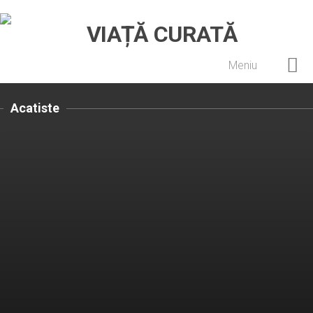
Meniu
Home
Acatiste
Cultură creștină
Pateric Atonit
Istoria Bisericii
Cenaclu creștin
Artă sacră
Noi și Biserica
Rânduieli liturgice
Predici și cateheze
Pelerinaje