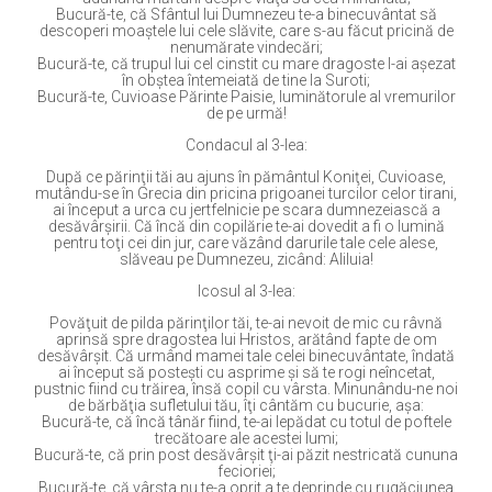
Bucură-te, că Sfântul lui Dumnezeu te-a binecuvântat să
descoperi moaştele lui cele slăvite, care s-au făcut pricină de
nenumărate vindecări;
Bucură-te, că trupul lui cel cinstit cu mare dragoste l-ai aşezat
în obştea întemeiată de tine la Suroti;
Bucură-te, Cuvioase Părinte Paisie, luminătorule al vremurilor
de pe urmă!
Condacul al 3-lea:
După ce părinţii tăi au ajuns în pământul Koniţei, Cuvioase,
mutându-se în Grecia din pricina prigoanei turcilor celor tirani,
ai început a urca cu jertfelnicie pe scara dumnezeiască a
desăvârşirii. Că încă din copilărie te-ai dovedit a fi o lumină
pentru toţi cei din jur, care văzând darurile tale cele alese,
slăveau pe Dumnezeu, zicând: Aliluia!
Icosul al 3-lea:
Povăţuit de pilda părinţilor tăi, te-ai nevoit de mic cu râvnă
aprinsă spre dragostea lui Hristos, arătând fapte de om
desăvârşit. Că urmând mamei tale celei binecuvântate, îndată
ai început să posteşti cu asprime şi să te rogi neîncetat,
pustnic fiind cu trăirea, însă copil cu vârsta. Minunându-ne noi
de bărbăţia sufletului tău, îţi cântăm cu bucurie, aşa:
Bucură-te, că încă tânăr fiind, te-ai lepădat cu totul de poftele
trecătoare ale acestei lumi;
Bucură-te, că prin post desăvârşit ţi-ai păzit nestricată cununa
fecioriei;
Bucură-te, că vârsta nu te-a oprit a te deprinde cu rugăciunea