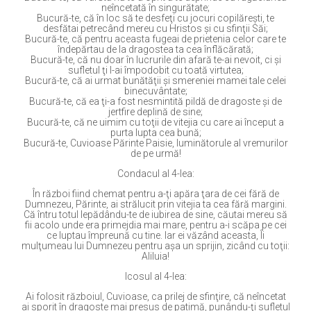
neîncetată în singurătate;
Bucură-te, că în loc să te desfeţi cu jocuri copilăreşti, te
desfătai petrecând mereu cu Hristos şi cu sfinţii Săi;
Bucură-te, că pentru aceasta fugeai de prietenia celor care te
îndepărtau de la dragostea ta cea înflăcărată;
Bucură-te, că nu doar în lucrurile din afară te-ai nevoit, ci şi
sufletul ţi l-ai împodobit cu toată virtutea;
Bucură-te, că ai urmat bunătăţii şi smereniei mamei tale celei
binecuvântate;
Bucură-te, că ea ţi-a fost nesmintită pildă de dragoste şi de
jertfire deplină de sine;
Bucură-te, că ne uimim cu toţii de vitejia cu care ai început a
purta lupta cea bună;
Bucură-te, Cuvioase Părinte Paisie, luminătorule al vremurilor
de pe urmă!
Condacul al 4-lea:
În război fiind chemat pentru a-ţi apăra ţara de cei fără de
Dumnezeu, Părinte, ai strălucit prin vitejia ta cea fără margini.
Că întru totul lepădându-te de iubirea de sine, căutai mereu să
fii acolo unde era primejdia mai mare, pentru a-i scăpa pe cei
ce luptau împreună cu tine. Iar ei văzând aceasta, Îi
mulţumeau lui Dumnezeu pentru aşa un sprijin, zicând cu toţii:
Aliluia!
Icosul al 4-lea:
Ai folosit războiul, Cuvioase, ca prilej de sfinţire, că neîncetat
ai sporit în dragoste mai presus de patimă, punându-ţi sufletul