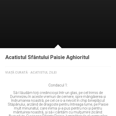
Ortodox în diaspora
Evenimente
Biserici și mănăstiri
Viață curată
Nevoințe contemporane
Familia de azi
Acatistul Sfântului Paisie Aghioritul
Casa curată
Adicții și vindecări
VIAȚĂ CURATĂ · ACATISTUL ZILEI
Gadgeturi cu două tăișuri
Condacul 1:
Bucătărie biblică
Să-l lăudăm toţi credincioşii într-un glas, pe cel trimis de
Interviuri
Dumnezeu în aceste vremuri de cernere, spre mângâierea şi
îndrumarea noastră, pe cel ce s-a nevoit în chip bineplăcut
Stăpânului, arzând de dragoste pentru întreaga lume, pe Paisie
Puncte de Vedere
mult minunatul, care inima şi-a pus pentru noi şi pentru
mântuirea noastră, şi să-i cântăm cu mulţumire zicând: