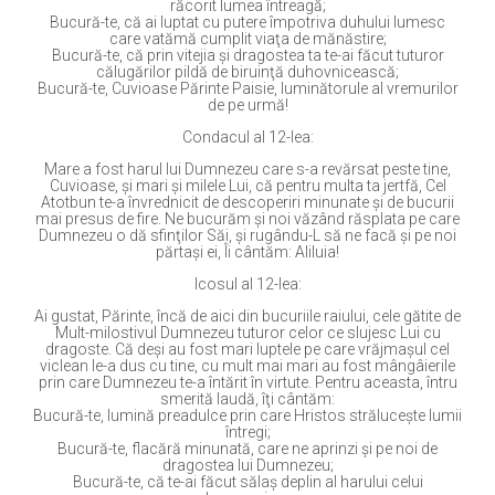
răcorit lumea întreagă;
Bucură-te, că ai luptat cu putere împotriva duhului lumesc
care vatămă cumplit viaţa de mănăstire;
Bucură-te, că prin vitejia şi dragostea ta te-ai făcut tuturor
călugărilor pildă de biruinţă duhovnicească;
Bucură-te, Cuvioase Părinte Paisie, luminătorule al vremurilor
de pe urmă!
Condacul al 12-lea:
Mare a fost harul lui Dumnezeu care s-a revărsat peste tine,
Cuvioase, şi mari şi milele Lui, că pentru multa ta jertfă, Cel
Atotbun te-a învrednicit de descoperiri minunate şi de bucurii
mai presus de fire. Ne bucurăm şi noi văzând răsplata pe care
Dumnezeu o dă sfinţilor Săi, şi rugându-L să ne facă şi pe noi
părtaşi ei, Îi cântăm: Aliluia!
Icosul al 12-lea:
Ai gustat, Părinte, încă de aici din bucuriile raiului, cele gătite de
Mult-milostivul Dumnezeu tuturor celor ce slujesc Lui cu
dragoste. Că deşi au fost mari luptele pe care vrăjmaşul cel
viclean le-a dus cu tine, cu mult mai mari au fost mângâierile
prin care Dumnezeu te-a întărit în virtute. Pentru aceasta, întru
smerită laudă, îţi cântăm:
Bucură-te, lumină preadulce prin care Hristos străluceşte lumii
întregi;
Bucură-te, flacără minunată, care ne aprinzi şi pe noi de
dragostea lui Dumnezeu;
Bucură-te, că te-ai făcut sălaş deplin al harului celui