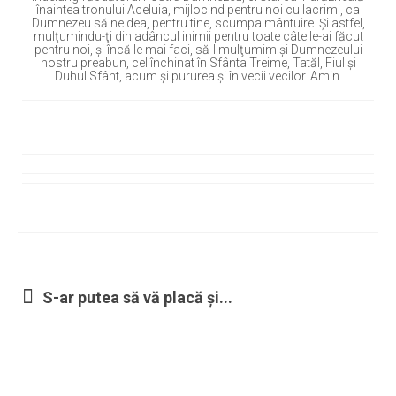
înaintea tronului Aceluia, mijlocind pentru noi cu lacrimi, ca
Dumnezeu să ne dea, pentru tine, scumpa mântuire. Şi astfel,
mulţumindu-ţi din adâncul inimii pentru toate câte le-ai făcut
pentru noi, şi încă le mai faci, să-I mulţumim şi Dumnezeului
nostru preabun, cel închinat în Sfânta Treime, Tatăl, Fiul şi
Duhul Sfânt, acum şi pururea şi în vecii vecilor. Amin.
S-ar putea să vă placă și...