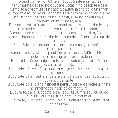
folosul oamenilor. Că te-ai făcut părintele a mulţimi
nenumărate de credincioşi, care luptaţi fiind de ispitele cele
cumplite ale vremurilor noastre, căutau la tine ca la un liman
dumnezeiesc. Iar pentru aceasta, te rugăm să ne primeşti şi pe
noi în rândul fiilor tăi duhovniceşti, şi să ne îngădui să-ţi
cântăm, cu mulţumire, aşa:
Bucură-te, că i-ai învăţat pe oameni să lupte cu gândurile cele
rele sădite în minte de vrăjmaşul mântuirii noastre;
Bucură-te, că strălucind de darul deosebirii duhurilor, fiilor tăi
le arătai îndată dacă gândurile lor sunt de la Dumnezeu sau de
la diavol;
Bucură-te, că prin harul lui Dumnezeu cunoşteai adâncul
inimilor oamenilor;
Bucură-te, că având deplină înţelepciune, ai zădărnicit toate
cursele cele meşteşugite ale celui viclean;
Bucură-te, că pe mulţi i-ai întors la pocăinţă adevărată prin
dragostea ta cea nefăţarnică;
Bucură-te, că te-ai făcut mustrare înţeleaptă a celor îndărătnici
şi mândri;
Bucură-te, că ai fost mângâiere blândă a celor deznădăjduiţi şi
covârşiţi de ispite;
Bucură-te, că ai plâns neîncetat pentru toţi cei ce vedeau în tine
nemincinoasă nădejde de mântuire;
Bucură-te, că la Judecată o să-I spui lui Dumnezeu, cu dulce
bucurie: Iată, eu şi fii pe care i-ai dat mie!;
Bucură-te, Cuvioase Părinte Paisie, luminătorule al vremurilor
de pe urmă!
Condacul al 11-lea: