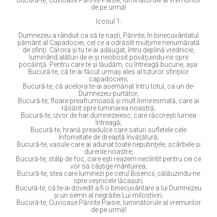
Bucură-te, Cuvioase Părinte Paisie, luminătorule al vremurilor
de pe urmă!
Icosul 1:
Dumnezeu a rânduit ca să te naşti, Părinte, în binecuvântatul
pământ al Capadociei, cel ce a odrăslit mulţime nenumărată
de sfinţi. Cărora şi tu te-ai adăugat, întru deplină vrednicie,
luminând alături de ei şi neobosit povăţuindu-ne spre
pocăinţă. Pentru care te şi lăudăm, cu întreagă bucurie, aşa:
Bucură-te, că te-ai făcut urmaş ales al tuturor sfinţilor
capadocieni;
Bucură-te, că acelora te-ai asemănat întru totul, ca un de-
Dumnezeu-purtător;
Bucură-te, floare preafrumoasă şi mult înmiresmată, care ai
răsărit spre luminarea noastră;
Bucură-te, izvor de har dumnezeiesc, care răcoreşti lumea
întreagă;
Bucură-te, hrană preadulce care saturi sufletele cele
înfometate de dreaptă învăţătură;
Bucură-te, vasule care ai adunat toate neputinţele, scârbele şi
durerile noastre;
Bucură-te, stâlp de foc, care eşti reazem neclintit pentru cei ce
vor să câştige mântuirea;
Bucură-te, stea care luminezi pe cerul Bisericii, călăuzindu-ne
spre veşnicele lăcaşuri;
Bucură-te, că te-ai dovedit a fi o binecuvântare a lui Dumnezeu
şi un semn al negrăitei Lui milostiviri;
Bucură-te, Cuvioase Părinte Paisie, luminătorule al vremurilor
de pe urmă!