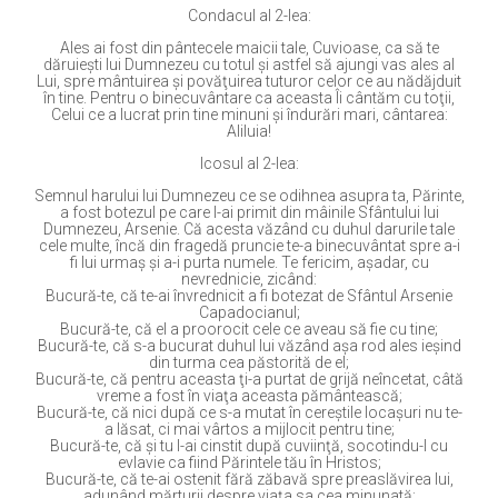
Condacul al 2-lea:
Ales ai fost din pântecele maicii tale, Cuvioase, ca să te
dăruieşti lui Dumnezeu cu totul şi astfel să ajungi vas ales al
Lui, spre mântuirea şi povăţuirea tuturor celor ce au nădăjduit
în tine. Pentru o binecuvântare ca aceasta Îi cântăm cu toţii,
Celui ce a lucrat prin tine minuni şi îndurări mari, cântarea:
Aliluia!
Icosul al 2-lea:
Semnul harului lui Dumnezeu ce se odihnea asupra ta, Părinte,
a fost botezul pe care l-ai primit din mâinile Sfântului lui
Dumnezeu, Arsenie. Că acesta văzând cu duhul darurile tale
cele multe, încă din fragedă pruncie te-a binecuvântat spre a-i
fi lui urmaş şi a-i purta numele. Te fericim, aşadar, cu
nevrednicie, zicând:
Bucură-te, că te-ai învrednicit a fi botezat de Sfântul Arsenie
Capadocianul;
Bucură-te, că el a proorocit cele ce aveau să fie cu tine;
Bucură-te, că s-a bucurat duhul lui văzând aşa rod ales ieşind
din turma cea păstorită de el;
Bucură-te, că pentru aceasta ţi-a purtat de grijă neîncetat, câtă
vreme a fost în viaţa aceasta pământească;
Bucură-te, că nici după ce s-a mutat în cereştile locaşuri nu te-
a lăsat, ci mai vârtos a mijlocit pentru tine;
Bucură-te, că şi tu l-ai cinstit după cuviinţă, socotindu-l cu
evlavie ca fiind Părintele tău în Hristos;
Bucură-te, că te-ai ostenit fără zăbavă spre preaslăvirea lui,
adunând mărturii despre viaţa sa cea minunată;