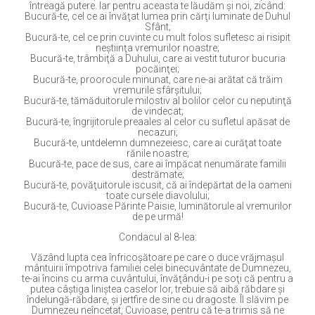
întreagă putere. Iar pentru aceasta te lăudăm şi noi, zicând:
Bucură-te, cel ce ai învăţat lumea prin cărţi luminate de Duhul
Sfânt;
Bucură-te, cel ce prin cuvinte cu mult folos sufletesc ai risipit
neştiinţa vremurilor noastre;
Bucură-te, trâmbiţă a Duhului, care ai vestit tuturor bucuria
pocăinţei;
Bucură-te, proorocule minunat, care ne-ai arătat că trăim
vremurile sfârşitului;
Bucură-te, tămăduitorule milostiv al bolilor celor cu neputinţă
de vindecat;
Bucură-te, îngrijitorule preaales al celor cu sufletul apăsat de
necazuri;
Bucură-te, untdelemn dumnezeiesc, care ai curăţat toate
rănile noastre;
Bucură-te, pace de sus, care ai împăcat nenumărate familii
destrămate;
Bucură-te, povăţuitorule iscusit, că ai îndepărtat de la oameni
toate cursele diavolului;
Bucură-te, Cuvioase Părinte Paisie, luminătorule al vremurilor
de pe urmă!
Condacul al 8-lea:
Văzând lupta cea înfricoşătoare pe care o duce vrăjmaşul
mântuirii împotriva familiei celei binecuvântate de Dumnezeu,
te-ai încins cu arma cuvântului, învăţându-i pe soţi că pentru a
putea câştiga liniştea caselor lor, trebuie să aibă răbdare şi
îndelungă-răbdare, şi jertfire de sine cu dragoste. Îl slăvim pe
Dumnezeu neîncetat, Cuvioase, pentru că te-a trimis să ne