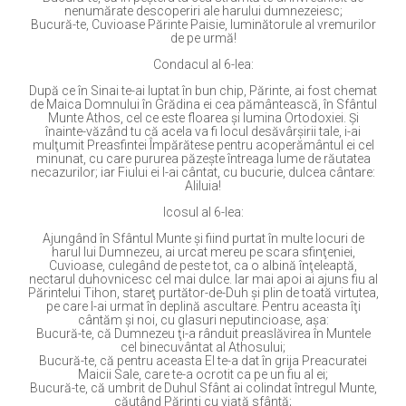
nenumărate descoperiri ale harului dumnezeiesc;
Bucură-te, Cuvioase Părinte Paisie, luminătorule al vremurilor
de pe urmă!
Condacul al 6-lea:
După ce în Sinai te-ai luptat în bun chip, Părinte, ai fost chemat
de Maica Domnului în Grădina ei cea pământească, în Sfântul
Munte Athos, cel ce este floarea şi lumina Ortodoxiei. Şi
înainte-văzând tu că acela va fi locul desăvârşirii tale, i-ai
mulţumit Preasfintei Împărătese pentru acoperământul ei cel
minunat, cu care pururea păzeşte întreaga lume de răutatea
necazurilor; iar Fiului ei I-ai cântat, cu bucurie, dulcea cântare:
Aliluia!
Icosul al 6-lea:
Ajungând în Sfântul Munte şi fiind purtat în multe locuri de
harul lui Dumnezeu, ai urcat mereu pe scara sfinţeniei,
Cuvioase, culegând de peste tot, ca o albină înţeleaptă,
nectarul duhovnicesc cel mai dulce. Iar mai apoi ai ajuns fiu al
Părintelui Tihon, stareţ purtător-de-Duh şi plin de toată virtutea,
pe care l-ai urmat în deplină ascultare. Pentru aceasta îţi
cântăm şi noi, cu glasuri neputincioase, aşa:
Bucură-te, că Dumnezeu ţi-a rânduit preaslăvirea în Muntele
cel binecuvântat al Athosului;
Bucură-te, că pentru aceasta El te-a dat în grija Preacuratei
Maicii Sale, care te-a ocrotit ca pe un fiu al ei;
Bucură-te, că umbrit de Duhul Sfânt ai colindat întregul Munte,
căutând Părinţi cu viaţă sfântă;