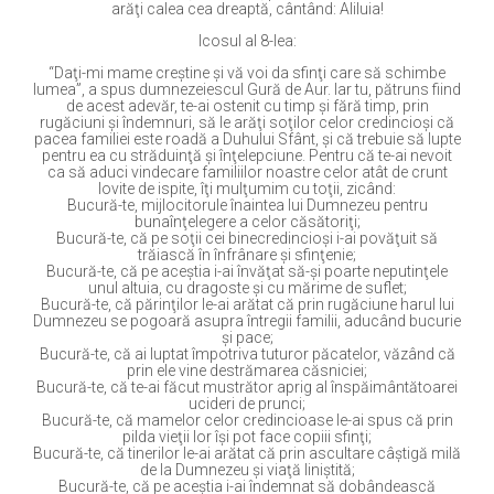
arăţi calea cea dreaptă, cântând: Aliluia!
Icosul al 8-lea:
“Daţi-mi mame creştine şi vă voi da sfinţi care să schimbe
lumea”, a spus dumnezeiescul Gură de Aur. Iar tu, pătruns fiind
de acest adevăr, te-ai ostenit cu timp şi fără timp, prin
rugăciuni şi îndemnuri, să le arăţi soţilor celor credincioşi că
pacea familiei este roadă a Duhului Sfânt, şi că trebuie să lupte
pentru ea cu străduinţă şi înţelepciune. Pentru că te-ai nevoit
ca să aduci vindecare familiilor noastre celor atât de crunt
lovite de ispite, îţi mulţumim cu toţii, zicând:
Bucură-te, mijlocitorule înaintea lui Dumnezeu pentru
bunaînţelegere a celor căsătoriţi;
Bucură-te, că pe soţii cei binecredincioşi i-ai povăţuit să
trăiască în înfrânare şi sfinţenie;
Bucură-te, că pe aceştia i-ai învăţat să-şi poarte neputinţele
unul altuia, cu dragoste şi cu mărime de suflet;
Bucură-te, că părinţilor le-ai arătat că prin rugăciune harul lui
Dumnezeu se pogoară asupra întregii familii, aducând bucurie
şi pace;
Bucură-te, că ai luptat împotriva tuturor păcatelor, văzând că
prin ele vine destrămarea căsniciei;
Bucură-te, că te-ai făcut mustrător aprig al înspăimântătoarei
ucideri de prunci;
Bucură-te, că mamelor celor credincioase le-ai spus că prin
pilda vieţii lor îşi pot face copiii sfinţi;
Bucură-te, că tinerilor le-ai arătat că prin ascultare câştigă milă
de la Dumnezeu şi viaţă liniştită;
Bucură-te, că pe aceştia i-ai îndemnat să dobândească