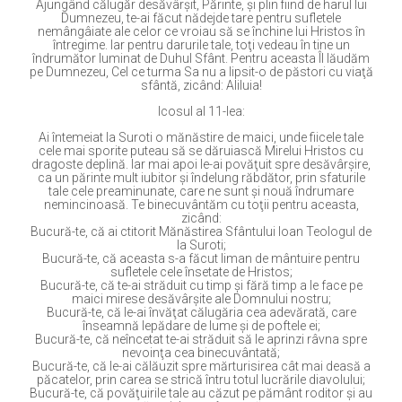
Ajungând călugăr desăvârşit, Părinte, şi plin fiind de harul lui
Dumnezeu, te-ai făcut nădejde tare pentru sufletele
nemângâiate ale celor ce vroiau să se închine lui Hristos în
întregime. Iar pentru darurile tale, toţi vedeau în tine un
îndrumător luminat de Duhul Sfânt. Pentru aceasta Îl lăudăm
pe Dumnezeu, Cel ce turma Sa nu a lipsit-o de păstori cu viaţă
sfântă, zicând: Aliluia!
Icosul al 11-lea:
Ai întemeiat la Suroti o mănăstire de maici, unde fiicele tale
cele mai sporite puteau să se dăruiască Mirelui Hristos cu
dragoste deplină. Iar mai apoi le-ai povăţuit spre desăvârşire,
ca un părinte mult iubitor şi îndelung răbdător, prin sfaturile
tale cele preaminunate, care ne sunt şi nouă îndrumare
nemincinoasă. Te binecuvântăm cu toţii pentru aceasta,
zicând:
Bucură-te, că ai ctitorit Mănăstirea Sfântului Ioan Teologul de
la Suroti;
Bucură-te, că aceasta s-a făcut liman de mântuire pentru
sufletele cele însetate de Hristos;
Bucură-te, că te-ai străduit cu timp şi fără timp a le face pe
maici mirese desăvârşite ale Domnului nostru;
Bucură-te, că le-ai învăţat călugăria cea adevărată, care
înseamnă lepădare de lume şi de poftele ei;
Bucură-te, că neîncetat te-ai străduit să le aprinzi râvna spre
nevoinţa cea binecuvântată;
Bucură-te, că le-ai călăuzit spre mărturisirea cât mai deasă a
păcatelor, prin carea se strică întru totul lucrările diavolului;
Bucură-te, că povăţuirile tale au căzut pe pământ roditor şi au