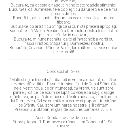
dumnezeiesc;
Bucură-te, că acesta a născut în tine toate roadele sfinţeniei;
Bucură-te, că Dumnezeu te-a copleşit cu darurile Sale cele mai
presus de fire;
Bucură-te, că ai gustat din lumina cea necreată şi pururea
fiitoare;
Bucură-te, că ai trăit cu Sfinţii ca şi cu nişte prieteni apropiaţi;
Bucură-te, că Maica Preabună a Domnului nostru ţi s-a arătat
pentru a te întări în necazuri;
Bucură-te, minune negrăită, că te-ai învrednicit a vorbi cu
Însuşi Hristos, Stăpânul şi Dumnezeul nostru;
Bucură-te, Cuvioase Părinte Paisie, luminătorule al vremurilor
de pe urmă!
Condacul al 13-lea:
“Mulţi sfinţi ar fi dorit să trăiască în vremea noastră, ca să se
nevoiască”, grăit-ai, Părinte, luminat fiind de Duhul Sfânt. Că
ne-ai vestit nouă, celor întunecaţi, că vremurile sunt spre
plinire şi că cei ce acum se luptă cu vitejie ca să-şi câştige
mântuirea, au plată de mucenic. Pentru aceasta, Îi mulţumim
lui Dumnezeu, Cel ce cu milă şi-a cercetat poporul, trimiţând
pe Sfântul Său spre luminarea noastră, şi Îi cântăm
Preabunului Stăpân, în glas de bucurie, cântarea: Aliluia!
Acest Condac se zice de trei ori.
Şi iarăşi Icosul 1: Dumnezeu a rânduit… şi Condacul 1: Să-l
lăudăm…