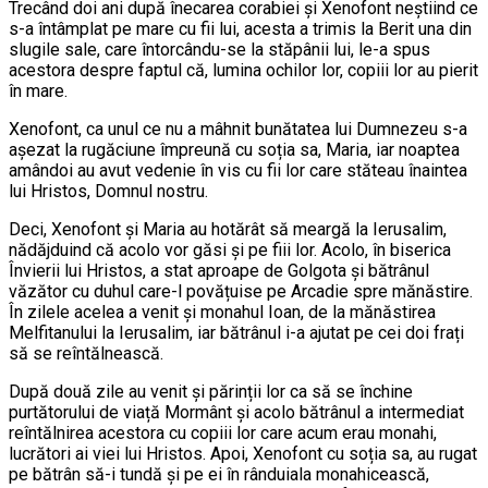
Trecând doi ani după înecarea corabiei și Xenofont neștiind ce
s-a întâmplat pe mare cu fii lui, acesta a trimis la Berit una din
slugile sale, care întorcându-se la stăpânii lui, le-a spus
acestora despre faptul că, lumina ochilor lor, copiii lor au pierit
în mare.
Xenofont, ca unul ce nu a mâhnit bunătatea lui Dumnezeu s-a
așezat la rugăciune împreună cu soția sa, Maria, iar noaptea
amândoi au avut vedenie în vis cu fii lor care stăteau înaintea
lui Hristos, Domnul nostru.
Deci, Xenofont și Maria au hotărât să meargă la Ierusalim,
nădăjduind că acolo vor găsi și pe fiii lor. Acolo, în biserica
Învierii lui Hristos, a stat aproape de Golgota și bătrânul
văzător cu duhul care-l povățuise pe Arcadie spre mănăstire.
În zilele acelea a venit și monahul Ioan, de la mănăstirea
Melfitanului la Ierusalim, iar bătrânul i-a ajutat pe cei doi frați
să se reîntălnească.
După două zile au venit și părinții lor ca să se închine
purtătorului de viață Mormânt și acolo bătrânul a intermediat
reîntălnirea acestora cu copiii lor care acum erau monahi,
lucrători ai viei lui Hristos. Apoi, Xenofont cu soția sa, au rugat
pe bătrân să-i tundă și pe ei în rânduiala monahicească,