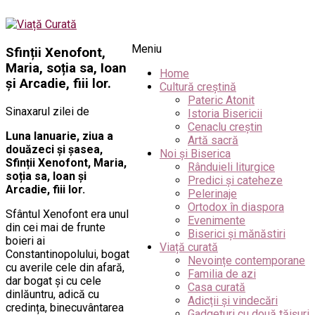
Meniu
Sfinții Xenofont,
Maria, soția sa, Ioan
Home
și Arcadie, fiii lor.
Cultură creștină
Pateric Atonit
Sinaxarul zilei de
Istoria Bisericii
Cenaclu creștin
Luna Ianuarie, ziua a
Artă sacră
douăzeci și șasea,
Noi și Biserica
Sfinții Xenofont, Maria,
Rânduieli liturgice
soția sa, Ioan și
Predici și cateheze
Arcadie, fiii lor.
Pelerinaje
Ortodox în diaspora
Sfântul Xenofont era unul
Evenimente
din cei mai de frunte
Biserici și mănăstiri
boieri ai
Viață curată
Constantinopolului, bogat
Nevoințe contemporane
cu averile cele din afară,
Familia de azi
dar bogat și cu cele
Casa curată
dinlăuntru, adică cu
Adicții și vindecări
credința, binecuvântarea
Gadgeturi cu două tăișuri