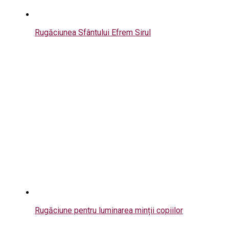
Rugăciunea Sfântului Efrem Sirul
Rugăciune pentru luminarea minții copiilor