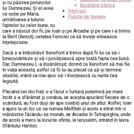
și cu păzirea poruncilor
Bucătărie biblică
lui Dumnezeu. Și el avea
Interviuri
ca soție pe Maria,
Puncte de Vedere
următoarea a tuturor
faptelor lui celor bune, cu
care a născut doi fii, pe Ioan și pe Arcadie și pe care i-a trimis
la Berit (Beirut), cetatea Feniciei ca să învețe elineasca
înțelepciune.
Dacă s-a îmbolnăvit Xenofont a trimis după fii lui ca să-i
binecuvânteze și să-i povățuiască spre toată fapta cea bună.
Dar, Dumnezeu L-a însănătoșit, dorind ca Xenofont să mai fie
în viața aceasta, astfel că fii lui au plecat ca să-și termine
studiile, vrând ca mai apoi să-i însoțească cu nunta cea
legiuită.
Plecând cei doi frați s-a făcut o furtună puternică pe mare
încât s-a sfărâmat și corabia, iar aceștia apucând fiecare de o
scândură, au fost duși de ape osebiți unul de altul. Astfel, Ioan
a ajuns la un loc ce se numea Melfitan și acolo a intrat într-o
mănăstire făcându-se monah, iar Arcadie în Tetrapirghia, unde
de acolo a mers la locurile sfinte, la Ierusalim, intrând în lavra
Sfântului Hariton.