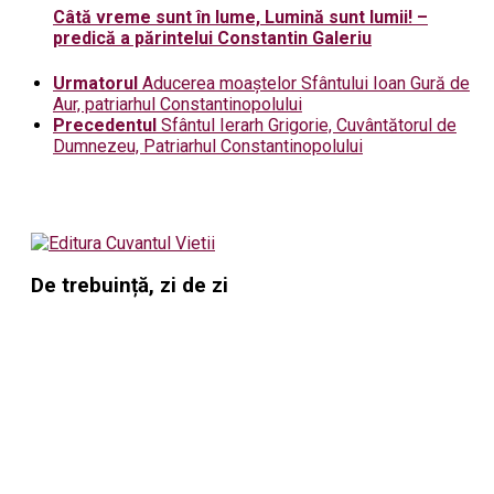
Câtă vreme sunt în lume, Lumină sunt lumii! –
predică a părintelui Constantin Galeriu
Urmatorul
Aducerea moaștelor Sfântului Ioan Gură de
Aur, patriarhul Constantinopolului
Precedentul
Sfântul Ierarh Grigorie, Cuvântătorul de
Dumnezeu, Patriarhul Constantinopolului
De trebuință, zi de zi