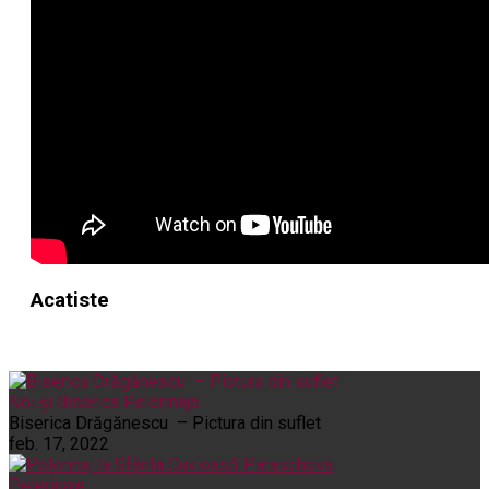
Acatiste
Noi și Biserica
Pelerinaje
Biserica Drăgănescu – Pictura din suflet
feb. 17, 2022
Pelerinaje