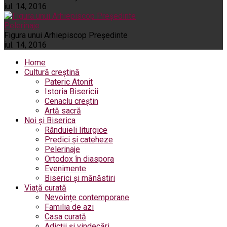
iul. 14, 2016
Pelerinaje
Figura unui Arhiepiscop Preşedinte
iul. 14, 2016
Home
Cultură creștină
Pateric Atonit
Istoria Bisericii
Cenaclu creștin
Artă sacră
Noi și Biserica
Rânduieli liturgice
Predici și cateheze
Pelerinaje
Ortodox în diaspora
Evenimente
Biserici și mănăstiri
Viață curată
Nevoințe contemporane
Familia de azi
Casa curată
Adicții și vindecări