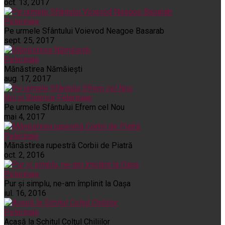
oct. 13, 2017
Pelerinaje
Pe urmele Sfântului Voievod Neagoe Basarab
sept. 25, 2017
Pelerinaje
Mănăstirea Nămăiești
aug. 17, 2017
Noi și Biserica
Pelerinaje
Pe urmele Sfântului Efrem cel Nou
mai 4, 2017
Pelerinaje
Mănăstirea rupestră Corbii de Piatră
oct. 2, 2016
Pelerinaje
Pur şi simplu, ne-am împlinit la Oaşa
iul. 16, 2016
Pelerinaje
Acasă la Schitul Colţul Chiliilor