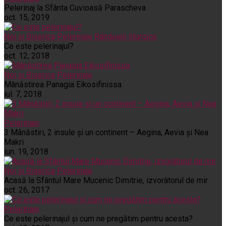
Pelerinaj la Sfânta Cuvioasă Parascheva
oct. 15, 2019
Noi și Biserica
Pelerinaje
Rânduieli liturgice
Ce este pelerinajul?
oct. 12, 2018
Noi și Biserica
Pelerinaje
Mânăstirea Panagia Eikosifinissa
iul. 7, 2018
Pelerinaje
3 Mânăstiri, 2 insule și un continent – Aegina, Aevia și Nea
Makri
iun. 19, 2018
Noi și Biserica
Pelerinaje
Acasă la Sfântul Mare Mucenic Dimitrie, izvorâtorul de mir
oct. 26, 2017
Pelerinaje
Ce este pelerinajul şi cum ne pregătim pentru acesta?