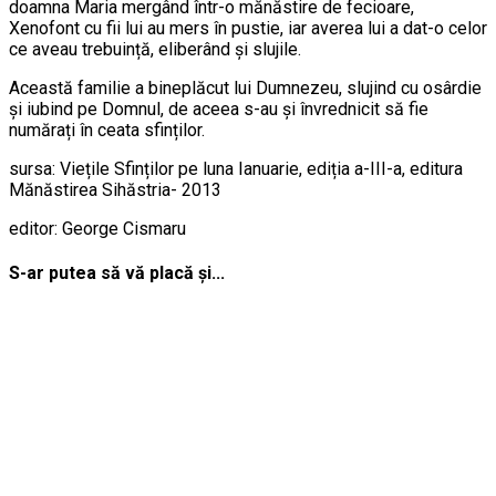
doamna Maria mergând într-o mănăstire de fecioare,
Xenofont cu fii lui au mers în pustie, iar averea lui a dat-o celor
ce aveau trebuință, eliberând și slujile.
Această familie a bineplăcut lui Dumnezeu, slujind cu osârdie
și iubind pe Domnul, de aceea s-au și învrednicit să fie
numărați în ceata sfinților.
sursa: Viețile Sfinților pe luna Ianuarie, ediția a-III-a, editura
Mănăstirea Sihăstria- 2013
editor: George Cismaru
S-ar putea să vă placă și...