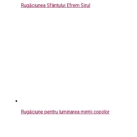
Rugăciunea Sfântului Efrem Sirul
Rugăciune pentru luminarea minții copiilor