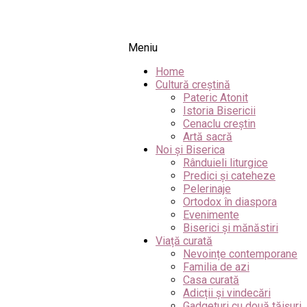
Meniu
Home
Cultură creștină
Pateric Atonit
Istoria Bisericii
Cenaclu creștin
Artă sacră
Noi și Biserica
Rânduieli liturgice
Predici și cateheze
Pelerinaje
Ortodox în diaspora
Evenimente
Biserici și mănăstiri
Viață curată
Nevoințe contemporane
Familia de azi
Casa curată
Adicții și vindecări
Gadgeturi cu două tăișuri