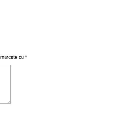
t marcate cu
*