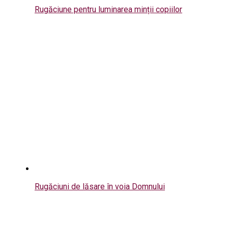
Rugăciune pentru luminarea minții copiilor
Rugăciuni de lăsare în voia Domnului