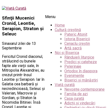
Meniu
Sfinţii Mucenici
Cronid, Leontie,
Home
Serapion, Straton şi
Cultură creștină
Seleuc
Pateric Atonit
Istoria Bisericii
Sinaxarul zilei de 13
Cenaclu creștin
Septembrie
Artă sacră
Noi și Biserica
Fericitul Cronid diaconul,
Rânduieli liturgice
strălucind cu bunele
Predici și cateheze
fapte ale vieţii sale, în
Pelerinaje
Mitropolia Alexandriei, au
Ortodox în diaspora
crezut printr-însul
Evenimente
Leontie şi Serapion. Iar în
Biserici și mănăstiri
Galatia cea barbară şi
Viață curată
necredincioasă, Seleuc şi
Nevoințe contemporane
Valerian, Macrovie şi
Familia de azi
Gordian, şi Straton la
Casa curată
Nicomidia Bitiniei. Însă
Adicții și vindecări
Cronid, Leontie şi
Gadgeturi cu două tăișuri