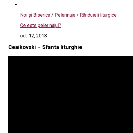
Noi și Biserica
/
Pelerinaje
/
Rânduieli liturgice
Ce este pelerinajul?
oct. 12, 2018
Ceaikovski – Sfanta liturghie