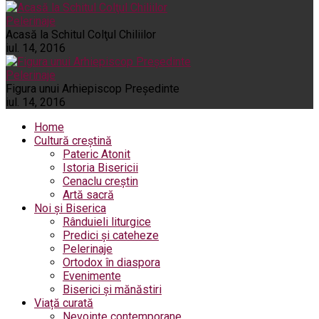
Pelerinaje
Acasă la Schitul Colţul Chiliilor
iul. 14, 2016
Pelerinaje
Figura unui Arhiepiscop Preşedinte
iul. 14, 2016
Home
Cultură creștină
Pateric Atonit
Istoria Bisericii
Cenaclu creștin
Artă sacră
Noi și Biserica
Rânduieli liturgice
Predici și cateheze
Pelerinaje
Ortodox în diaspora
Evenimente
Biserici și mănăstiri
Viață curată
Nevoințe contemporane