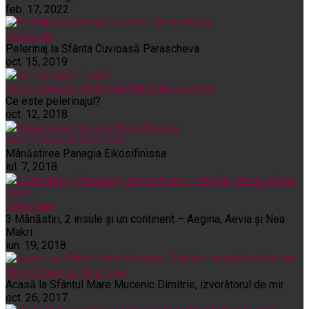
feb. 17, 2022
Pelerinaje
Pelerinaj la Sfânta Cuvioasă Parascheva
oct. 15, 2019
Noi și Biserica
Pelerinaje
Rânduieli liturgice
Ce este pelerinajul?
oct. 12, 2018
Noi și Biserica
Pelerinaje
Mânăstirea Panagia Eikosifinissa
iul. 7, 2018
Pelerinaje
3 Mânăstiri, 2 insule și un continent – Aegina, Aevia și Nea
Makri
iun. 19, 2018
Noi și Biserica
Pelerinaje
Acasă la Sfântul Mare Mucenic Dimitrie, izvorâtorul de mir
oct. 26, 2017