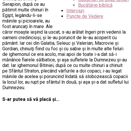
Serapion, după ce au
Bucătărie biblică
pătimit multe chinuri în
Interviuri
Egipt, legându-li-se
Puncte de Vedere
mâinile şi picioarele, au
fost aruncaţi în mare. Ale
căror moaşte ieşind la uscat, s-au arătat îngeri prin vedenii la
oameni credincioşi, şi le-au poruncit de le-au acoperit cu
pământ. Iar cei din Galatia, Seleuc şi Valerian, Macrovie şi
Gordian, chinuiţi fiind cu foc şi cu sabie şi în multe alte feluri
de ighemonul ce era acolo, mai apoi de toate i-a dat să-i
mănânce fiarele sălbatice, şi aşa sufletele la Dumnezeu şi-au
dat. Iar ighemonul Bitiniei, după ce cu multe chinuri a chinuit
pe Sfântul Straton, plecând vârfurile a doi copaci, i-au legat
mâinile de acelea şi poruncind îndată să slobozească copacii
la locul lor, au rupt pe sfântul în două; şi aşa şi-a dat sufletul lui
Dumnezeu.
S-ar putea să vă placă și...