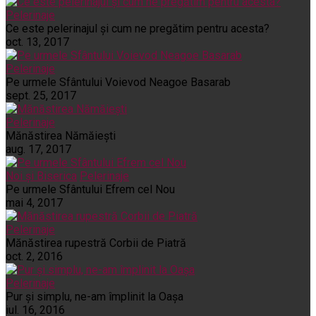
Pelerinaje
Ce este pelerinajul şi cum ne pregătim pentru acesta?
oct. 13, 2017
Pelerinaje
Pe urmele Sfântului Voievod Neagoe Basarab
sept. 25, 2017
Pelerinaje
Mănăstirea Nămăiești
aug. 17, 2017
Noi și Biserica
Pelerinaje
Pe urmele Sfântului Efrem cel Nou
mai 4, 2017
Pelerinaje
Mănăstirea rupestră Corbii de Piatră
oct. 2, 2016
Pelerinaje
Pur şi simplu, ne-am împlinit la Oaşa
iul. 16, 2016