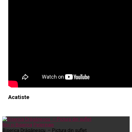
Acatiste
Noi și Biserica
Pelerinaje
Biserica Drăgănescu – Pictura din suflet