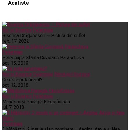
Acatiste
Noi și Biserica
Pelerinaje
Biserica Drăgănescu – Pictura din suflet
feb. 17, 2022
Pelerinaje
Pelerinaj la Sfânta Cuvioasă Parascheva
oct. 15, 2019
Noi și Biserica
Pelerinaje
Rânduieli liturgice
Ce este pelerinajul?
oct. 12, 2018
Noi și Biserica
Pelerinaje
Mânăstirea Panagia Eikosifinissa
iul. 7, 2018
Pelerinaje
3 Mânăstiri, 2 insule și un continent – Aegina, Aevia și Nea