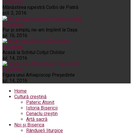
Pelerinaje
Mănăstirea rupestră Corbii de Piatră
oct. 2, 2016
Pelerinaje
Pur şi simplu, ne-am împlinit la Oaşa
iul. 16, 2016
Pelerinaje
Acasă la Schitul Colţul Chiliilor
iul. 14, 2016
Pelerinaje
Figura unui Arhiepiscop Preşedinte
iul. 14, 2016
Home
Cultură creștină
Pateric Atonit
Istoria Bisericii
Cenaclu creștin
Artă sacră
Noi și Biserica
Rânduieli liturgice