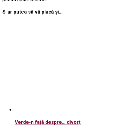
S-ar putea să vă placă și...
Verde-n față despre… divorţ