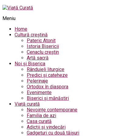
Meniu
Home
Cultură creștină
Pateric Atonit
Istoria Bisericii
Cenaclu creștin
Artă sacră
Noi și Biserica
Rânduieli liturgice
Predici și cateheze
Pelerinaje
Ortodox în diaspora
Evenimente
Biserici și mănăstiri
Viață curată
Nevoințe contemporane
Familia de azi
Casa curată
Adicții și vindecări
Gadgeturi cu două tăișuri