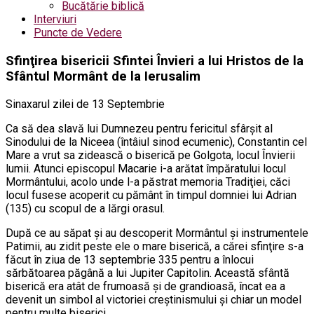
Bucătărie biblică
Interviuri
Puncte de Vedere
Sfinţirea bisericii Sfintei Învieri a lui Hristos de la
Sfântul Mormânt de la Ierusalim
Sinaxarul zilei de 13 Septembrie
Ca să dea slavă lui Dumnezeu pentru fericitul sfârşit al
Sinodului de la Niceea (întâiul sinod ecumenic), Constantin cel
Mare a vrut sa zidească o biserică pe Golgota, locul Învierii
lumii. Atunci episcopul Macarie i-a arătat împăratului locul
Mormântului, acolo unde l-a păstrat memoria Tradiţiei, căci
locul fusese acoperit cu pământ în timpul domniei lui Adrian
(135) cu scopul de a lărgi orasul.
După ce au săpat şi au descoperit Mormântul şi instrumentele
Patimii, au zidit peste ele o mare biserică, a cărei sfinţire s-a
făcut în ziua de 13 septembrie 335 pentru a înlocui
sărbătoarea păgână a lui Jupiter Capitolin. Această sfântă
biserică era atât de frumoasă şi de grandioasă, încat ea a
devenit un simbol al victoriei creştinismului şi chiar un model
pentru multe biserici.