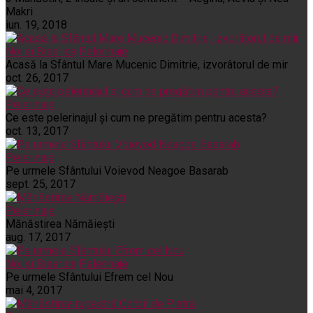
Makri
iun. 19, 2018
Noi și Biserica
Pelerinaje
Acasă la Sfântul Mare Mucenic Dimitrie, izvorâtorul de mir
oct. 26, 2017
Pelerinaje
Ce este pelerinajul şi cum ne pregătim pentru acesta?
oct. 13, 2017
Pelerinaje
Pe urmele Sfântului Voievod Neagoe Basarab
sept. 25, 2017
Pelerinaje
Mănăstirea Nămăiești
aug. 17, 2017
Noi și Biserica
Pelerinaje
Pe urmele Sfântului Efrem cel Nou
mai 4, 2017