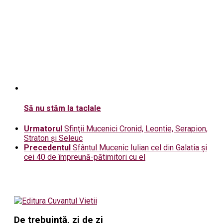
Să nu stăm la taclale
Urmatorul
Sfinţii Mucenici Cronid, Leontie, Serapion,
Straton şi Seleuc
Precedentul
Sfântul Mucenic Iulian cel din Galatia şi
cei 40 de împreună-pătimitori cu el
De trebuință, zi de zi