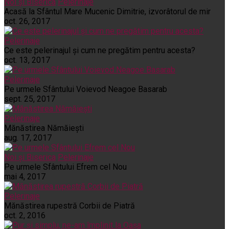
Noi și Biserica
Pelerinaje
Acasă la Sfântul Mare Mucenic Dimitrie, izvorâtorul de mir
oct. 26, 2017
Pelerinaje
Ce este pelerinajul şi cum ne pregătim pentru acesta?
oct. 13, 2017
Pelerinaje
Pe urmele Sfântului Voievod Neagoe Basarab
sept. 25, 2017
Pelerinaje
Mănăstirea Nămăiești
aug. 17, 2017
Noi și Biserica
Pelerinaje
Pe urmele Sfântului Efrem cel Nou
mai 4, 2017
Pelerinaje
Mănăstirea rupestră Corbii de Piatră
oct. 2, 2016