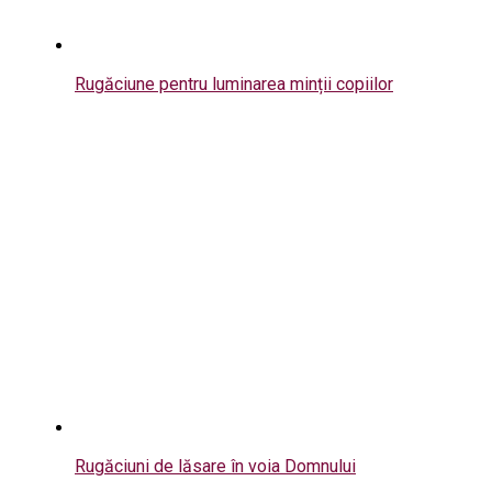
Rugăciune pentru luminarea minții copiilor
Rugăciuni de lăsare în voia Domnului