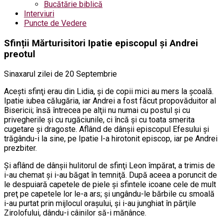
Bucătărie biblică
Interviuri
Puncte de Vedere
Sfinții Mărturisitori Ipatie episcopul și Andrei
preotul
Sinaxarul zilei de 20 Septembrie
Aceşti sfinţi erau din Lidia, şi de copii mici au mers la şcoală.
Ipatie iubea călugăria, iar Andrei a fost făcut propovăduitor al
Bisericii; însă întrecea pe alţii nu numai cu postul şi cu
privegherile şi cu rugăciunile, ci încă şi cu toata smerita
cugetare şi dragoste. Aflând de dânşii episcopul Efesului şi
trăgându-i la sine, pe Ipatie l-a hirotonit episcop, iar pe Andrei
prezbiter.
Şi aflând de dânşii hulitorul de sfinţi Leon împărat, a trimis de
i-au chemat şi i-au băgat în temniţă. După aceea a poruncit de
le despuiară capetele de piele şi sfintele icoane cele de mult
preţ pe capetele lor le-a ars; şi ungându-le bărbile cu smoală
i-au purtat prin mijlocul oraşului, şi i-au junghiat în părţile
Zirolofului, dându-i câinilor să-i mănânce.