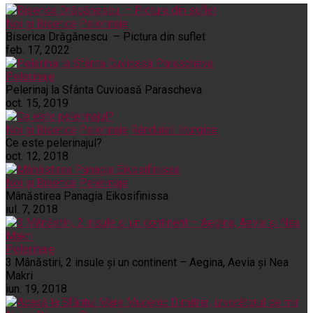
Noi și Biserica
Pelerinaje
Biserica Drăgănescu – Pictura din suflet
feb. 17, 2022
Pelerinaje
Pelerinaj la Sfânta Cuvioasă Parascheva
oct. 15, 2019
Noi și Biserica
Pelerinaje
Rânduieli liturgice
Ce este pelerinajul?
oct. 12, 2018
Noi și Biserica
Pelerinaje
Mânăstirea Panagia Eikosifinissa
iul. 7, 2018
Pelerinaje
3 Mânăstiri, 2 insule și un continent – Aegina, Aevia și Nea
Makri
iun. 19, 2018