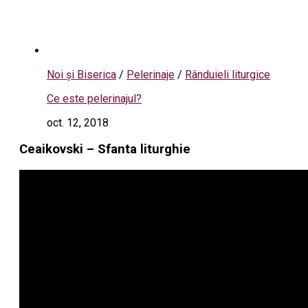
Noi și Biserica
/
Pelerinaje
/
Rânduieli liturgice
Ce este pelerinajul?
oct. 12, 2018
Ceaikovski – Sfanta liturghie