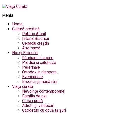
Meniu
Home
Cultură creștină
Pateric Atonit
Istoria Bisericii
Cenaclu creștin
Artă sacră
Noi și Biserica
Rânduieli liturgice
Predici și cateheze
Pelerinaje
Ortodox în diaspora
Evenimente
Biserici și mănăstiri
Viață curată
Nevoințe contemporane
Familia de azi
Casa curată
Adicții și vindecări
Gadgeturi cu două tăișuri