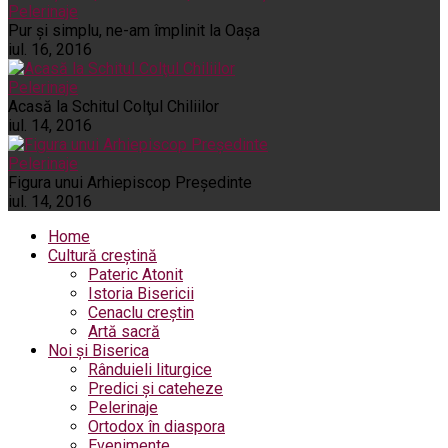
Pelerinaje
Pur şi simplu, ne-am împlinit la Oaşa
iul. 16, 2016
Pelerinaje
Acasă la Schitul Colţul Chiliilor
iul. 14, 2016
Pelerinaje
Figura unui Arhiepiscop Preşedinte
iul. 14, 2016
Home
Cultură creștină
Pateric Atonit
Istoria Bisericii
Cenaclu creștin
Artă sacră
Noi și Biserica
Rânduieli liturgice
Predici și cateheze
Pelerinaje
Ortodox în diaspora
Evenimente