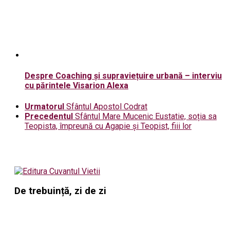
Despre Coaching și supraviețuire urbană – interviu
cu părintele Visarion Alexa
Urmatorul
Sfântul Apostol Codrat
Precedentul
Sfântul Mare Mucenic Eustatie, soția sa
Teopista, împreună cu Agapie și Teopist, fiii lor
De trebuință, zi de zi