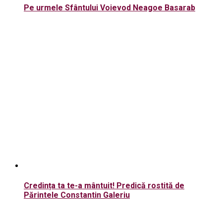
Pe urmele Sfântului Voievod Neagoe Basarab
Credința ta te-a mântuit! Predică rostită de
Părintele Constantin Galeriu