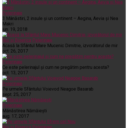
Pelerinaje
3 Mânăstiri, 2 insule și un continent – Aegina, Aevia și Nea
Makri
iun. 19, 2018
Noi și Biserica
Pelerinaje
Acasă la Sfântul Mare Mucenic Dimitrie, izvorâtorul de mir
oct. 26, 2017
Pelerinaje
Ce este pelerinajul şi cum ne pregătim pentru acesta?
oct. 13, 2017
Pelerinaje
Pe urmele Sfântului Voievod Neagoe Basarab
sept. 25, 2017
Pelerinaje
Mănăstirea Nămăiești
aug. 17, 2017
Noi și Biserica
Pelerinaje