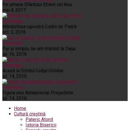
Pe urmele Sfântului Efrem cel Nou
mai 4, 2017
Pelerinaje
Mănăstirea rupestră Corbii de Piatră
oct. 2, 2016
Pelerinaje
Pur şi simplu, ne-am împlinit la Oaşa
iul. 16, 2016
Pelerinaje
Acasă la Schitul Colţul Chiliilor
iul. 14, 2016
Pelerinaje
Figura unui Arhiepiscop Preşedinte
iul. 14, 2016
Home
Cultură creștină
Pateric Atonit
Istoria Bisericii