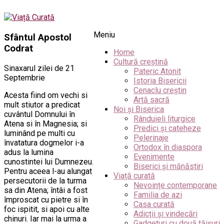
Meniu
Sfântul Apostol
Codrat
Home
Cultură creștină
Sinaxarul zilei de 21
Pateric Atonit
Septembrie
Istoria Bisericii
Cenaclu creștin
Acesta fiind om vechi si
Artă sacră
mult stiutor a predicat
Noi și Biserica
cuvântul Domnului în
Rânduieli liturgice
Atena si în Magnesia; si
Predici și cateheze
luminând pe multi cu
Pelerinaje
învatatura dogmelor i-a
Ortodox în diaspora
adus la lumina
Evenimente
cunostintei lui Dumnezeu.
Biserici și mănăstiri
Pentru aceea l-au alungat
Viață curată
persecutorii de la turma
Nevoințe contemporane
sa din Atena; întâi a fost
Familia de azi
împroscat cu pietre si în
Casa curată
foc ispitit, si apoi cu alte
Adicții și vindecări
chinuri. Iar mai la urma a
Gadgeturi cu două tăișuri