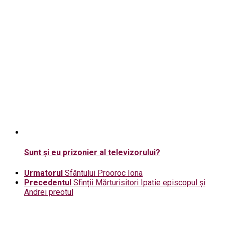
Sunt şi eu prizonier al televizorului?
Urmatorul
Sfântului Prooroc Iona
Precedentul
Sfinții Mărturisitori Ipatie episcopul și
Andrei preotul