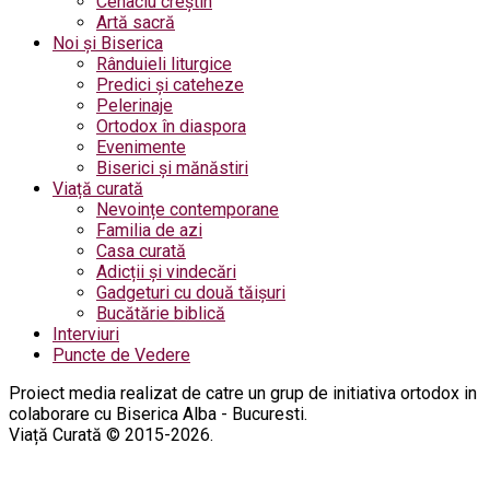
Cenaclu creștin
Artă sacră
Noi și Biserica
Rânduieli liturgice
Predici și cateheze
Pelerinaje
Ortodox în diaspora
Evenimente
Biserici și mănăstiri
Viață curată
Nevoințe contemporane
Familia de azi
Casa curată
Adicții și vindecări
Gadgeturi cu două tăișuri
Bucătărie biblică
Interviuri
Puncte de Vedere
Proiect media realizat de catre un grup de initiativa ortodox in
colaborare cu Biserica Alba - Bucuresti.
Viață Curată © 2015-2026.