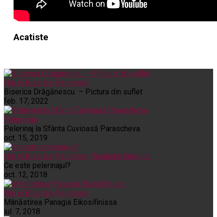
Acatiste
Noi și Biserica
Pelerinaje
Biserica Drăgănescu – Pictura din suflet
feb. 17, 2022
Pelerinaje
Pelerinaj la Sfânta Cuvioasă Parascheva
oct. 15, 2019
Noi și Biserica
Pelerinaje
Rânduieli liturgice
Ce este pelerinajul?
oct. 12, 2018
Noi și Biserica
Pelerinaje
Mânăstirea Panagia Eikosifinissa
iul. 7, 2018