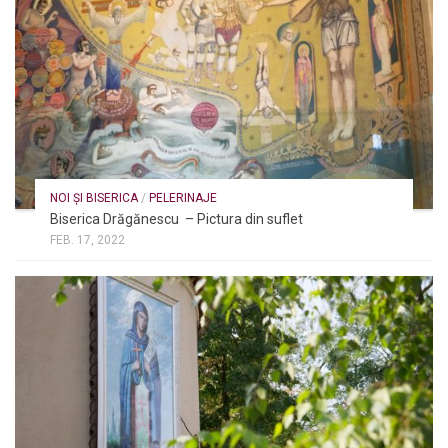
NOI ȘI BISERICA
/
PELERINAJE
Biserica Drăgănescu – Pictura din suflet
FEB. 17, 2022