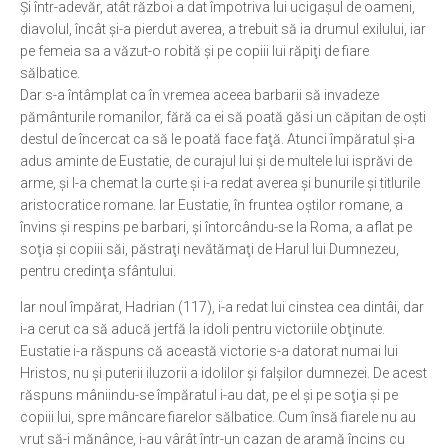
Şi într-adevăr, atât război a dat împotriva lui ucigaşul de oameni,
diavolul, încât şi-a pierdut averea, a trebuit să ia drumul exilului, iar
pe femeia sa a văzut-o robită şi pe copiii lui răpiţi de fiare
sălbatice.
Dar s-a întâmplat ca în vremea aceea barbarii să invadeze
pământurile romanilor, fără ca ei să poată găsi un căpitan de oşti
destul de încercat ca să le poată face faţă. Atunci împăratul şi-a
adus aminte de Eustatie, de curajul lui şi de multele lui isprăvi de
arme, şi l-a chemat la curte şi i-a redat averea şi bunurile şi titlurile
aristocratice romane. Iar Eustatie, în fruntea oştilor romane, a
învins şi respins pe barbari, şi întorcându-se la Roma, a aflat pe
soţia şi copiii săi, păstraţi nevătămaţi de Harul lui Dumnezeu,
pentru credinţa sfântului.
Iar noul împărat, Hadrian (117), i-a redat lui cinstea cea dintâi, dar
i-a cerut ca să aducă jertfă la idoli pentru victoriile obţinute.
Eustatie i-a răspuns că această victorie s-a datorat numai lui
Hristos, nu şi puterii iluzorii a idolilor şi falşilor dumnezei. De acest
răspuns mâniindu-se împăratul i-au dat, pe el şi pe soţia şi pe
copiii lui, spre mâncare fiarelor sălbatice. Cum însă fiarele nu au
vrut să-i mănânce, i-au vârât într-un cazan de aramă încins cu