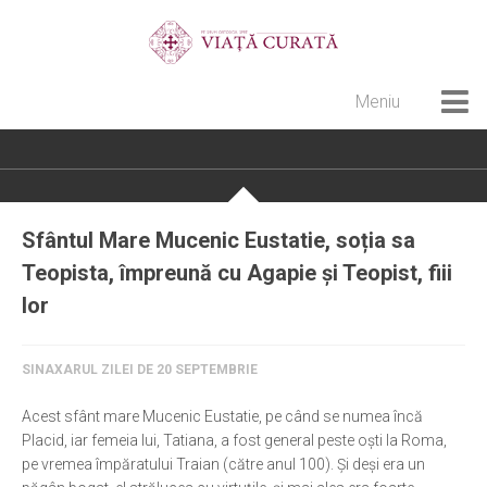
Meniu
Home
Cultură creștină
Pateric Atonit
Sfântul Mare Mucenic Eustatie, soția sa
Istoria Bisericii
Teopista, împreună cu Agapie și Teopist, fiii
Cenaclu creștin
lor
Artă sacră
SINAXARUL ZILEI DE 20 SEPTEMBRIE
Noi și Biserica
Rânduieli liturgice
Acest sfânt mare Mucenic Eustatie, pe când se numea încă
Placid, iar femeia lui, Tatiana, a fost general peste oşti la Roma,
Predici și cateheze
pe vremea împăratului Traian (către anul 100). Şi deşi era un
Pelerinaje