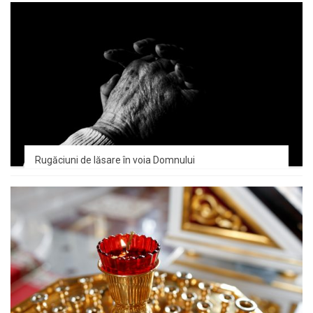
Rugăciuni de lăsare în voia Domnului