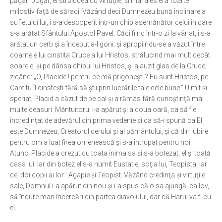
păgân bogat, el strălucea cu virtuţile, şi mai ales era foarte
milostiv faţă de săraci. Văzând deci Dumnezeu bună înclinare a
Ortodox în diaspora
sufletului lui, i s-a descoperit într-un chip asemănător celui în care
Evenimente
s-a arătat Sfântului Apostol Pavel. Căci fiind într-o zi la vânat, i s-a
arătat un cerb şi a început a-l goni; şi apropiindu-se a văzut între
Biserici și mănăstiri
coarnele lui cinstita Cruce a lui Hristos, strălucind mai mult decât
Viață curată
soarele, şi pe dânsa chipul lui Hristos, şi a auzit glas de la Cruce,
zicând: „O, Placide ! pentru ce mă prigoneşti ? Eu sunt Hristos, pe
Nevoințe contemporane
Care tu Îl cinsteşti fără să ştii prin lucrările tale cele bune.” Uimit şi
Familia de azi
speriat, Placid a căzut de pe cal şi a rămas fără cunoştinţă mai
multe ceasuri. Mântuitorul i-a apărut şi a doua oară, ca să fie
Casa curată
încredinţat de adevărul din prima vedenie şi ca să-i spună ca El
Adicții și vindecări
este Dumnezeu, Creatorul cerului şi al pământului, şi că din iubire
pentru om a luat firea omenească şi s-a întrupat pentru noi.
Gadgeturi cu două tăișuri
Atunci Placide a crezut cu toata inima sa şi s-a botezat, el şi toată
Bucătărie biblică
casa lui. Iar din botez el s-a numit Eustatie, soţia lui, Teopista, iar
cei doi copii ai lor : Agapie şi Teopist. Văzând credinţa şi virtuţile
Interviuri
sale, Domnul i-a apărut din nou şi i-a spus că o sa ajungă, ca Iov,
să îndure mari încercări din partea diavolului, dar că Harul va fi cu
Puncte de Vedere
el.