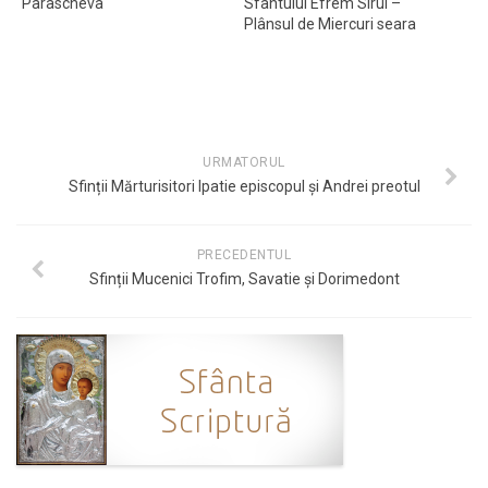
Parascheva
Sfântului Efrem Sirul –
Plânsul de Miercuri seara
URMATORUL
Sfinții Mărturisitori Ipatie episcopul și Andrei preotul
PRECEDENTUL
Sfinții Mucenici Trofim, Savatie și Dorimedont