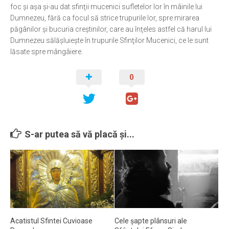
foc şi aşa şi-au dat sfinţii mucenici sufletelor lor în mâinile lui
Dumnezeu, fără ca focul să strice trupurile lor, spre mirarea
păgânilor şi bucuria creştinilor, care au înţeles astfel că harul lui
Dumnezeu sălăşluieşte în trupurile Sfinţilor Mucenici, ce le sunt
lăsate spre mângâiere.
0
S-ar putea să vă placă și...
Acatistul Sfintei Cuvioase
Cele șapte plânsuri ale