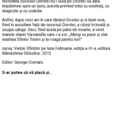
Niciodată cuviosul Dorotei nu-l lăsa pe Dositei să aibă
împătimire spre un lucru, acesta primind totul cu credință, cu
dragoste și cu osârdie.
Astfel, după cinci ani în care tânărul Dositei și-a tăiat voia,
fiind în ascultare față de cuviosul Dorotei, a căzut în boală și
scuipa sânge. Deci, fiind acela pe patul de moarte, a venit
marele stareț Varsanufie care i-a zis: ,,Mergi cu pace și stai
înaintea Sfintei Treimi și te roagă pentru noi!”
sursa: Viețile Sfinților pe luna Februarie, ediția a-III-a, editura
Mănăstirea Sihăstria- 2012
Editor: George Cismaru
S-ar putea să vă placă și...