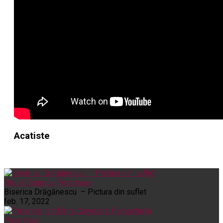
Acatiste
Noi și Biserica
Pelerinaje
Biserica Drăgănescu – Pictura din suflet
feb. 17, 2022
Pelerinaje