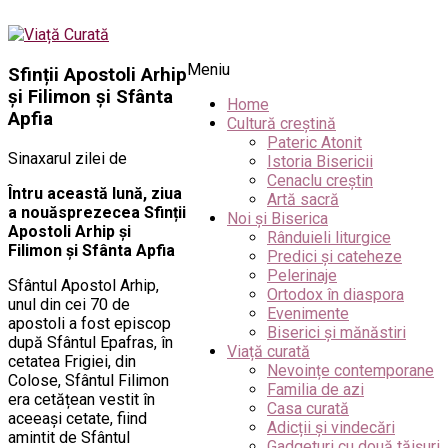
Meniu
Sfinții Apostoli Arhip
și Filimon și Sfânta
Home
Apfia
Cultură creștină
Pateric Atonit
Sinaxarul zilei de
Istoria Bisericii
Cenaclu creștin
Întru această lună, ziua
Artă sacră
a nouăsprezecea Sfinții
Noi și Biserica
Apostoli Arhip și
Rânduieli liturgice
Filimon și Sfânta Apfia
Predici și cateheze
Pelerinaje
Sfântul Apostol Arhip,
Ortodox în diaspora
unul din cei 70 de
Evenimente
apostoli a fost episcop
Biserici și mănăstiri
după Sfântul Epafras, în
Viață curată
cetatea Frigiei, din
Nevoințe contemporane
Colose, Sfântul Filimon
Familia de azi
era cetățean vestit în
Casa curată
aceeași cetate, fiind
Adicții și vindecări
amintit de Sfântul
Gadgeturi cu două tăișuri