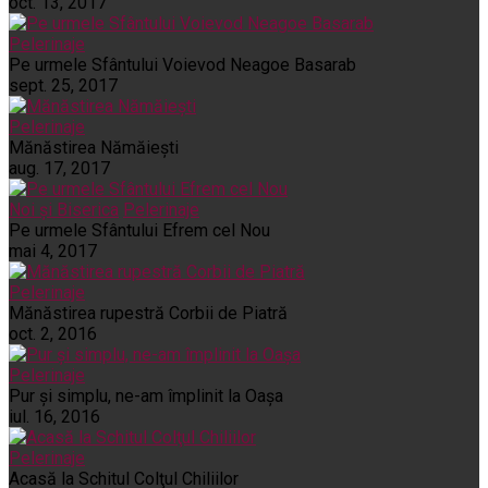
oct. 13, 2017
Pelerinaje
Pe urmele Sfântului Voievod Neagoe Basarab
sept. 25, 2017
Pelerinaje
Mănăstirea Nămăiești
aug. 17, 2017
Noi și Biserica
Pelerinaje
Pe urmele Sfântului Efrem cel Nou
mai 4, 2017
Pelerinaje
Mănăstirea rupestră Corbii de Piatră
oct. 2, 2016
Pelerinaje
Pur şi simplu, ne-am împlinit la Oaşa
iul. 16, 2016
Pelerinaje
Acasă la Schitul Colţul Chiliilor