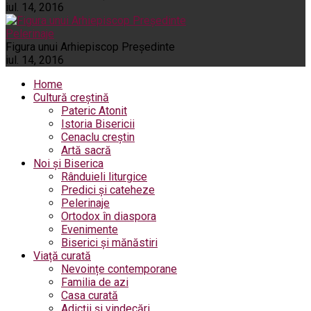
iul. 14, 2016
Pelerinaje
Figura unui Arhiepiscop Preşedinte
iul. 14, 2016
Home
Cultură creștină
Pateric Atonit
Istoria Bisericii
Cenaclu creștin
Artă sacră
Noi și Biserica
Rânduieli liturgice
Predici și cateheze
Pelerinaje
Ortodox în diaspora
Evenimente
Biserici și mănăstiri
Viață curată
Nevoințe contemporane
Familia de azi
Casa curată
Adicții și vindecări