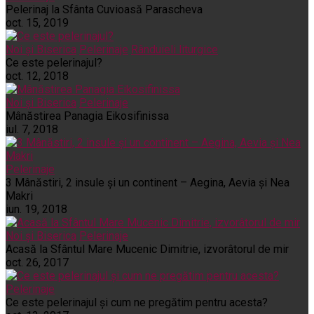
Pelerinaj la Sfânta Cuvioasă Parascheva
oct. 15, 2019
Noi și Biserica
Pelerinaje
Rânduieli liturgice
Ce este pelerinajul?
oct. 12, 2018
Noi și Biserica
Pelerinaje
Mânăstirea Panagia Eikosifinissa
iul. 7, 2018
Pelerinaje
3 Mânăstiri, 2 insule și un continent – Aegina, Aevia și Nea
Makri
iun. 19, 2018
Noi și Biserica
Pelerinaje
Acasă la Sfântul Mare Mucenic Dimitrie, izvorâtorul de mir
oct. 26, 2017
Pelerinaje
Ce este pelerinajul şi cum ne pregătim pentru acesta?