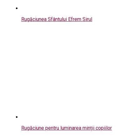
Rugăciunea Sfântului Efrem Sirul
Rugăciune pentru luminarea minții copiilor