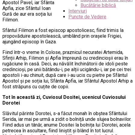
Apostol Pavel, iar Sfânta
Bucătărie biblică
Apfia, zice Sfântul Ioan
Interviuri
Gură de aur era soția lui
Puncte de Vedere
Filimon.
Sfântul Filimon a fost episcop apostolicesc, fiind trimis la
propovăduire apostolească, umblând prin orașele Frigiei,
ajungând episcop în Gaza.
Fiind într-o vreme în Colose, praznicul necuratei Artemida,
Sfinții Arhip, Filimon și Apfia împreună cu credincioșii erau în
rugăciune în casă. Deci, au năvălit închinătorii de idoli peste
credincioși, pe unii bătându-i, pe alții ucigându-i, iar pe cei trei
apostoli i-au chinuit, după care i-au ucis cu pietre pe Sfântul
Apostol și pe soția lui, Sfânta Apfia, iar Sfântul Apostol Arhip a
fost străpuns cu cuțite de copii.
Tot în această zi, Cuviosul Dositei, ucenicul Cuviosului
Dorotei
Slăvitul părinte Dorotei, s-a făcut monah în obștea Sfântului
Serida, iar mai pe urmă a zidit o bolniță unde slujea bolnavilor.
Fiind adus un tânăr, anume Dositei la bolnița lui Dorotei, acela
petrecea în ascultare, fiind liniștit și blând în tot lucrul.