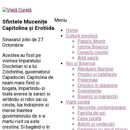
Meniu
Sfintele Mucenițe
Capitolina și Erotiida
Home
Cultură creștină
Sinaxarul zilei de 27
Pateric Atonit
Octombrie
Istoria Bisericii
Cenaclu creștin
Acestea au fost pe
Artă sacră
vremea împaratului
Noi și Biserica
Diocletian si a lui
Rânduieli liturgice
Zilichinhie, guvernatorul
Predici și cateheze
Capadociei. Capitolina de
Pelerinaje
neam mare fiind si
Ortodox în diaspora
bogata, împartindu-si
Evenimente
toata averea la saraci si
Biserici și mănăstiri
iertându-si robii sai cu
Viață curată
cinste, lua îndraznire si
Nevoințe contemporane
merse înaintea
Familia de azi
guvernatorului de s-a
Casa curată
martu-risit ca este
Adicții și vindecări
crestina. Si bagând-o în
Gadgeturi cu două tăișuri