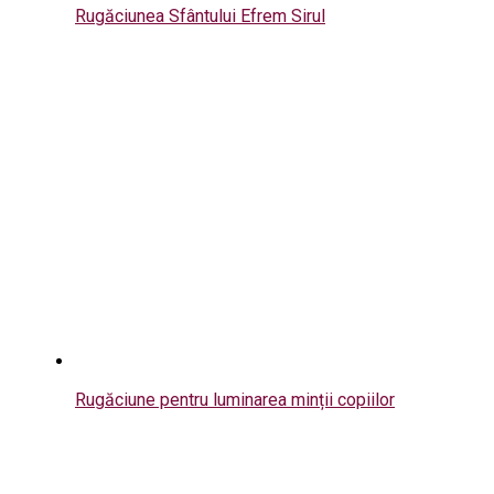
Rugăciunea Sfântului Efrem Sirul
Rugăciune pentru luminarea minții copiilor