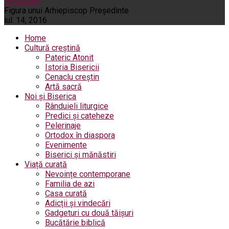
Pelerinaje
Figura unui Arhiepiscop Preşedinte
iul. 14, 2016
Home
Cultură creștină
Pateric Atonit
Istoria Bisericii
Cenaclu creștin
Artă sacră
Noi și Biserica
Rânduieli liturgice
Predici și cateheze
Pelerinaje
Ortodox în diaspora
Evenimente
Biserici și mănăstiri
Viață curată
Nevoințe contemporane
Familia de azi
Casa curată
Adicții și vindecări
Gadgeturi cu două tăișuri
Bucătărie biblică