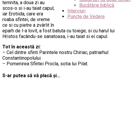
temnita, a doua zi au
Bucătărie biblică
scos-o si i-au taiat capul;
Interviuri
iar Erotiida, care era
Puncte de Vedere
roaba sfintei, de vreme
ce si cu pietre a zvârlit în
eparh de l-a lovit, a fost batuta cu toiege; si cu harul lui
Hristos facându-se sanatoasa, i-au taiat si ei capul.
Tot în această zi:
– Cel dintre sfinti Parintele nostru Chiriac, patriarhul
Constantinopolului.
– Pomenirea Sfintei Procla, sotia lui Pilat.
S-ar putea să vă placă și...