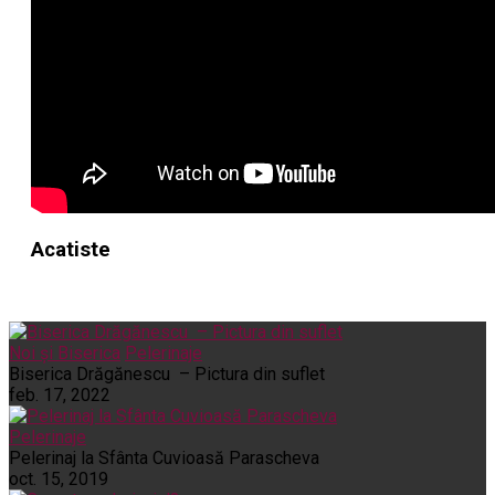
Acatiste
Noi și Biserica
Pelerinaje
Biserica Drăgănescu – Pictura din suflet
feb. 17, 2022
Pelerinaje
Pelerinaj la Sfânta Cuvioasă Parascheva
oct. 15, 2019