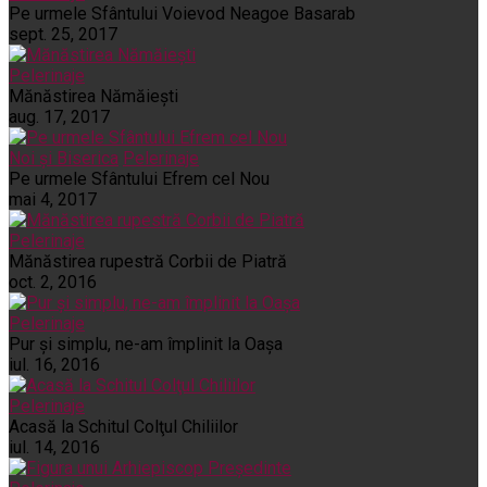
Pe urmele Sfântului Voievod Neagoe Basarab
sept. 25, 2017
Pelerinaje
Mănăstirea Nămăiești
aug. 17, 2017
Noi și Biserica
Pelerinaje
Pe urmele Sfântului Efrem cel Nou
mai 4, 2017
Pelerinaje
Mănăstirea rupestră Corbii de Piatră
oct. 2, 2016
Pelerinaje
Pur şi simplu, ne-am împlinit la Oaşa
iul. 16, 2016
Pelerinaje
Acasă la Schitul Colţul Chiliilor
iul. 14, 2016