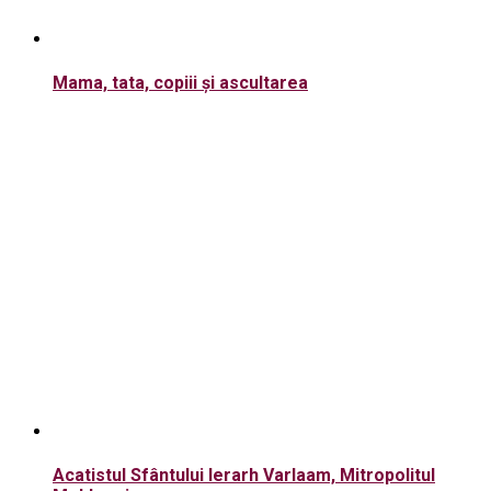
Mama, tata, copiii și ascultarea
Acatistul Sfântului Ierarh Varlaam, Mitropolitul