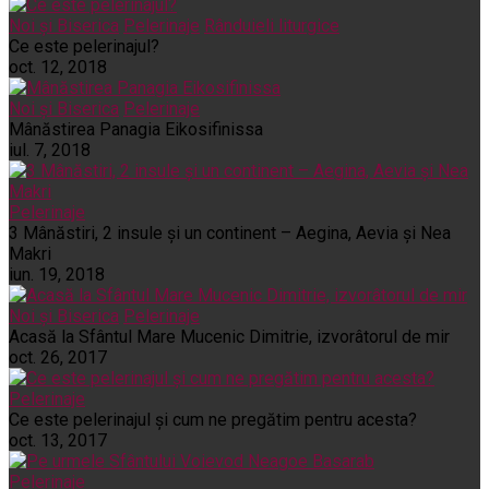
Noi și Biserica
Pelerinaje
Rânduieli liturgice
Ce este pelerinajul?
oct. 12, 2018
Noi și Biserica
Pelerinaje
Mânăstirea Panagia Eikosifinissa
iul. 7, 2018
Pelerinaje
3 Mânăstiri, 2 insule și un continent – Aegina, Aevia și Nea
Makri
iun. 19, 2018
Noi și Biserica
Pelerinaje
Acasă la Sfântul Mare Mucenic Dimitrie, izvorâtorul de mir
oct. 26, 2017
Pelerinaje
Ce este pelerinajul şi cum ne pregătim pentru acesta?
oct. 13, 2017
Pelerinaje