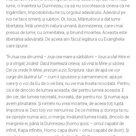
lumii, ci înaintea lui Dumnezeu, ca să nu socotească cineva că ne
îngâmfăm, împodobindu-ne cu orgoliul adevărului. Adevărul pe
noi ne face smeriţi şi iubitori. Or, Iisus, Mântuitorul a dat lumii
libertatea. Întâi unind în natura umană dumnezeirea, care-i mai
presus de lume, cu omenitatea, şi biruind moartea. Aceasta este
libertatea adevărată. De aceea am făcut legătura cu Evanghelia
care spune:
“În ziua cea din urmă – ziua cea mare a sărbătorii – Iisus a stat între ei
şi a strigat, zicând: Dacă însetează cineva, să vină la Mine şi să bea.
Cel ce crede în Mine, precum a zis Scriptura: râuri de apă vie vor
curge din lăuntrul lui
” – cum îi spusese şi samarinencei: apa pe
care ţi-o voi da Eu de o vei bea, nu vei mai înseta niciodată. Pentru
că e de dincolo de lumea aceasta, dar pentru lumea aceasta. E
din cer, din lumea necreată, increată, dar pentru noi. Şi numai aşa
avem plinătatea. Şi nimeni nu vrea moartea, de aceea toţi luptă
împotriva ei. Deci toţi vor nemurirea. De ce mintea şi dorinţa ta nu
se opreşte numai aici, ci merge, învăluind lumea toată, dincolo de
marginile ei, până la Dumnezeu (homo ipsis – omul capabil de
infinit, Kapa infinitis, Homo capa divini – omul capabil de divin). Şi