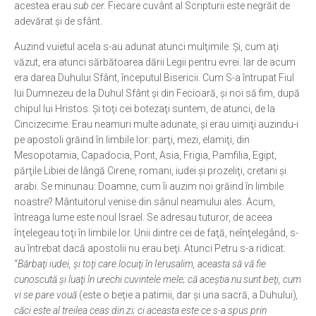
acestea erau
sub cer.
Fiecare cuvânt al Scripturii este negrăit de
adevărat şi de sfânt.
Auzind vuietul acela s-au adunat atunci mulţimile. Şi, cum aţi
văzut, era atunci sărbătoarea dării Legii pentru evrei. Iar de acum
era darea Duhului Sfânt, începutul Bisericii. Cum S-a întrupat Fiul
lui Dumnezeu de la Duhul Sfânt şi din Fecioară, şi noi să fim, după
chipul lui Hristos. Şi toţi cei botezaţi suntem, de atunci, de la
Cincizecime. Erau neamuri multe adunate, şi erau uimiţi auzindu-i
pe apostoli grăind în limbile lor: parţi, mezi, elamiţi, din
Mesopotamia, Capadocia, Pont, Asia, Frigia, Pamfilia, Egipt,
părţile Libiei de lângă Cirene, romani, iudei şi prozeliţi, cretani şi
arabi. Se minunau: Doamne, cum îi auzim noi grăind în limbile
noastre? Mântuitorul venise din sânul neamului ales. Acum,
întreaga lume este noul Israel. Se adresau tuturor, de aceea
înţelegeau toţi în limbile lor. Unii dintre cei de faţă, neînţelegând, s-
au întrebat dacă apostolii nu erau beţi. Atunci Petru s-a ridicat:
“
Bărbaţi iudei, şi toţi care locuiţi în Ierusalim, aceasta să vă fie
cunoscută şi luaţi în urechi cuvintele mele; că aceştia nu sunt beţi, cum
vi se pare vouă
(este o beţie a patimii, dar şi una sacră, a Duhului)
,
căci este al treilea ceas din zi; ci aceasta este ce s-a spus prin