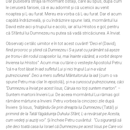
Dar puseseră strajă la mormânt ostaşi, care au spus, după cum
le ceruseră fariseii, că ei au adormit şi că ucenicii au venit
noaptea şi L-au furat. Mereu era vorba că L-au furat. Dar el acum
capătă îndrăzneală, şi cu îndrăznire spune: Iată, mormântul lui
David este aici şi trupul lui e acolo, iar al lui Hristos e gol, pentru
că Sfântul lui Dumnezeu nu putea să vadă stricăciunea. A înviat.
Observaţi ce tâlc uimitor e în tot acest cuvânt!
“Deci el
(David)
,
fiind prooroc şi ştiind că Dumnezeu i S-a jurat cu jurământ să aşeze
pe tronu-i din rodul coapselor lui, mai înainte văzând, a vorbit despre
învierea lui Hristos”
. Acum mai cu tărie o vesteşte Apostolul Petru:
“că n-a fost lăsat în iad sufletul Lui şi nici trupul Lui n-a văzut
putreziciunea”
.
Deci a mers sufletul Mântuitorului la iad
(cum o va
spune Petru mai clar în epistolă)
, şi n-a cunoscut putreziciunea, căci
“Dumnezeu a înviat pe acest Iisus, Căruia noi toţi suntem martori”
. –
Suntem martorii învierii Lui. De aceea mormântul Lui rămas gol
rămâne mărturie a învierii. Petru vorbea la cincizeci zile după
Înviere. Şi Iisus,
“înălţându-Se prin dreapta lui Dumnezeu
(Tatăl)
şi
primind de la Tatăl făgăduinţa Duhului Sfânt, L-a revărsat pe Acesta,
cum vedeţi şi auziţi voi”
. Şi încheie Petru cuvântul:
“Cu siguranţă să
ştie deci toată casa lui Israel că Dumnezeu pe acest Iisus pe Care voi