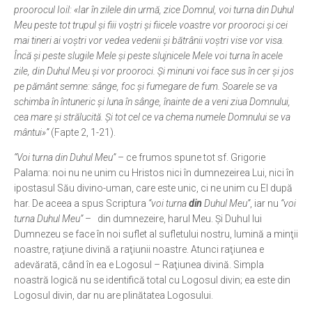
proorocul Ioil: «Iar în zilele din urmă, zice Domnul, voi turna din Duhul
Meu peste tot trupul şi fiii voştri şi fiicele voastre vor prooroci şi cei
mai tineri ai voştri vor vedea vedenii şi bătrânii voştri vise vor visa.
Încă şi peste slugile Mele şi peste slujnicele Mele voi turna în acele
zile, din Duhul Meu şi vor prooroci. Şi minuni voi face sus în cer şi jos
pe pământ semne: sânge, foc şi fumegare de fum. Soarele se va
schimba în întuneric şi luna în sânge, înainte de a veni ziua Domnului,
cea mare şi strălucită. Şi tot cel ce va chema numele Domnului se va
mântui»”
(Fapte 2, 1-21).
“Voi turna din Duhul Meu”
– ce frumos spune tot sf. Grigorie
Palama: noi nu ne unim cu Hristos nici în dumnezeirea Lui, nici în
ipostasul Său divino-uman, care este unic, ci ne unim cu El după
har. De aceea a spus Scriptura
“voi turna
din
Duhul Meu”
, iar nu
“voi
turna Duhul Meu”
– din dumnezeire, harul Meu. Şi Duhul lui
Dumnezeu se face în noi suflet al sufletului nostru, lumină a minţii
noastre, raţiune divină a raţiunii noastre. Atunci raţiunea e
adevărată, când în ea e Logosul – Raţiunea divină. Simpla
noastră logică nu se identifică total cu Logosul divin; ea este din
Logosul divin, dar nu are plinătatea Logosului.