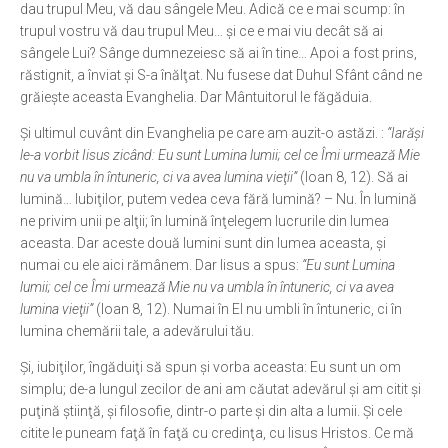
dau trupul Meu, vă dau sângele Meu. Adică ce e mai scump: în
trupul vostru vă dau trupul Meu… şi ce e mai viu decât să ai
sângele Lui? Sânge dumnezeiesc să ai în tine… Apoi a fost prins,
răstignit, a înviat şi S-a înălţat. Nu fusese dat Duhul Sfânt când ne
grăieşte aceasta Evanghelia. Dar Mântuitorul le făgăduia.
Şi ultimul cuvânt din Evanghelia pe care am auzit-o astăzi. :
“Iarăşi
le-a vorbit Iisus zicând: Eu sunt Lumina lumii; cel ce Îmi urmează Mie
nu va umbla în întuneric, ci va avea lumina vieţii”
(Ioan 8, 12). Să ai
lumină… Iubiţilor, putem vedea ceva fără lumină? – Nu. În lumină
ne privim unii pe alţii; în lumină înţelegem lucrurile din lumea
aceasta. Dar aceste două lumini sunt din lumea aceasta, şi
numai cu ele aici rămânem. Dar Iisus a spus:
“Eu sunt Lumina
lumii; cel ce Îmi urmează Mie nu va umbla în întuneric, ci va avea
lumina vieţii”
(Ioan 8, 12). Numai în El nu umbli în întuneric, ci în
lumina chemării tale, a adevărului tău.
Şi, iubiţilor, îngăduiţi să spun şi vorba aceasta: Eu sunt un om
simplu; de-a lungul zecilor de ani am căutat adevărul şi am citit şi
puţină ştiinţă, şi filosofie, dintr-o parte şi din alta a lumii. Şi cele
citite le puneam faţă în faţă cu credinţa, cu Iisus Hristos. Ce mă