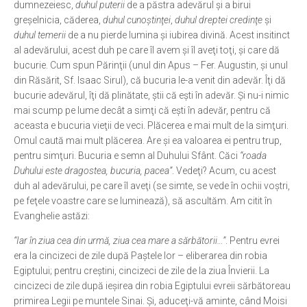
dumnezeiesc,
duhul puterii
de a păstra adevărul şi a birui
greşelnicia, căderea,
duhul cunoştinţei
,
duhul dreptei credinţe
şi
duhul temerii
de a nu pierde lumina şi iubirea divină. Acest insitinct
al adevărului, acest duh pe care îl avem şi îl aveţi toţi, şi care dă
bucurie. Cum spun Părinţii (unul din Apus – Fer. Augustin, şi unul
din Răsărit, Sf. Isaac Sirul), că bucuria le-a venit din adevăr. Îţi dă
bucurie adevărul, îţi dă plinătate, ştii că eşti în adevăr. Şi nu-i nimic
mai scump pe lume decât a simţi că eşti în adevăr, pentru că
aceasta e bucuria vieţii de veci. Plăcerea e mai mult de la simţuri.
Omul caută mai mult plăcerea. Are şi ea valoarea ei pentru trup,
pentru simţuri. Bucuria e semn al Duhului Sfânt. Căci
“roada
Duhului este dragostea, bucuria, pacea”
. Vedeţi? Acum, cu acest
duh al adevărului, pe care îl aveţi (se simte, se vede în ochii voştri,
pe feţele voastre care se luminează), să ascultăm. Am citit în
Evanghelie astăzi:
“Iar în ziua cea din urmă, ziua cea mare a sărbătorii…”
. Pentru evrei
era la cincizeci de zile după Paştele lor – eliberarea din robia
Egiptului; pentru creştini, cincizeci de zile de la ziua Învierii. La
cincizeci de zile după ieşirea din robia Egiptului evreii sărbătoreau
primirea Legii pe muntele Sinai. Şi, aduceţi-vă aminte, când Moisi