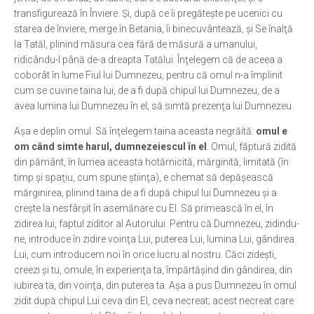
transfigurează în Înviere. Şi, după ce îi pregăteşte pe ucenici cu
starea de înviere, merge în Betania, îi binecuvântează, şi Se înalţă
la Tatăl, plinind măsura cea fără de măsură a umanului,
ridicându-l până de-a dreapta Tatălui. Înţelegem că de aceea a
coborât în lume Fiul lui Dumnezeu, pentru că omul n-a împlinit
cum se cuvine taina lui, de a fi după chipul lui Dumnezeu, de a
avea lumina lui Dumnezeu în el; să simtă prezenţa lui Dumnezeu.
Aşa e deplin omul. Să înţelegem taina aceasta negrăită:
omul e
om când simte harul, dumnezeiescul în el
. Omul, făptură zidită
din pământ, în lumea aceasta hotărnicită, mărginită, limitată (în
timp şi spaţiu, cum spune ştiinţa), e chemat să depăşească
mărginirea, plinind taina de a fi după chipul lui Dumnezeu şi a
creşte la nesfârşit în asemănare cu El. Să primească în el, în
zidirea lui, faptul ziditor al Autorului. Pentru că Dumnezeu, zidindu-
ne, introduce în zidire voinţa Lui, puterea Lui, lumina Lui, gândirea
Lui, cum introducem noi în orice lucru al nostru. Căci zideşti,
creezi şi tu, omule, în experienţa ta, împărtăşind din gândirea, din
iubirea ta, din voinţa, din puterea ta. Aşa a pus Dumnezeu în omul
zidit după chipul Lui ceva din El, ceva necreat; acest necreat care