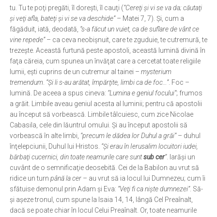
tu. Tu te poţi pregăti, îl doreşti, îl cauţi (
“Cereţi şi vi se va da; căutaţi
şi veţi afla, bateţi şi vi se va deschide”
– Matei 7, 7). Şi, cum a
făgăduit, iată, deodată,
“s-a făcut un vuiet, ca de suflare de vânt ce
vine repede”
– ca ceva neobişnuit, care te zguduie, te cutremură, te
trezeşte. Această furtună peste apostoli, această lumină divină în
faţa căreia, cum spunea un învăţat care a cercetat toate religiile
lumii, eşti cuprins de un cutremur al tainei –
mysterium
tremendum
.
“Şi li s-au arătat, împărţite, limbi ca de foc…”
. Foc –
lumină. De aceea a spus cineva:
“Lumina e geniul focului”
; frumos
a grăit. Limbile aveau geniul acesta al luminii; pentru că apostolii
au început să vorbească. Limbile tâlcuiesc, cum zice Nicolae
Cabasila, cele din lăuntrul omului. Şi au început apostolii să
vorbească în alte limbi,
“precum le dădea lor Duhul a grăi”
– duhul
înţelepciunii, Duhul lui Hristos.
“Şi erau în Ierusalim locuitori iudei,
bărbaţi cucernici, din toate neamurile care sunt
sub cer
”
. Iarăşi un
cuvânt de o semnificaţie deosebită. Cei de la Babilon au vrut să
ridice un turn
până la cer
– au vrut să ia locul lui Dumnezeu; cum îi
sfătuise demonul prin Adam şi Eva:
“Veţi fi ca nişte dumnezei”
. Să-
şi aşeze tronul, cum spune la Isaia 14, 14, lângă Cel Preaînalt,
dacă se poate chiar în locul Celui Preaînalt. Or, toate neamurile