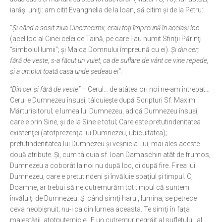
iarăşi uniţi: am citit Evanghelia de la Ioan, să citim şi de la Petru:
“
Şi când a sosit ziua Cincizecimii, erau toţi împreună în acelaşi loc
(acel loc al Cinei celei de Taină, pe care l-au numit Sfinţii Părinţi
“simbolul lumii”; şi Maica Domnului împreună cu ei)
. Şi din cer;
fără de veste, s-a făcut un vuiet, ca de suflare de vânt ce vine repede,
şi a umplut toată casa unde şedeau ei”
.
“Din cer şi fără de veste”
– Cerul… de atâtea ori noi ne-am întrebat…
Cerul e Dumnezeu însuşi, tâlcuieşte după Scripturi Sf. Maxim
Mărturisitorul; e lumea lui Dumnezeu, adică Dumnezeu însuşi,
care e prin Sine, şi de la Sine e totul; Care este pretutindenitatea
existenţei (atotprezenţa lui Dumnezeu, ubicuitatea);
pretutindenitatea lui Dumnezeu şi veşnicia Lui, mai ales aceste
două atribute. Şi, cum tâlcuia sf. Ioan Damaschin atât de frumos,
Dumnezeu a coborât la noi nu după loc, ci după fire. Firea lui
Dumnezeu, care e pretutindeni şi învăluie spaţiul şi timpul. O,
Doamne, ar trebui să ne cutremurăm tot timpul că suntem
învăluiţi de Dumnezeu. Şi când simţi harul, lumina, se petrece
ceva neobişnuit; nu-i ca din lumea aceasta. Te simţi în faţa
majestăţii, atotputerniciei. E un cutremur negrăit al sufletului, al