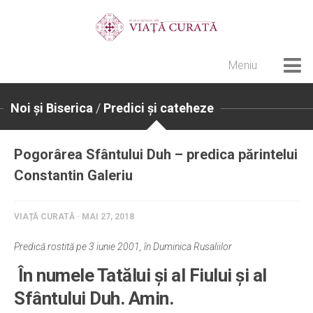
Meniu
Home
Noi și Biserica
/
Predici și cateheze
Cultură creștină
Pateric Atonit
Pogorârea Sfântului Duh – predica părintelui
Istoria Bisericii
Constantin Galeriu
Cenaclu creștin
Artă sacră
VIAȚĂ CURATĂ · MAI 27, 2018
Noi și Biserica
Predică rostită pe 3 iunie 2001, în Duminica Rusaliilor
Rânduieli liturgice
În numele Tatălui şi al Fiului şi al
Predici și cateheze
Sfântului Duh. Amin.
Pelerinaje