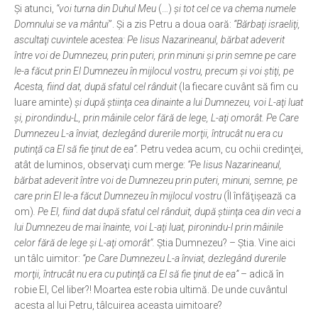
Şi atunci,
“voi turna din Duhul Meu
(…)
şi tot cel ce va chema numele
Domnului se va mântui
”. Şi a zis Petru a doua oară:
“Bărbaţi israeliţi,
ascultaţi cuvintele acestea: Pe Iisus Nazarineanul, bărbat adeverit
între voi de Dumnezeu, prin puteri, prin minuni şi prin semne pe care
le-a făcut prin El Dumnezeu în mijlocul vostru, precum şi voi ştiţi, pe
Acesta, fiind dat, după sfatul cel rânduit
(la fiecare cuvânt să fim cu
luare aminte)
şi după ştiinţa cea dinainte a lui Dumnezeu, voi L-aţi luat
şi, pirondindu-L, prin mâinile celor fără de lege, L-aţi omorât. Pe Care
Dumnezeu L-a înviat, dezlegând durerile morţii, întrucât nu era cu
putinţă ca El să fie ţinut de ea”.
Petru vedea acum, cu ochii credinţei,
atât de luminos, observaţi cum merge:
“Pe Iisus Nazarineanul,
bărbat adeverit între voi de Dumnezeu prin puteri, minuni, semne, pe
care prin El le-a făcut Dumnezeu în mijlocul vostru
(Îl înfăţişează ca
om)
. Pe El, fiind dat după sfatul cel rânduit, după ştiinţa cea din veci a
lui Dumnezeu de mai înainte, voi L-aţi luat, pironindu-l prin mâinile
celor fără de lege şi L-aţi omorât”.
Ştia Dumnezeu? – Ştia. Vine aici
un tâlc uimitor:
“pe Care Dumnezeu L-a înviat, dezlegând durerile
morţii, întrucât nu era cu putinţă ca El să fie ţinut de ea”
– adică în
robie El, Cel liber?! Moartea este robia ultimă. De unde cuvântul
acesta al lui Petru, tâlcuirea aceasta uimitoare?