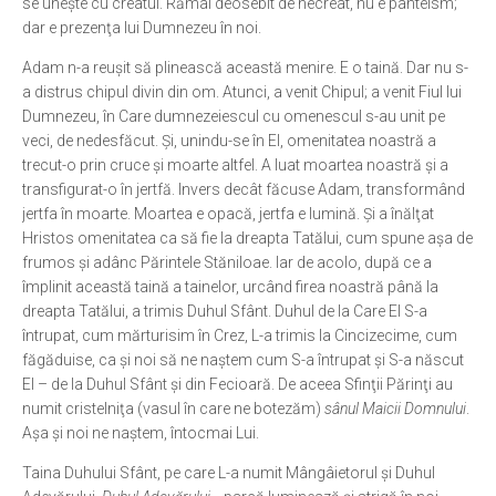
se uneşte cu creatul. Rămâi deosebit de necreat, nu e panteism;
dar e prezenţa lui Dumnezeu în noi.
Adam n-a reuşit să plinească această menire. E o taină. Dar nu s-
a distrus chipul divin din om. Atunci, a venit Chipul; a venit Fiul lui
Dumnezeu, în Care dumnezeiescul cu omenescul s-au unit pe
veci, de nedesfăcut. Şi, unindu-se în El, omenitatea noastră a
trecut-o prin cruce şi moarte altfel. A luat moartea noastră şi a
transfigurat-o în jertfă. Invers decât făcuse Adam, transformând
jertfa în moarte. Moartea e opacă, jertfa e lumină. Şi a înălţat
Hristos omenitatea ca să fie la dreapta Tatălui, cum spune aşa de
frumos şi adânc Părintele Stăniloae. Iar de acolo, după ce a
împlinit această taină a tainelor, urcând firea noastră până la
dreapta Tatălui, a trimis Duhul Sfânt. Duhul de la Care El S-a
întrupat, cum mărturisim în Crez, L-a trimis la Cincizecime, cum
făgăduise, ca şi noi să ne naştem cum S-a întrupat şi S-a născut
El – de la Duhul Sfânt şi din Fecioară. De aceea Sfinţii Părinţi au
numit cristelniţa (vasul în care ne botezăm)
sânul Maicii Domnului
.
Aşa şi noi ne naştem, întocmai Lui.
Taina Duhului Sfânt, pe care L-a numit Mângâietorul şi Duhul