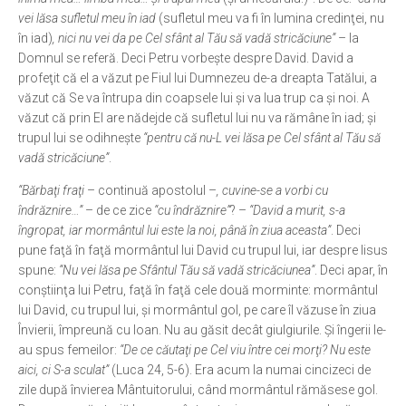
vei lăsa sufletul meu în iad
(sufletul meu va fi în lumina credinţei, nu
în iad)
, nici nu vei da pe Cel sfânt al Tău să vadă stricăciune”
– la
Domnul se referă. Deci Petru vorbeşte despre David. David a
profeţit că el a văzut pe Fiul lui Dumnezeu de-a dreapta Tatălui, a
văzut că Se va întrupa din coapsele lui şi va lua trup ca şi noi. A
văzut că prin El are nădejde că sufletul lui nu va rămâne în iad; şi
trupul lui se odihneşte
“pentru că nu-L vei lăsa pe Cel sfânt al Tău să
vadă stricăciune”
.
“Bărbaţi fraţi
– continuă apostolul –
, cuvine-se a vorbi cu
îndrăznire…”
– de ce zice
“cu îndrăznire”
? –
“David a murit, s-a
îngropat, iar mormântul lui este la noi, până în ziua aceasta”
. Deci
pune faţă în faţă mormântul lui David cu trupul lui, iar despre Iisus
spune:
“Nu vei lăsa pe Sfântul Tău să vadă stricăciunea”
. Deci apar, în
conştiinţa lui Petru, faţă în faţă cele două morminte: mormântul
lui David, cu trupul lui, şi mormântul gol, pe care îl văzuse în ziua
Învierii, împreună cu Ioan. Nu au găsit decât giulgiurile. Şi îngerii le-
au spus femeilor:
“De ce căutaţi pe Cel viu între cei morţi? Nu este
aici, ci S-a sculat”
(Luca 24, 5-6). Era acum la numai cincizeci de
zile după învierea Mântuitorului, când mormântul rămăsese gol.