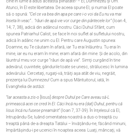
cine în lume a adus această plinătate? – El, Dumnezeu şi Om.
Atunci, în El este libertatea. De aceea spune El, şi numai El poate
să o spună:
“Cel ce va bea din apa pe care i-o voi da Eu nu va mai
înseta în veac”… “râuri de apă vie vor curge din pântecele lor”
(Ioan 4,
14; 7, 38), adică din adâncul nostru. Căci Duhul Sfânt, cum
spunea Patriarhul Calist, se face în noi suflet al sufletului nostru,
adică în adânc ne unim cu El. Pentru care Augustin spunea:
Doamne, eu Te căutam în afară, iar Tu erai înlăuntru. Tu erai în
mine, iar eu nu eram în mine; eram afară din mine. Şi de acolo, din
lăuntrul meu vor curge “râuri de apă vie”. Simţi curgând în tine
adevărul; cuvintele, gândurile toate se unesc, strălucesc în lumina
adevărului. Cercetaţi, rugaţi-vă, trăiţi aşa atât de viu, negrăit,
prezenţa lui Dumnezeu! Cum a spus Mântuitorul, iată, în
Evanghelia de astăzi:
“Iar aceasta a zis-o
[Iisus]
despre Duhul pe Care aveau să-L
primească acei ce cred în El. Căci încă nu era (dat) Duhul, pentru că
Iisus încă nu fusese preamărit”
(Ioan 7, 37-39). În înţelesul că El,
întrupându-Se, luând omenitatea noastră a dus-o treaptă cu
treaptă până de-a dreapta Tatălui – învăţându-ne, făcând minuni,
împărtăşindu-i pe ucenici în noaptea aceea: Luaţi, mâncaţi, vă