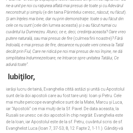
ne-a unit pe noi cu raţiunea aflată mai presus de toate şi cu Adevărul
neconstruit şi simplu
(e din taina Părintelui ceresc,
născut, nu făcut
).
Şi am înţeles mai bine, dar nu prin demonstraţie: toate s-au făcut din
cele ce nu sunt
(cele din lumea aceasta)
şi s-au făcut numai cu
cuvântul lui Dumnezeu. Atunci, ce e, deci, credinţa aceasta? Oare vreo
putere naturală, sau mai presus de fire
(culmea firii noastre)
? Fără
îndoială, e mai presus de fire, deoarece nu poate veni cineva la Tatăl
decât prin Fiul, Care ne ridică pe noi mai presus de noi înşine, ne dă
simplitatea îndumnezeitoare, ne întoarce spre unitatea Tatălui, Ce
adună toate”.
Iubiţilor,
iarăşi lucru de taină, Evanghelia citită astăzi şi unită cu Apostolul
sunt de la doi apostoli care au fost tare uniţi: Ioan şi Petru. Cele
mai multe pericope evanghelice sunt de la Matei, Marcu şi Luca,
iar “Apostolii” cei mai mulţi de la Sf. Pavel. De data aceasta, la
Rusalii se unesc cei doi apostoli în chip negrăit. Evanghelia este
de la Ioan, iar Apostolul este de la sf. Petru, cuvântul scris de sf.
Evanghelist Luca (Ioan 7, 37-53; 8, 12. Fapte 2, 1-11.). Gândiţi-vă