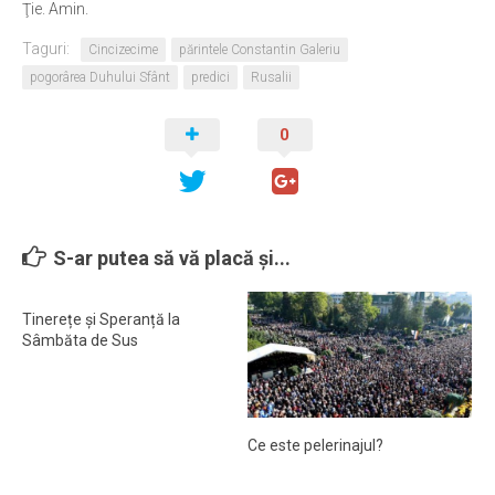
Ţie. Amin.
Taguri:
Cincizecime
părintele Constantin Galeriu
pogorârea Duhului Sfânt
predici
Rusalii
0
S-ar putea să vă placă și...
Tinerețe și Speranță la
Sâmbăta de Sus
Ce este pelerinajul?