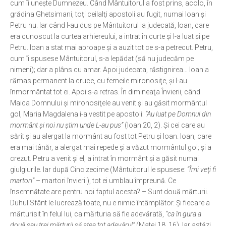
cum îi uneşte Dumnezeu. Când Mântuitorul a fost prins, acolo, în
grădina Ghetsimani, toţi ceilalţi apostoli au fugit, numai Ioan şi
Petru nu. Iar când l-au dus pe Mântuitorul la judecată, Ioan, care
era cunoscut la curtea arhiereului, a intrat în curte şi l-a luat şi pe
Petru. Ioan a stat mai aproape şi a auzit tot ce s-a petrecut. Petru,
cum îi spusese Mântuitorul, s-a lepădat (să nu judecăm pe
nimeni); dar a plâns cu amar. Apoi judecata, răstignirea… Ioan a
rămas permanent la cruce, cu femeile mironosiţe, şi l-au
înmormântat tot ei. Apoi s-a retras. În dimineaţa Învierii, când
Maica Domnului şi mironosiţele au venit şi au găsit mormântul
gol, Maria Magdalena i-a vestit pe apostoli:
“Au luat pe Domnul din
mormânt şi noi nu ştim unde L-au pus”
(Ioan 20, 2). Şi cei care au
sărit şi au alergat la mormânt au fost tot Petru şi Ioan. Ioan, care
era mai tânăr, a alergat mai repede şi a văzut mormântul gol; şi a
crezut. Petru a venit şi el, a intrat în mormânt şi a găsit numai
giulgiurile. Iar după Cincizecime (Mântuitorul le spusese:
“Îmi veţi fi
martori”
– martori învierii), tot ei umblau împreună. Ce
însemnătate are pentru noi faptul acesta? – Sunt două mărturii.
Duhul Sfânt le lucrează toate, nu e nimic întâmplător. Şi fiecare a
mărturisit în felul lui, ca mărturia să fie adevărată,
“ca în gura a
două sau trei mărturii să stea tot adevărul”
(Matei 18, 16). Iar astăzi,