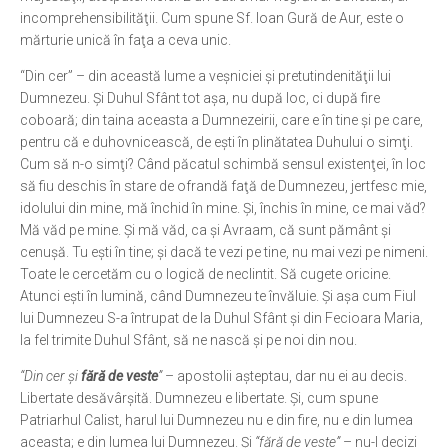
incomprehensibilităţii. Cum spune Sf. Ioan Gură de Aur, este o
mărturie unică în faţa a ceva unic.
“Din cer” – din această lume a veşniciei şi pretutindenităţii lui
Dumnezeu. Şi Duhul Sfânt tot aşa, nu după loc, ci după fire
coboară; din taina aceasta a Dumnezeirii, care e în tine şi pe care,
pentru că e duhovnicească, de eşti în plinătatea Duhului o simţi.
Cum să n-o simţi? Când păcatul schimbă sensul existenţei, în loc
să fiu deschis în stare de ofrandă faţă de Dumnezeu, jertfesc mie,
idolului din mine, mă închid în mine. Şi, închis în mine, ce mai văd?
Mă văd pe mine. Şi mă văd, ca şi Avraam, că sunt pământ şi
cenuşă. Tu eşti în tine; şi dacă te vezi pe tine, nu mai vezi pe nimeni.
Toate le cercetăm cu o logică de neclintit. Să cugete oricine.
Atunci eşti în lumină, când Dumnezeu te învăluie. Şi aşa cum Fiul
lui Dumnezeu S-a întrupat de la Duhul Sfânt şi din Fecioara Maria,
la fel trimite Duhul Sfânt, să ne nască şi pe noi din nou.
“Din cer şi
fără de veste
”
– apostolii aşteptau, dar nu ei au decis.
Libertate desăvârşită. Dumnezeu e libertate. Şi, cum spune
Patriarhul Calist, harul lui Dumnezeu nu e din fire, nu e din lumea
aceasta; e din lumea lui Dumnezeu. Şi
“fără de veste”
– nu-l decizi