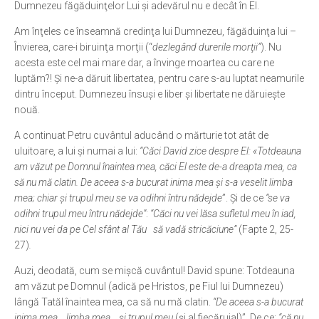
Dumnezeu făgăduinţelor Lui şi adevărul nu e decât în El.
Am înţeles ce înseamnă credinţa lui Dumnezeu, făgăduinţa lui –
Învierea, care-i biruinţa morţii (“
dezlegând durerile morţii”
). Nu
acesta este cel mai mare dar, a învinge moartea cu care ne
luptăm?! Şi ne-a dăruit libertatea, pentru care s-au luptat neamurile
dintru început. Dumnezeu însuşi e liber şi libertate ne dăruieşte
nouă.
A continuat Petru cuvântul aducând o mărturie tot atât de
uluitoare, a lui şi numai a lui:
“Căci David zice despre El: «Totdeauna
am văzut pe Domnul înaintea mea, căci El este de-a dreapta mea, ca
să nu mă clatin. De aceea s-a bucurat inima mea şi s-a veselit limba
mea; chiar şi trupul meu se va odihni întru nădejde
”. Şi de ce
“se va
odihni trupul meu întru nădejde”
:
“Căci nu vei lăsa sufletul meu în iad,
nici nu vei da pe Cel sfânt al Tău să vadă stricăciune”
(Fapte 2, 25-
27)
.
Auzi, deodată, cum se mişcă cuvântul! David spune: Totdeauna
am văzut pe Domnul (adică pe Hristos, pe Fiul lui Dumnezeu)
lângă Tatăl înaintea mea, ca să nu mă clatin.
“De aceea s-a bucurat
inima mea… limba mea… şi trupul meu
(şi al fiecăruia!)”. De ce:
“că nu