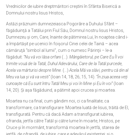
Vrednicilor de iubire dreptmăritori creştini în Sfânta Biserică a
Ortodox în diaspora
Domnului nostru Iisus Hristos,
Evenimente
Astăzi prăznuim dumnezeiasca Pogorâre a Duhului Sfânt –
Biserici și mănăstiri
făgăduinţă a Tatălui prin Fiul Său, Domnul nostru Iisus Hristos,
Dumnezeu şi om, Care, înainte de pătimirea Lui, în noaptea când i-
Viață curată
a împărtăşit pe ucenici în foişorul Cinei celei de Taină – acea
Nevoințe contemporane
cămăruţă “simbol al lumii”, cum o numesc Părinţii – le-a
făgăduit:
“Nu vă voi lăsa orfani
(…).
Mângâietorul, pe Care Eu Îl voi
Familia de azi
trimite vouă de la Tatăl, Duhul Adevărului, Care de la Tatăl purcede,
Casa curată
Acela va mărturisi despre Mine.
(…)
Acela Mă va slăvi, pentru că din al
Meu va lua şi vă va vesti”
(Ioan 14, 18, 26; 15, 14).
“În ziua aceea veţi
Adicții și vindecări
cunoaşte că Eu sunt întru Tatăl Meu şi voi în Mine şi Eu în voi”
(Ioan
Gadgeturi cu două tăișuri
14, 20). Şi aşa făgăduind, a pătimit apoi crucea şi moartea.
Bucătărie biblică
Moartea nu ca final, cum gândim noi, ci ca finalitate; ca
transformare, ca transfigurare. Moartea luată de Iisus, trăită de El,
Interviuri
transfigurată. Pentru că dacă Adam a transfigurat iubirea,
ofranda, jertfa către Tatăl şi către lume în moarte, Hristos, pe
Puncte de Vedere
Cruce şi în mormânt, transformă moartea în jertfă, starea de
jertfă, de ofrandă, de iubire, care e adevărul existenţei; şi o