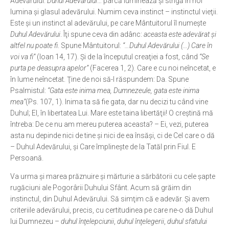
Adevărului.
Duhul Adevărului
… parcă luminează şi strigă în noi
lumina şi glasul adevărului. Numim ceva instinct – instinctul vieţii.
Este şi un instinct al adevărului, pe care Mântuitorul îl numeşte
Duhul Adevărului
. Îţi spune ceva din adânc:
aceasta este adevărat şi
altfel nu poate fi
. Spune Mântuitorul:
“…Duhul Adevărului (…) Care în
voi va fi”
(Ioan 14, 17). Şi de la începutul creaţiei a fost, când
“Se
purta pe deasupra apelor”
(Facerea 1, 2). Care e cu noi neîncetat, e
în lume neîncetat. Ţine de noi să-I răspundem: Da. Spune
Psalmistul:
“Gata este inima mea, Dumnezeule, gata este inima
mea”
(Ps. 107, 1). Inima ta să fie gata, dar nu decizi tu când vine
Duhul; El, în libertatea Lui. Mare este taina libertăţii! O creştină mă
întreba: De ce nu am mereu puterea aceasta? – Ei, vezi, puterea
asta nu depinde nici de tine şi nici de ea însăşi, ci de Cel care o dă
– Duhul Adevărului, şi Care împlineşte de la Tatăl prin Fiul. E
Persoană.
Va urma şi marea prăznuire şi mărturie a sărbătorii cu cele şapte
rugăciuni ale Pogorârii Duhului Sfânt. Acum să grăim din
instinctul, din Duhul Adevărului. Să simţim că e adevăr. Şi avem
criteriile adevărului, precis, cu certitudinea pe care ne-o dă Duhul
lui Dumnezeu –
duhul înţelepciunii
,
duhul înţelegerii
,
duhul sfatului