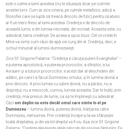
este o culme a lumii acesteia
(nu te situează doar pe culmile
acestei lumi. Cum ar zice cineva,
pe culmile metafizicii
, adică a
filosofiei care se luptă să treacă dincolo de fizic)
pentru că atunci
ar fi un mers firesc al lumii acesteia.
Credinţa e de dincolo de
această lume, e din lumea necreată, din increat. Aceasta este, cu
adevărat, taina credinţei. De aceea a spus Iisus: Cel ce crede în
Mine va simţi cum râuri de apă vie curg din el. Credinţa, deci, e
ochiul minunat al luminii dumnezeieşti.
Zice Sf. Grigorie Palama: “Credinţa e căruţa puterii Evangheliei” –
e puterea apostolică, e puterea proorocilor, a sfinţilor, a lui
Avraam şi a tuturor proorocilor, e acest dar al deschiderii din
adânc, pe care l-a făcut Dumnezeu omului, şi în lumina divină a
privi dincolo. A privi lumea cu iubire divină; nu a părăsi, nu a
dispreţui, nu a nesocoti, cumva, lumea aceasta. Dar te înalţi, prin
credinţă, mai presus de lume, ca să te împlineşti cu adevărat.
Căci
om deplin nu este decât omul care simte în el pe
Dumnezeu
– lumina divină, puterea divină, înălţarea către
Dumnezeu, nemurirea. Prin credinţă începe şi la ea sfârşeşte
toată dreptatea, şi din ea
tot dreptul va fi viu
. Aşa zice Sf. Grigorie
Palama:
“Credinţa depăşeşte ideile născute din privirea făpturilor. Ea