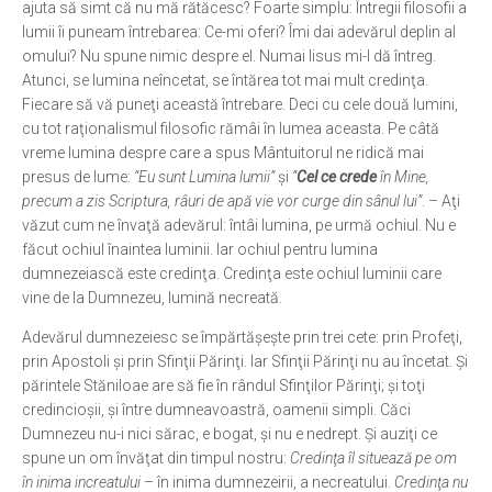
ajuta să simt că nu mă rătăcesc? Foarte simplu: Întregii filosofii a
lumii îi puneam întrebarea: Ce-mi oferi? Îmi dai adevărul deplin al
omului? Nu spune nimic despre el. Numai Iisus mi-l dă întreg.
Atunci, se lumina neîncetat, se întărea tot mai mult credinţa.
Fiecare să vă puneţi această întrebare. Deci cu cele două lumini,
cu tot raţionalismul filosofic rămâi în lumea aceasta. Pe câtă
vreme lumina despre care a spus Mântuitorul ne ridică mai
presus de lume:
“Eu sunt Lumina lumii”
şi
“
Cel ce crede
în Mine,
precum a zis Scriptura, râuri de apă vie vor curge din sânul lui”
. – Aţi
văzut cum ne învaţă adevărul: întâi lumina, pe urmă ochiul. Nu e
făcut ochiul înaintea luminii. Iar ochiul pentru lumina
dumnezeiască este credinţa. Credinţa este ochiul luminii care
vine de la Dumnezeu, lumină necreată.
Adevărul dumnezeiesc se împărtăşeşte prin trei cete: prin Profeţi,
prin Apostoli şi prin Sfinţii Părinţi. Iar Sfinţii Părinţi nu au încetat. Şi
părintele Stăniloae are să fie în rândul Sfinţilor Părinţi; şi toţi
credincioşii, şi între dumneavoastră, oamenii simpli. Căci
Dumnezeu nu-i nici sărac, e bogat, şi nu e nedrept. Şi auziţi ce
spune un om învăţat din timpul nostru:
Credinţa îl situează pe om
în inima increatului
– în inima dumnezeirii, a necreatului.
Credinţa nu