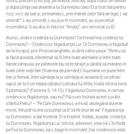
vostru, precum şi voi ştiţi, pe Acesta, fiind dat, după sfatul cel rânduit
şi după ştiinţa cea dinainte a lui Dumnezeu
(deci El a fost dat pentru
noi)
, voi L-aţi luat şi, pirondindu-L, prin mâinile celor fără de lege, L-aţi
omorât.”
. L-au omorât, L-au pus în mormânt, au şi pecetluit
mormântul. S-au dus în felul lor “liniştiţi”: am terminat cu El.
Atunci, unde e credinţa lui Dumnezeu? Ce înseamnă credinţa lui
Dumnezeu? – Credincios făgăduinţei Lui. Or Dumnezeu a făgăduit
de la început, prin Protoevanghelie, zicând către şarpe:
“Pentru că
ai făcut aceasta, blestemat să fii între toate animalele şi între toate
fiarele câmpului; pe pântecele tău să te târăşti şi ţărână să mănânci în
toate zilele vieţii tale
(foamea de pământ)
! Duşmănie voi pune între
tine şi femeie, între sămânţa ta şi sămânţa ei; aceasta îţi va zdrobi
capul, iar tu îi vei înţepa călcâiul
(călcâiul lui Ahile, toată istoria lumii
îl păstează)
”
(Facerea 3, 14-15). Făgăduise Dumnezeu. A rămas
credincios făgăduinţei, sau nu? Păi cum încheie acest cuvânt
sfântul Petru? – “
Pe Care Dumnezeu L-a înviat, dezlegând durerile
morţii, întrucât nu era cu putinţă ca El să fie ţinut de ea”
. Făgăduinţa
lui Dumnezeu: a dat învierea. El a împlinit. Vedeţi, aşadar, credinţa
lui Dumnezeu, făgăduinţa Lui. Istoria, adeseori, vrea să-L închidă
pe Fiul lui Dumnezeu, să-L bage în mormânt. Dar credincios este