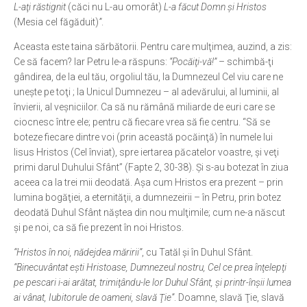
L-aţi răstignit
(căci nu L-au omorât)
L-a făcut Domn şi Hristos
(Mesia cel făgăduit)
”
.
Aceasta este taina sărbătorii. Pentru care mulţimea, auzind, a zis:
Ce să facem? Iar Petru le-a răspuns:
“Pocăiţi-vă!”
– schimbă-ţi
gândirea, de la eul tău, orgoliul tău, la Dumnezeul Cel viu care ne
uneşte pe toţi ; la Unicul Dumnezeu – al adevărului, al luminii, al
învierii, al veşniciilor. Ca să nu rămână miliarde de euri care se
ciocnesc între ele; pentru că fiecare vrea să fie centru. “Să se
boteze fiecare dintre voi (prin această pocăinţă) în numele lui
Iisus Hristos (Cel înviat), spre iertarea păcatelor voastre, şi veţi
primi darul Duhului Sfânt” (Fapte 2, 30-38). Şi s-au botezat în ziua
aceea ca la trei mii deodată. Aşa cum Hristos era prezent – prin
lumina bogăţiei, a eternităţii, a dumnezeirii – în Petru, prin botez
deodată Duhul Sfânt năştea din nou mulţimile; cum ne-a născut
şi pe noi, ca să fie prezent în noi Hristos.
“Hristos în noi, nădejdea măririi”
, cu Tatăl şi în Duhul Sfânt.
“Binecuvântat eşti Hristoase, Dumnezeul nostru, Cel ce prea înţelepţi
pe pescari i-ai arătat, trimiţându-le lor Duhul Sfânt, şi printr-înşii lumea
ai vânat, Iubitorule de oameni, slavă Ţie”
. Doamne, slavă Ţie, slavă