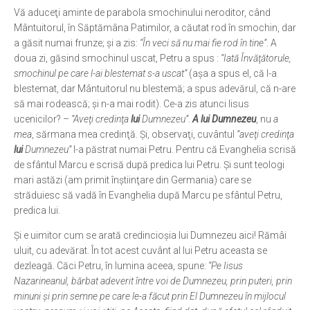
Vă aduceţi aminte de parabola smochinului neroditor, când
Mântuitorul, în Săptămâna Patimilor, a căutat rod în smochin, dar
a găsit numai frunze; şi a zis:
“În veci să nu mai fie rod în tine”
. A
doua zi, găsind smochinul uscat, Petru a spus :
“Iată Învăţătorule,
smochinul pe care l-ai blestemat s-a uscat”
(aşa a spus el, că l-a
blestemat, dar Mântuitorul nu blestemă; a spus adevărul, că n-are
să mai rodească; şi n-a mai rodit). Ce-a zis atunci Iisus
ucenicilor? –
“Aveţi credinţa
lui
Dumnezeu”
.
A lui Dumnezeu
, nu
a
mea
, sărmana mea credinţă. Şi, observaţi, cuvântul
“aveţi credinţa
lui
Dumnezeu”
l-a păstrat numai Petru. Pentru că Evanghelia scrisă
de sfântul Marcu e scrisă după predica lui Petru. Şi sunt teologi
mari astăzi (am primit înştiinţare din Germania) care se
străduiesc să vadă în Evanghelia după Marcu pe sfântul Petru,
predica lui.
Şi e uimitor cum se arată credincioşia lui Dumnezeu aici! Rămâi
uluit, cu adevărat. În tot acest cuvânt al lui Petru aceasta se
dezleagă. Căci Petru, în lumina aceea, spune:
“Pe Iisus
Nazarineanul, bărbat adeverit între voi de Dumnezeu, prin puteri, prin
minuni şi prin semne pe care le-a făcut prin El Dumnezeu în mijlocul