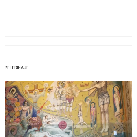
Rugăciunile Sfintei Treimi
Rugăciunea Sfântului Efrem Sirul
Rugăciune pentru luminarea minții copiilor
Rugăciuni de lăsare în voia Domnului
Rugăciuni de mulțumire
Rugăciuni către Sfânta Cuvioasă Parascheva
PELERINAJE