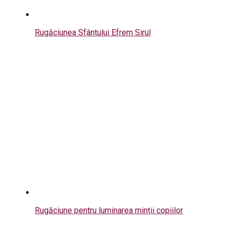
Rugăciunea Sfântului Efrem Sirul
Rugăciune pentru luminarea minții copiilor