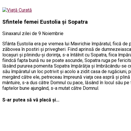
Sfintele femei Eustolia și Sopatra
Sinaxarul zilei de 9 Noiembrie
Sfânta Eustolia era pe vremea lui Mavrichie împăratul, fiică de p
zăbovea în postiri şi privegheri. Fiind aprinsă de dumnezeiasca
locaşuri şi plinindu-şi dorinţa, s-a întâlnit cu Sopatra, fiica î
fiindcă fapta bună nu se poate ascunde, Sopatra ruga pe fericita
lăsând pururea pomenita Sopatra împărăţia şi îmbrăcându-se cu s
său împăratul un loc potrivit şi acolo a zidit casa de rugăciuni
mergând către ele, petreceau împreună viaţa cea aspră şi plină d
mântuire, s-a dus către Domnul cu pace, lăsând în locul său pe 
faptelor bune ajungând, s-a mutat către Domnul.
S-ar putea să vă placă și...