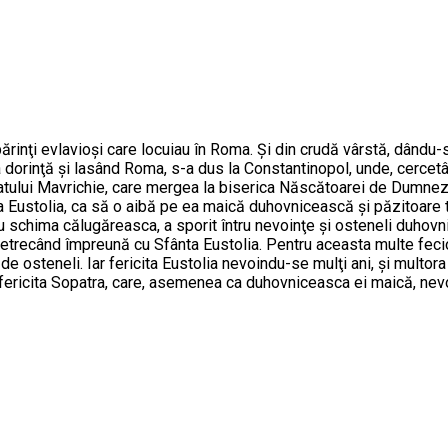
ărinţi evlavioşi care locuiau în Roma. Şi din crudă vârstă, dându-
 dorinţă şi lasând Roma, s-a dus la Constantinopol, unde, cercet
mpăratului Mavrichie, care mergea la biserica Născătoarei de Dumne
 Eustolia, ca să o aibă pe ea maică duhovnicească şi păzitoare tru
chima călugăreasca, a sporit întru nevoinţe şi osteneli duhovnice
, petrecând împreună cu Sfânta Eustolia. Pentru aceasta multe fec
e osteneli. Iar fericita Eustolia nevoindu-se mulţi ani, şi multor
fericita Sopatra, care, asemenea ca duhovniceasca ei maică, nevo