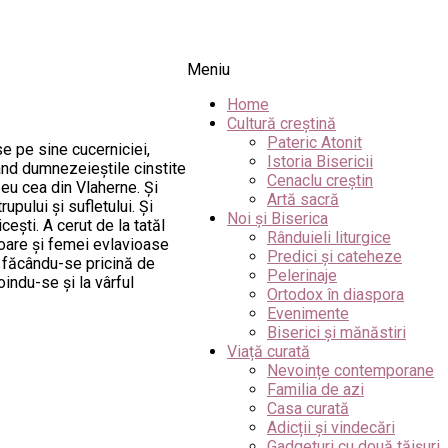
Meniu
Home
Cultură creștină
Pateric Atonit
se pe sine cucerniciei,
Istoria Bisericii
ând dumnezeieştile cinstite
Cenaclu creștin
zeu cea din Vlaherne. Şi
Artă sacră
pului şi sufletului. Şi
Noi și Biserica
şti. A cerut de la tatăl
Rânduieli liturgice
ioare şi femei evlavioase
Predici și cateheze
a făcându-se pricină de
Pelerinaje
indu-se şi la vârful
Ortodox în diaspora
Evenimente
Biserici și mănăstiri
Viață curată
Nevoințe contemporane
Familia de azi
Casa curată
Adicții și vindecări
Gadgeturi cu două tăișuri