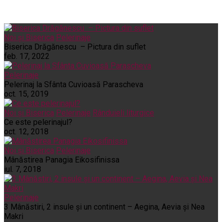
Noi și Biserica
Pelerinaje
Biserica Drăgănescu – Pictura din suflet
feb. 17, 2022
Pelerinaje
Pelerinaj la Sfânta Cuvioasă Parascheva
oct. 15, 2019
Noi și Biserica
Pelerinaje
Rânduieli liturgice
Ce este pelerinajul?
oct. 12, 2018
Noi și Biserica
Pelerinaje
Mânăstirea Panagia Eikosifinissa
iul. 7, 2018
Pelerinaje
3 Mânăstiri, 2 insule și un continent – Aegina, Aevia și Nea
Makri