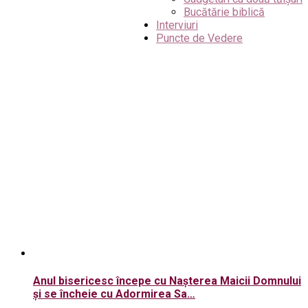
Bucătărie biblică
Interviuri
Puncte de Vedere
Anul bisericesc începe cu Nașterea Maicii Domnului
și se încheie cu Adormirea Sa…