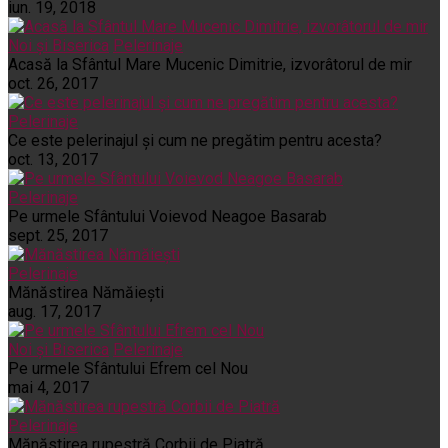
iun. 19, 2018
Noi și Biserica
Pelerinaje
Acasă la Sfântul Mare Mucenic Dimitrie, izvorâtorul de mir
oct. 26, 2017
Pelerinaje
Ce este pelerinajul şi cum ne pregătim pentru acesta?
oct. 13, 2017
Pelerinaje
Pe urmele Sfântului Voievod Neagoe Basarab
sept. 25, 2017
Pelerinaje
Mănăstirea Nămăiești
aug. 17, 2017
Noi și Biserica
Pelerinaje
Pe urmele Sfântului Efrem cel Nou
mai 4, 2017
Pelerinaje
Mănăstirea rupestră Corbii de Piatră