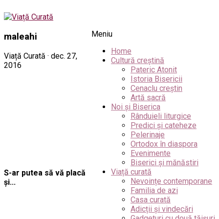
Meniu
maleahi
Home
Viață Curată · dec. 27,
Cultură creștină
2016
Pateric Atonit
Istoria Bisericii
Cenaclu creștin
Artă sacră
Noi și Biserica
Rânduieli liturgice
Predici și cateheze
Pelerinaje
Ortodox în diaspora
Evenimente
Biserici și mănăstiri
Viață curată
S-ar putea să vă placă
Nevoințe contemporane
și...
Familia de azi
Casa curată
Adicții și vindecări
Gadgeturi cu două tăișuri