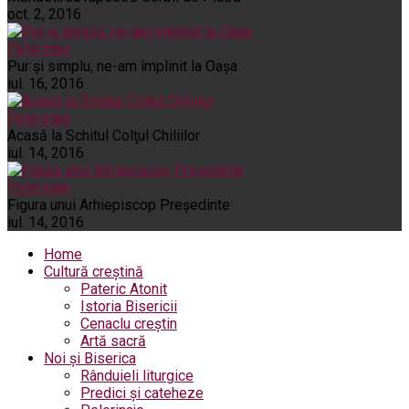
oct. 2, 2016
Pelerinaje
Pur şi simplu, ne-am împlinit la Oaşa
iul. 16, 2016
Pelerinaje
Acasă la Schitul Colţul Chiliilor
iul. 14, 2016
Pelerinaje
Figura unui Arhiepiscop Preşedinte
iul. 14, 2016
Home
Cultură creștină
Pateric Atonit
Istoria Bisericii
Cenaclu creștin
Artă sacră
Noi și Biserica
Rânduieli liturgice
Predici și cateheze