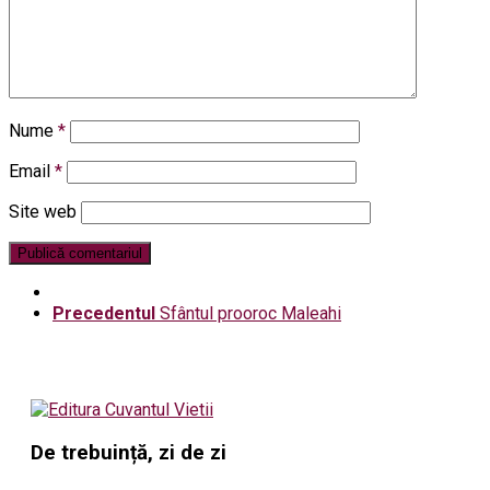
Nume
*
Email
*
Site web
Precedentul
Sfântul prooroc Maleahi
De trebuință, zi de zi