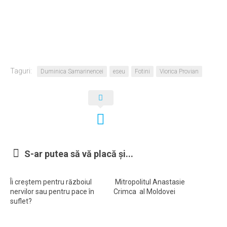
Taguri:
Duminica Samarinencei
eseu
Fotini
Viorica Provian
S-ar putea să vă placă și...
Îi creștem pentru războiul
Mitropolitul Anastasie
nervilor sau pentru pace în
Crimca al Moldovei
suflet?