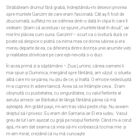
Străbăteam drumul fără grabă, îndreptându-mi deseori privirea
spre muntele Garizim de care eram fascinată. Cât aș fi fost de
zbuciumată, sufletul mi se odihnea dintr-o dată în clipa în care îl
vedeam. Știam că acestuia i se spune „muntele tăiat în două”, iar
mie îmi plăcea cum suna: Garizim! – scurt ca o lovitură dură ce
poate să despice o piatră ca inima mea ce dorea iubirea și era
mereu departe de ea, ca diferența dintre dorința unei anumite vieți
și realitatea strivitoare pe care ești nevoită s-o duci.
În acea primă zi a săptămânii – Ziua Luminii, căreia oamenii îi
mai spun și Duminica, mergând spre fântână, am văzut o silueta
albă care mi se părea, nu știu de ce, și înaltă. O emoție nedeslușită
m-a cuprins în adiere tainică. Avea să se întâmple ceva… Eram
obișnuită cu pustietatea, cu singurătatea, cu valul fierbinte al
aerului amiezii iar Bărbatul de lângă fântână părea că mă
așteaptă. Am grăbit pașii, mi-am tras vălul peste chip. Nu aveam
dreptul să-l privesc. Eu eram din Samaria iar El era iudeu. Vasul
greu de lut l-am așezat cu grijă pe nisipul fierbinte. Când mi-a cerut
apă, mi-am dat seama că vrea să-mi vorbească tocmai mie și
m-am mirat, crezând că nu mă cunoaște.