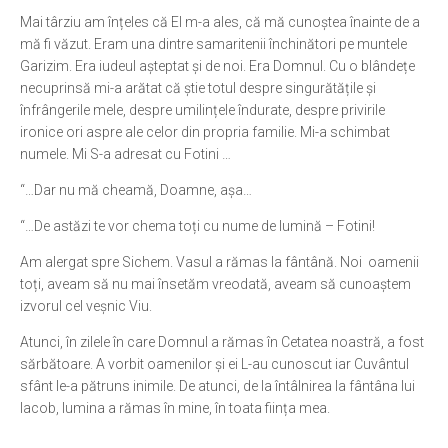
Mai târziu am înțeles că El m-a ales, că mă cunoștea înainte de a
mă fi văzut. Eram una dintre samaritenii închinători pe muntele
Garizim. Era iudeul așteptat și de noi. Era Domnul. Cu o blândețe
necuprinsă mi-a arătat că știe totul despre singurătățile și
înfrângerile mele, despre umilințele îndurate, despre privirile
ironice ori aspre ale celor din propria familie. Mi-a schimbat
numele. Mi S-a adresat cu Fotini …
“…Dar nu mă cheamă, Doamne, așa…
“…De astăzi te vor chema toți cu nume de lumină – Fotini!
Am alergat spre Sichem. Vasul a rămas la fântână. Noi oamenii
toți, aveam să nu mai însetăm vreodată, aveam să cunoaștem
izvorul cel veșnic Viu.
Atunci, în zilele în care Domnul a rămas în Cetatea noastră, a fost
sărbătoare. A vorbit oamenilor și ei L-au cunoscut iar Cuvântul
sfânt le-a pătruns inimile. De atunci, de la întâlnirea la fântâna lui
Iacob, lumina a rămas în mine, în toata ființa mea.