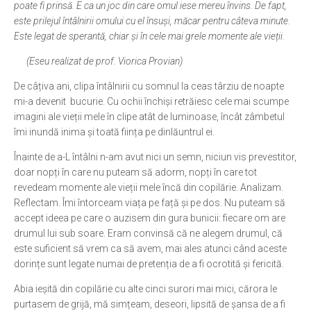
poate fi prinsă. E ca un joc din care omul iese mereu învins. De fapt,
este prilejul întâlnirii omului cu el însuși, măcar pentru câteva minute.
Ortodox în diaspora
Este legat de sperantă, chiar și în cele mai grele momente ale vieții.
Evenimente
(Eseu realizat de prof. Viorica Provian)
Biserici și mănăstiri
De câțiva ani, clipa întâlnirii cu somnul la ceas târziu de noapte
Viață curată
mi-a devenit bucurie. Cu ochii închiși retrăiesc cele mai scumpe
imagini ale vieții mele în clipe atât de luminoase, încât zâmbetul
Nevoințe contemporane
îmi inundă inima și toată ființa pe dinlăuntrul ei.
Familia de azi
Înainte de a-L întâlni n-am avut nici un semn, niciun vis prevestitor,
Casa curată
doar nopți în care nu puteam să adorm, nopți în care tot
Adicții și vindecări
revedeam momente ale vieții mele încă din copilărie. Analizam.
Reflectam. Îmi întorceam viața pe față și pe dos. Nu puteam să
Gadgeturi cu două tăișuri
accept ideea pe care o auzisem din gura bunicii: fiecare om are
Bucătărie biblică
drumul lui sub soare. Eram convinsă că ne alegem drumul, că
este suficient să vrem ca să avem, mai ales atunci când aceste
Interviuri
dorințe sunt legate numai de pretenția de a fi ocrotită și fericită.
Puncte de Vedere
Abia ieșită din copilărie cu alte cinci surori mai mici, cărora le
purtasem de grijă, mă simțeam, deseori, lipsită de șansa de a fi