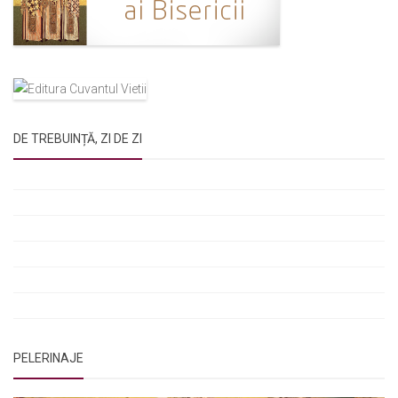
DE TREBUINȚĂ, ZI DE ZI
Rugăciunile Sfintei Treimi
Rugăciunea Sfântului Efrem Sirul
Rugăciune pentru luminarea minții copiilor
Rugăciuni de lăsare în voia Domnului
Rugăciuni de mulțumire
Rugăciuni către Sfânta Cuvioasă Parascheva
PELERINAJE