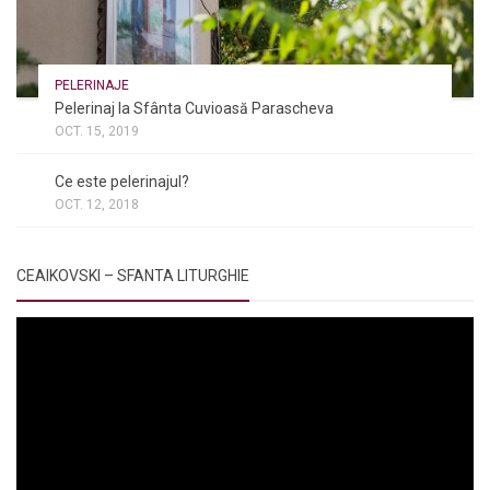
PELERINAJE
Pelerinaj la Sfânta Cuvioasă Parascheva
OCT. 15, 2019
NOI ȘI BISERICA
/
PELERINAJE
/
RÂNDUIELI LITURGICE
Ce este pelerinajul?
OCT. 12, 2018
CEAIKOVSKI – SFANTA LITURGHIE