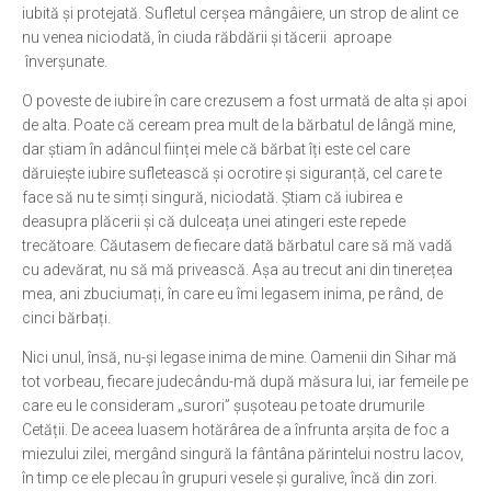
iubită și protejată. Sufletul cerșea mângâiere, un strop de alint ce
nu venea niciodată, în ciuda răbdării și tăcerii aproape
înverșunate.
O poveste de iubire în care crezusem a fost urmată de alta și apoi
de alta. Poate că ceream prea mult de la bărbatul de lângă mine,
dar știam în adâncul ființei mele că bărbat îți este cel care
dăruiește iubire sufletească și ocrotire și siguranță, cel care te
face să nu te simți singură, niciodată. Știam că iubirea e
deasupra plăcerii și că dulceața unei atingeri este repede
trecătoare. Căutasem de fiecare dată bărbatul care să mă vadă
cu adevărat, nu să mă privească. Așa au trecut ani din tinerețea
mea, ani zbuciumați, în care eu îmi legasem inima, pe rând, de
cinci bărbați.
Nici unul, însă, nu-și legase inima de mine. Oamenii din Sihar mă
tot vorbeau, fiecare judecându-mă după măsura lui, iar femeile pe
care eu le consideram „surori” șușoteau pe toate drumurile
Cetății. De aceea luasem hotărârea de a înfrunta arșita de foc a
miezului zilei, mergând singură la fântâna părintelui nostru Iacov,
în timp ce ele plecau în grupuri vesele și guralive, încă din zori.