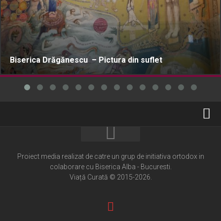
Biserica Drăgănescu – Pictura din suflet
Home
Cultură creștină
Proiect media realizat de catre un grup de initiativa ortodox in
colaborare cu Biserica Alba - Bucuresti.
Pateric Atonit
Viață Curată © 2015-2026.
Istoria Bisericii
Cenaclu creștin
Artă sacră