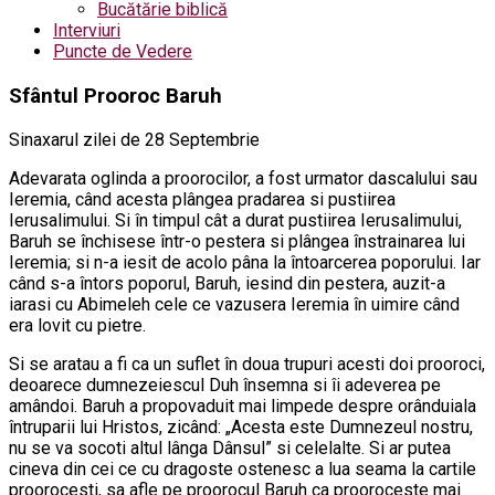
Bucătărie biblică
Interviuri
Puncte de Vedere
Sfântul Prooroc Baruh
Sinaxarul zilei de 28 Septembrie
Adevarata oglinda a proorocilor, a fost urmator dascalului sau
Ieremia, când acesta plângea pradarea si pustiirea
Ierusalimului. Si în timpul cât a durat pustiirea Ierusalimului,
Baruh se închisese într-o pestera si plângea înstrainarea lui
Ieremia; si n-a iesit de acolo pâna la întoarcerea poporului. Iar
când s-a întors poporul, Baruh, iesind din pestera, auzit-a
iarasi cu Abimeleh cele ce vazusera Ieremia în uimire când
era lovit cu pietre.
Si se aratau a fi ca un suflet în doua trupuri acesti doi prooroci,
deoarece dumnezeiescul Duh însemna si îi adeverea pe
amândoi. Baruh a propovaduit mai limpede despre orânduiala
întruparii lui Hristos, zicând: „Acesta este Dumnezeul nostru,
nu se va socoti altul lânga Dânsul” si celelalte. Si ar putea
cineva din cei ce cu dragoste ostenesc a lua seama la cartile
proorocesti, sa afle pe proorocul Baruh ca prooroceste mai