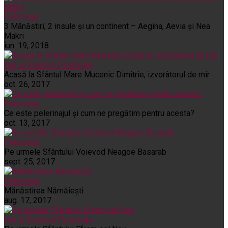
Pelerinaje
3 Mânăstiri, 2 insule și un continent – Aegina, Aevia și Nea
Makri
iun. 19, 2018
Noi și Biserica
Pelerinaje
Acasă la Sfântul Mare Mucenic Dimitrie, izvorâtorul de mir
oct. 26, 2017
Pelerinaje
Ce este pelerinajul şi cum ne pregătim pentru acesta?
oct. 13, 2017
Pelerinaje
Pe urmele Sfântului Voievod Neagoe Basarab
sept. 25, 2017
Pelerinaje
Mănăstirea Nămăiești
aug. 17, 2017
Noi și Biserica
Pelerinaje