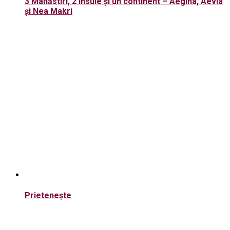
3 Mânăstiri, 2 insule și un continent – Aegina, Aevia
și Nea Makri
Prieteneşte