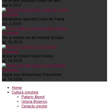
Pe urmele Sfântului Efrem cel Nou
mai 4, 2017
Pelerinaje
Mănăstirea rupestră Corbii de Piatră
oct. 2, 2016
Pelerinaje
Pur şi simplu, ne-am împlinit la Oaşa
iul. 16, 2016
Pelerinaje
Acasă la Schitul Colţul Chiliilor
iul. 14, 2016
Pelerinaje
Figura unui Arhiepiscop Preşedinte
iul. 14, 2016
Home
Cultură creștină
Pateric Atonit
Istoria Bisericii
Cenaclu creștin