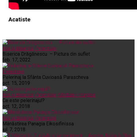
Acatiste
Noi și Biserica
Pelerinaje
Biserica Drăgănescu – Pictura din suflet
feb. 17, 2022
Pelerinaje
Pelerinaj la Sfânta Cuvioasă Parascheva
oct. 15, 2019
Noi și Biserica
Pelerinaje
Rânduieli liturgice
Ce este pelerinajul?
oct. 12, 2018
Noi și Biserica
Pelerinaje
Mânăstirea Panagia Eikosifinissa
iul. 7, 2018