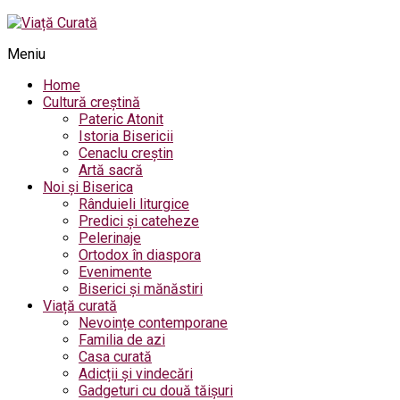
Meniu
Home
Cultură creștină
Pateric Atonit
Istoria Bisericii
Cenaclu creștin
Artă sacră
Noi și Biserica
Rânduieli liturgice
Predici și cateheze
Pelerinaje
Ortodox în diaspora
Evenimente
Biserici și mănăstiri
Viață curată
Nevoințe contemporane
Familia de azi
Casa curată
Adicții și vindecări
Gadgeturi cu două tăișuri