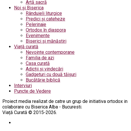
Artă sacră
Noi și Biserica
Rânduieli liturgice
Predici și cateheze
Pelerinaje
Ortodox în diaspora
Evenimente
Biserici și mănăstiri
Viață curată
Nevoințe contemporane
Familia de azi
Casa curată
Adicții și vindecări
Gadgeturi cu două tăișuri
Bucătărie biblică
Interviuri
Puncte de Vedere
Proiect media realizat de catre un grup de initiativa ortodox in
colaborare cu Biserica Alba - Bucuresti.
Viață Curată © 2015-2026.