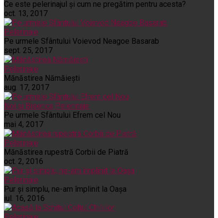
Ce este pelerinajul şi cum ne pregătim pentru acesta?
oct. 13, 2017
Pelerinaje
Pe urmele Sfântului Voievod Neagoe Basarab
sept. 25, 2017
Pelerinaje
Mănăstirea Nămăiești
aug. 17, 2017
Noi și Biserica
Pelerinaje
Pe urmele Sfântului Efrem cel Nou
mai 4, 2017
Pelerinaje
Mănăstirea rupestră Corbii de Piatră
oct. 2, 2016
Pelerinaje
Pur şi simplu, ne-am împlinit la Oaşa
iul. 16, 2016
Pelerinaje