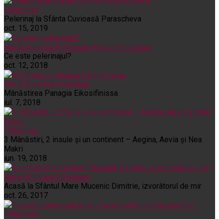
Pelerinaje
Pelerinaj la Sfânta Cuvioasă Parascheva
oct. 15, 2019
Noi și Biserica
Pelerinaje
Rânduieli liturgice
Ce este pelerinajul?
oct. 12, 2018
Noi și Biserica
Pelerinaje
Mânăstirea Panagia Eikosifinissa
iul. 7, 2018
Pelerinaje
3 Mânăstiri, 2 insule și un continent – Aegina, Aevia și Nea
Makri
iun. 19, 2018
Noi și Biserica
Pelerinaje
Acasă la Sfântul Mare Mucenic Dimitrie, izvorâtorul de mir
oct. 26, 2017
Pelerinaje