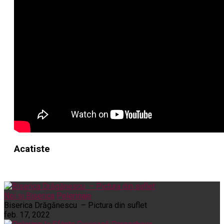
Acatiste
Noi și Biserica
Pelerinaje
Biserica Drăgănescu – Pictura din suflet
feb. 17, 2022