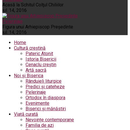
Acasă la Schitul Colţul Chiliilor
iul. 14, 2016
Pelerinaje
Figura unui Arhiepiscop Preşedinte
iul. 14, 2016
Home
Cultură creștină
Pateric Atonit
Istoria Bisericii
Cenaclu creștin
Artă sacră
Noi și Biserica
Rânduieli liturgice
Predici și cateheze
Pelerinaje
Ortodox în diaspora
Evenimente
Biserici și mănăstiri
Viață curată
Nevoințe contemporane
Familia de azi