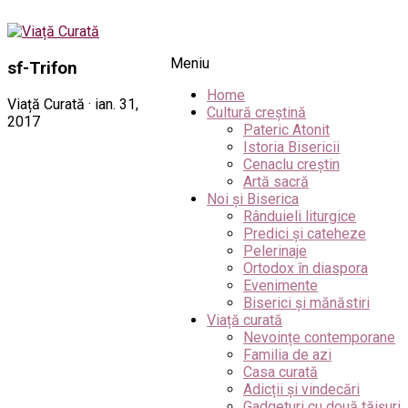
Meniu
sf-Trifon
Home
Viață Curată · ian. 31,
Cultură creștină
2017
Pateric Atonit
Istoria Bisericii
Cenaclu creștin
Artă sacră
Noi și Biserica
Rânduieli liturgice
Predici și cateheze
Pelerinaje
Ortodox în diaspora
Evenimente
Biserici și mănăstiri
Viață curată
Nevoințe contemporane
Familia de azi
Casa curată
Adicții și vindecări
Gadgeturi cu două tăișuri