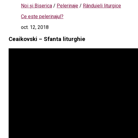
Noi și Biserica
/
Pelerinaje
/
Rânduieli liturgice
Ce este pelerinajul?
oct. 12, 2018
Ceaikovski – Sfanta liturghie