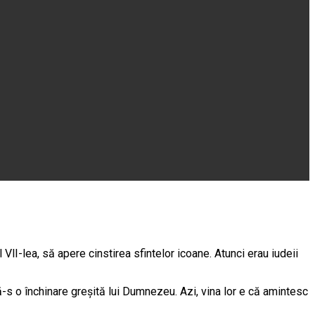
l VlI-lea, să apere cinstirea sfintelor icoane. Atunci erau iudeii
 că-s o închinare greșită lui Dumnezeu. Azi, vina lor e că amintesc