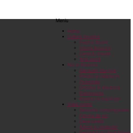
Meniu
Home
Cultură creștină
Pateric Atonit
Istoria Bisericii
Cenaclu creștin
Artă sacră
Noi și Biserica
Rânduieli liturgice
Predici și cateheze
Pelerinaje
Ortodox în diaspora
Evenimente
Biserici și mănăstiri
Viață curată
Nevoințe contemporane
Familia de azi
Casa curată
Adicții și vindecări
Gadgeturi cu două tăișuri