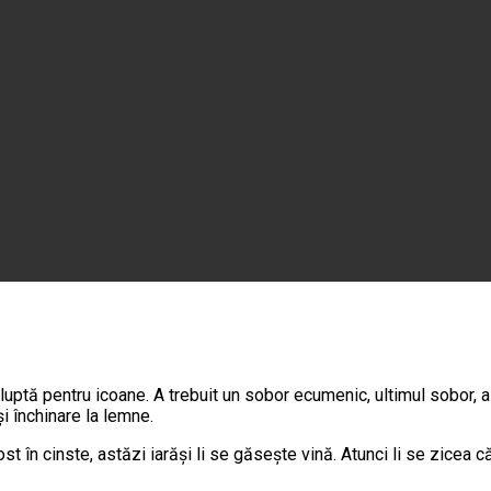
re luptă pentru icoane. A trebuit un sobor ecumenic, ultimul sobor, a
i închinare la lemne.
ost în cinste, astăzi iarăși li se găseşte vină. Atunci li se zicea