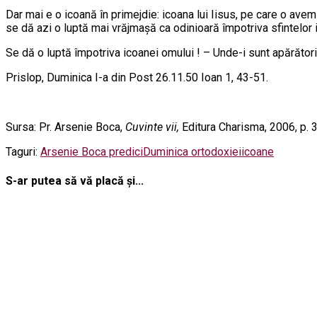
Dar mai e o icoană în primejdie: icoana lui Iisus, pe care o avem 
se dă azi o luptă mai vrăjmașă ca odinioară împotriva sfintelor 
Se dă o luptă împotriva icoanei omului ! – Unde-i sunt apărători
Prislop, Duminica I-a din Post 26.11.50 Ioan 1, 43-51.
Sursa: Pr. Arsenie Boca,
Cuvinte vii,
Editura Charisma, 2006, p. 
Taguri:
Arsenie Boca predici
Duminica ortodoxiei
icoane
S-ar putea să vă placă și...