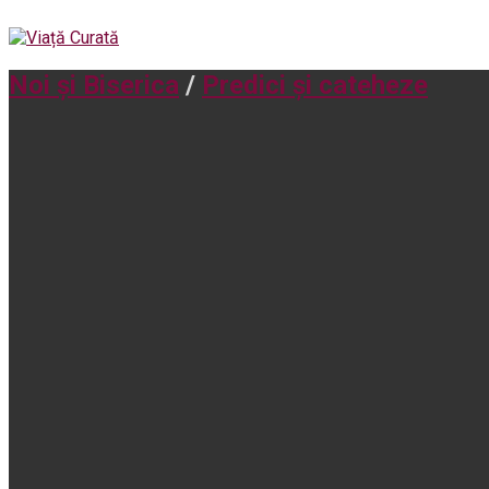
Noi și Biserica
/
Predici și cateheze