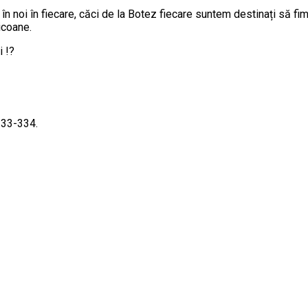
în noi în fiecare, căci de la Botez fiecare suntem destinați să fim 
icoane.
i !?
333-334.