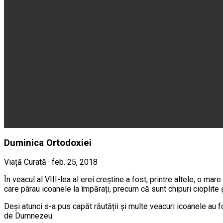
Duminica Ortodoxiei
Viață Curată · feb. 25, 2018
În veacul al VIII-lea al erei creștine a fost, printre altele, o ma
care pârau icoanele la împărați, precum că sunt chipuri cioplite ș
Deși atunci s-a pus capăt răutății şi multe veacuri icoanele au f
de Dumnezeu.