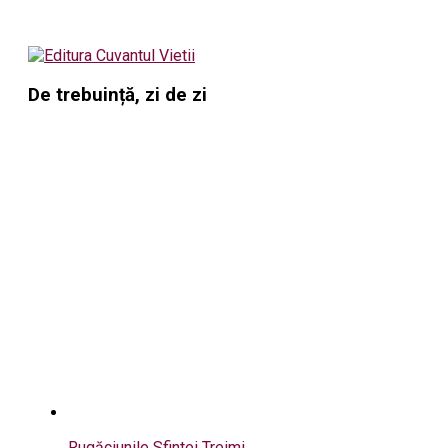
De trebuință, zi de zi
Rugăciunile Sfintei Treimi