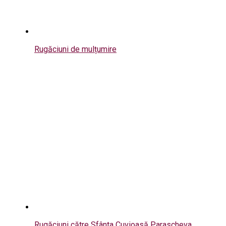
Rugăciuni de mulțumire
Rugăciuni către Sfânta Cuvioasă Parascheva