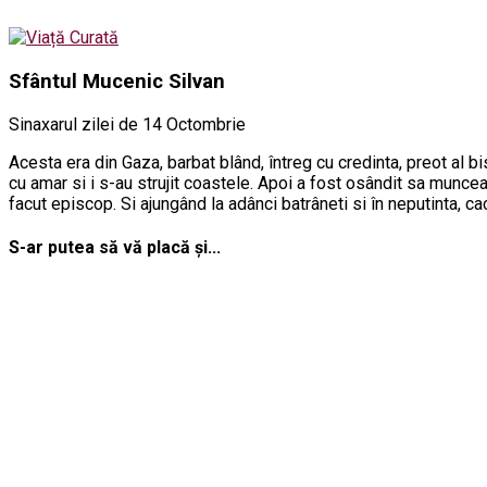
Sfântul Mucenic Silvan
Sinaxarul zilei de 14 Octombrie
Acesta era din Gaza, barbat blând, întreg cu credinta, preot al bi
cu amar si i s-au strujit coastele. Apoi a fost osândit sa muncea
facut episcop. Si ajungând la adânci batrâneti si în neputinta, caci
S-ar putea să vă placă și...