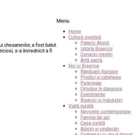
Meniu
Home
Cultură creștină
Pateric Atonit
ui chesarenilor, a fost batut
Istoria Bisericii
iosi, s-a învrednicit a fi
Cenaclu creștin
Artă sacră
Noi și Biserica
Rânduieli liturgice
Predici și cateheze
Pelerinaje
Ortodox în diaspora
Evenimente
Biserici și mănăstiri
Viață curată
Nevoințe contemporane
Familia de azi
Casa curată
Adicții și vindecări
Gadgeturi cu două tăișuri