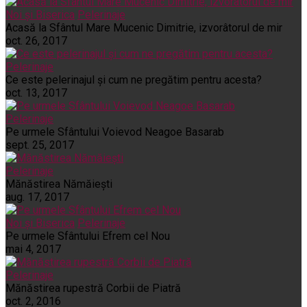
Noi și Biserica
Pelerinaje
Acasă la Sfântul Mare Mucenic Dimitrie, izvorâtorul de mir
oct. 26, 2017
Pelerinaje
Ce este pelerinajul şi cum ne pregătim pentru acesta?
oct. 13, 2017
Pelerinaje
Pe urmele Sfântului Voievod Neagoe Basarab
sept. 25, 2017
Pelerinaje
Mănăstirea Nămăiești
aug. 17, 2017
Noi și Biserica
Pelerinaje
Pe urmele Sfântului Efrem cel Nou
mai 4, 2017
Pelerinaje
Mănăstirea rupestră Corbii de Piatră
oct. 2, 2016