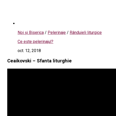
Noi și Biserica
/
Pelerinaje
/
Rânduieli liturgice
Ce este pelerinajul?
oct. 12, 2018
Ceaikovski – Sfanta liturghie