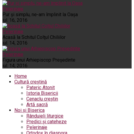
Pelerinaje
Pur şi simplu, ne-am împlinit la Oaşa
iul. 16, 2016
Pelerinaje
Acasă la Schitul Colţul Chiliilor
iul. 14, 2016
Pelerinaje
Figura unui Arhiepiscop Preşedinte
iul. 14, 2016
Home
Cultură creștină
Pateric Atonit
Istoria Bisericii
Cenaclu creștin
Artă sacră
Noi și Biserica
Rânduieli liturgice
Predici și cateheze
Pelerinaje
Ortodox în diaspora