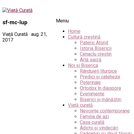
Meniu
sf-mc-lup
Home
Viață Curată · aug. 21,
Cultură creștină
2017
Pateric Atonit
Istoria Bisericii
Cenaclu creștin
Artă sacră
Noi și Biserica
Rânduieli liturgice
Predici și cateheze
Pelerinaje
Ortodox în diaspora
Evenimente
Biserici și mănăstiri
Viață curată
Nevoințe contemporane
Familia de azi
Casa curată
Adicții și vindecări
Gadgeturi cu două tăișuri