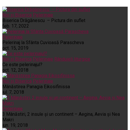
Noi și Biserica
Pelerinaje
Biserica Drăgănescu – Pictura din suflet
feb. 17, 2022
Pelerinaje
Pelerinaj la Sfânta Cuvioasă Parascheva
oct. 15, 2019
Noi și Biserica
Pelerinaje
Rânduieli liturgice
Ce este pelerinajul?
oct. 12, 2018
Noi și Biserica
Pelerinaje
Mânăstirea Panagia Eikosifinissa
iul. 7, 2018
Pelerinaje
3 Mânăstiri, 2 insule și un continent – Aegina, Aevia și Nea
Makri
iun. 19, 2018