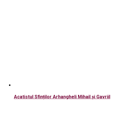
Acatistul Sfinților Arhangheli Mihail și Gavriil