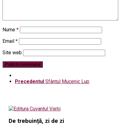
Nume
*
Email
*
Site web
Precedentul
Sfântul Mucenic Lup
De trebuință, zi de zi