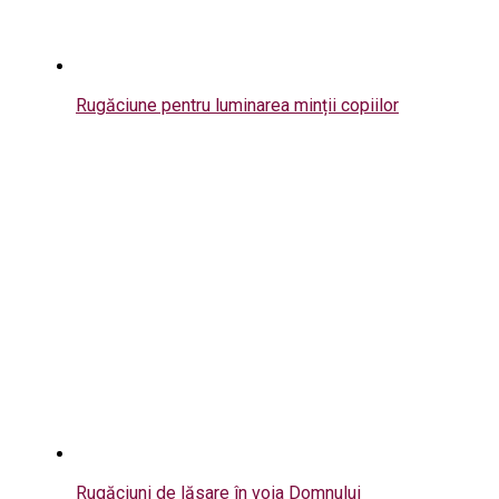
Rugăciune pentru luminarea minții copiilor
Rugăciuni de lăsare în voia Domnului