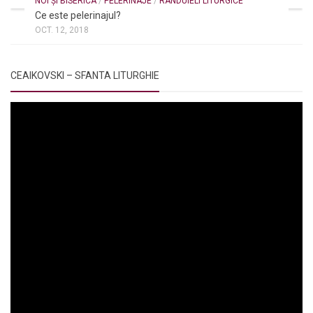
NOI ȘI BISERICA
/
PELERINAJE
/
RÂNDUIELI LITURGICE
Ce este pelerinajul?
OCT. 12, 2018
CEAIKOVSKI – SFANTA LITURGHIE