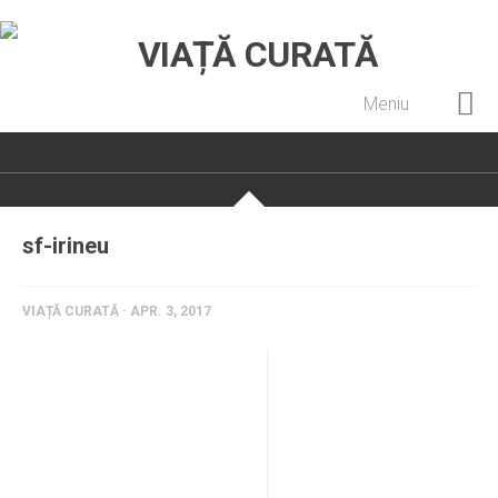
Meniu
Home
Cultură creștină
Pateric Atonit
sf-irineu
Istoria Bisericii
Cenaclu creștin
VIAȚĂ CURATĂ · APR. 3, 2017
Artă sacră
Noi și Biserica
Rânduieli liturgice
Predici și cateheze
Pelerinaje