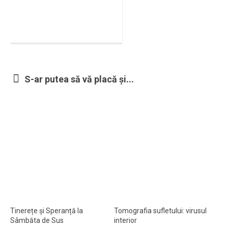
Ortodox în diaspora
Evenimente
Biserici și mănăstiri
Viață curată
S-ar putea să vă placă și...
Nevoințe contemporane
Familia de azi
Casa curată
Adicții și vindecări
Gadgeturi cu două tăișuri
Bucătărie biblică
Interviuri
Puncte de Vedere
Tinerețe și Speranță la
Tomografia sufletului: virusul
Sâmbăta de Sus
interior