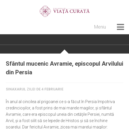
Meniu
Home
Cultură creștină
Pateric Atonit
Sfântul mucenic Avramie, episcopul Arvilului
Istoria Bisericii
din Persia
Cenaclu creștin
Artă sacră
SINAXARUL ZILEI DE 4 FEBRUARIE
Noi și Biserica
În anul al cincilea al prigoanei ce s-a făcut în Persia împotriva
credincioşilor, a fost prins de mai marele magilor, şi sfântul
Rânduieli liturgice
Avramie, care era episcopul uneia din cetăţile Persiei, numită
Predici și cateheze
Arvil, şi a fost silit să se lepede de Hristos şi să se închine
soarelui. Dar fericitul Avramie, zicea mai marelui magilor:
Pelerinaje