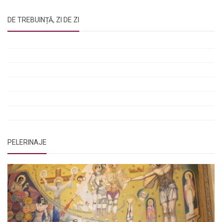
DE TREBUINȚĂ, ZI DE ZI
Rugăciunile Sfintei Treimi
Rugăciunea Sfântului Efrem Sirul
Rugăciune pentru luminarea minții copiilor
Rugăciuni de lăsare în voia Domnului
Rugăciuni de mulțumire
Rugăciuni către Sfânta Cuvioasă Parascheva
PELERINAJE