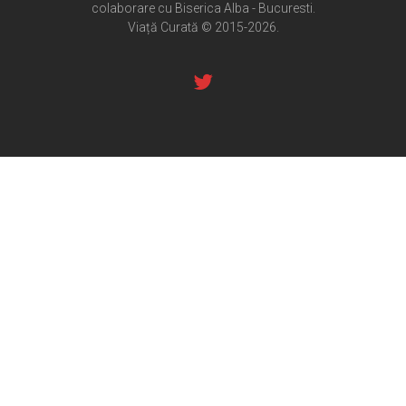
colaborare cu Biserica Alba - Bucuresti.
Pateric Atonit
Viață Curată © 2015-2026.
Istoria Bisericii
Cenaclu creștin
Artă sacră
Noi și Biserica
Rânduieli liturgice
Predici și cateheze
Pelerinaje
Ortodox în diaspora
Evenimente
Biserici și mănăstiri
Viață curată
Nevoințe contemporane