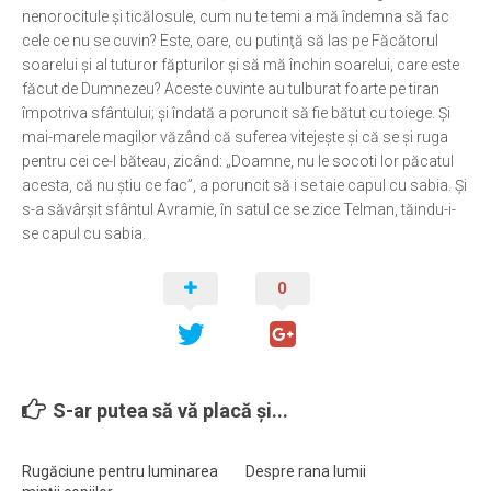
nenorocitule şi ticălosule, cum nu te temi a mă îndemna să fac
Ortodox în diaspora
cele ce nu se cuvin? Este, oare, cu putinţă să las pe Făcătorul
soarelui şi al tuturor făpturilor şi să mă închin soarelui, care este
Evenimente
făcut de Dumnezeu? Aceste cuvinte au tulburat foarte pe tiran
Biserici și mănăstiri
împotriva sfântului; şi îndată a poruncit să fie bătut cu toiege. Şi
mai-marele magilor văzând că suferea vitejeşte şi că se şi ruga
Viață curată
pentru cei ce-l băteau, zicând: „Doamne, nu le socoti lor păcatul
Nevoințe contemporane
acesta, că nu ştiu ce fac”, a poruncit să i se taie capul cu sabia. Şi
s-a săvârşit sfântul Avramie, în satul ce se zice Telman, tăindu-i-
Familia de azi
se capul cu sabia.
Casa curată
0
Adicții și vindecări
Gadgeturi cu două tăișuri
Bucătărie biblică
Interviuri
S-ar putea să vă placă și...
Puncte de Vedere
Rugăciune pentru luminarea
Despre rana lumii