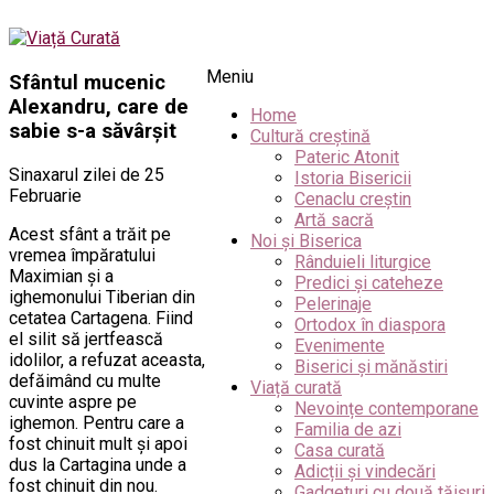
Meniu
Sfântul mucenic
Alexandru, care de
Home
sabie s-a săvârşit
Cultură creștină
Pateric Atonit
Sinaxarul zilei de 25
Istoria Bisericii
Februarie
Cenaclu creștin
Artă sacră
Acest sfânt a trăit pe
Noi și Biserica
vremea împăratului
Rânduieli liturgice
Maximian şi a
Predici și cateheze
ighemonului Tiberian din
Pelerinaje
cetatea Cartagena. Fiind
Ortodox în diaspora
el silit să jertfească
Evenimente
idolilor, a refuzat aceasta,
Biserici și mănăstiri
defăimând cu multe
Viață curată
cuvinte aspre pe
Nevoințe contemporane
ighemon. Pentru care a
Familia de azi
fost chinuit mult şi apoi
Casa curată
dus la Cartagina unde a
Adicții și vindecări
fost chinuit din nou.
Gadgeturi cu două tăișuri