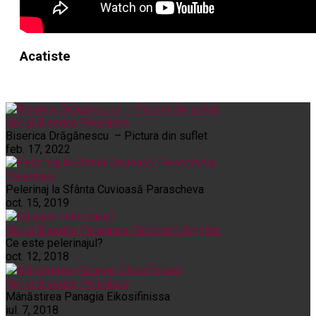
Acatiste
Noi și Biserica
Pelerinaje
Biserica Drăgănescu – Pictura din suflet
feb. 17, 2022
Pelerinaje
Pelerinaj la Sfânta Cuvioasă Parascheva
oct. 15, 2019
Noi și Biserica
Pelerinaje
Rânduieli liturgice
Ce este pelerinajul?
oct. 12, 2018
Noi și Biserica
Pelerinaje
Mânăstirea Panagia Eikosifinissa
iul. 7, 2018