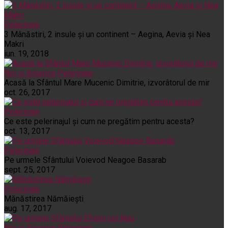
Pelerinaje
3 Mânăstiri, 2 insule și un continent – Aegina, Aevia și Nea
Makri
iun. 19, 2018
Noi și Biserica
Pelerinaje
Acasă la Sfântul Mare Mucenic Dimitrie, izvorâtorul de mir
oct. 26, 2017
Pelerinaje
Ce este pelerinajul şi cum ne pregătim pentru acesta?
oct. 13, 2017
Pelerinaje
Pe urmele Sfântului Voievod Neagoe Basarab
sept. 25, 2017
Pelerinaje
Mănăstirea Nămăiești
aug. 17, 2017
Noi și Biserica
Pelerinaje