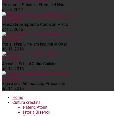
Pe urmele Sfântului Efrem cel Nou
mai 4, 2017
Pelerinaje
Mănăstirea rupestră Corbii de Piatră
oct. 2, 2016
Pelerinaje
Pur şi simplu, ne-am împlinit la Oaşa
iul. 16, 2016
Pelerinaje
Acasă la Schitul Colţul Chiliilor
iul. 14, 2016
Pelerinaje
Figura unui Arhiepiscop Preşedinte
iul. 14, 2016
Home
Cultură creștină
Pateric Atonit
Istoria Bisericii