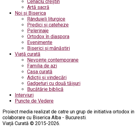
Cenaclu creștin
Artă sacră
Noi și Biserica
Rânduieli liturgice
Predici și cateheze
Pelerinaje
Ortodox în diaspora
Evenimente
Biserici și mănăstiri
Viață curată
Nevoințe contemporane
Familia de azi
Casa curată
Adicții și vindecări
Gadgeturi cu două tăișuri
Bucătărie biblică
Interviuri
Puncte de Vedere
Proiect media realizat de catre un grup de initiativa ortodox in
colaborare cu Biserica Alba - Bucuresti.
Viață Curată © 2015-2026.