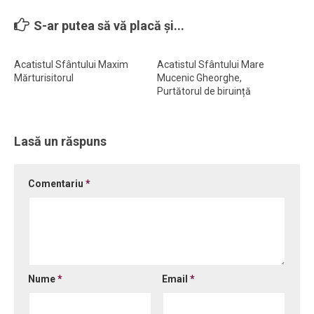
Ortodox în diaspora
S-ar putea să vă placă și...
Evenimente
Acatistul Sfântului Maxim
Acatistul Sfântului Mare
Biserici și mănăstiri
Mărturisitorul
Mucenic Gheorghe,
Viață curată
Purtătorul de biruință
Nevoințe contemporane
Familia de azi
Lasă un răspuns
Casa curată
Comentariu
*
Adicții și vindecări
Gadgeturi cu două tăișuri
Bucătărie biblică
Interviuri
Nume
*
Email
*
Puncte de Vedere