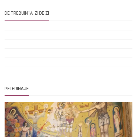
DE TREBUINȚĂ, ZI DE ZI
Rugăciunile Sfintei Treimi
Rugăciunea Sfântului Efrem Sirul
Rugăciune pentru luminarea minții copiilor
Rugăciuni de lăsare în voia Domnului
Rugăciuni de mulțumire
Rugăciuni către Sfânta Cuvioasă Parascheva
PELERINAJE