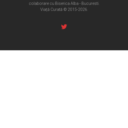
colaborare cu Biserica Alba - Bucuresti.
Pateric Atonit
Viață Curată © 2015-2026.
Istoria Bisericii
Cenaclu creștin
Artă sacră
Noi și Biserica
Rânduieli liturgice
Predici și cateheze
Pelerinaje
Ortodox în diaspora
Evenimente
Biserici și mănăstiri
Viață curată
Nevoințe contemporane