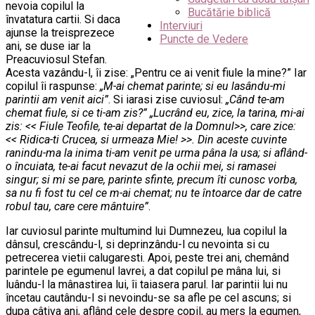
nevoia copilul la
Bucătărie biblică
învatatura cartii. Si daca
Interviuri
ajunse la treisprezece
Puncte de Vedere
ani, se duse iar la
Preacuviosul Stefan.
Acesta vazându-l, îi zise: „Pentru ce ai venit fiule la mine?” Iar
copilul îi raspunse:
„M-ai chemat parinte; si eu lasându-mi
parintii am venit aici”
. Si iarasi zise cuviosul:
„Când te-am
chemat fiule, si ce ti-am zis?”
„Lucrând eu, zice, la tarina, mi-ai
zis: << Fiule Teofile, te-ai departat de la Domnul>>, care zice:
<< Ridica-ti Crucea, si urmeaza Mie! >>. Din aceste cuvinte
ranindu-ma la inima ti-am venit pe urma pâna la usa; si aflând-
o încuiata, te-ai facut nevazut de la ochii mei, si ramasei
singur; si mi se pare, parinte sfinte, precum îti cunosc vorba,
sa nu fi fost tu cel ce m-ai chemat; nu te întoarce dar de catre
robul tau, care cere mântuire”
.
Iar cuviosul parinte multumind lui Dumnezeu, lua copilul la
dânsul, crescându-l, si deprinzându-l cu nevointa si cu
petrecerea vietii calugaresti. Apoi, peste trei ani, chemând
parintele pe egumenul lavrei, a dat copilul pe mâna lui, si
luându-l la mânastirea lui, îi taiasera parul. Iar parintii lui nu
încetau cautându-l si nevoindu-se sa afle pe cel ascuns; si
dupa câtiva ani, aflând cele despre copil, au mers la egumen,