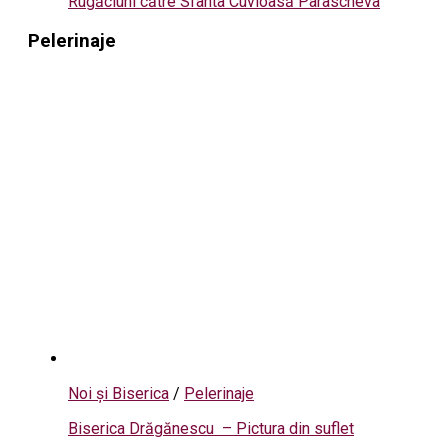
Rugăciuni către Sfânta Cuvioasă Parascheva
Pelerinaje
Noi și Biserica
/
Pelerinaje
Biserica Drăgănescu – Pictura din suflet