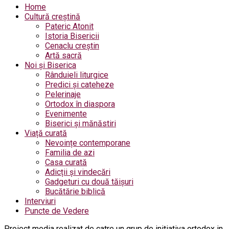
Home
Cultură creștină
Pateric Atonit
Istoria Bisericii
Cenaclu creștin
Artă sacră
Noi și Biserica
Rânduieli liturgice
Predici și cateheze
Pelerinaje
Ortodox în diaspora
Evenimente
Biserici și mănăstiri
Viață curată
Nevoințe contemporane
Familia de azi
Casa curată
Adicții și vindecări
Gadgeturi cu două tăișuri
Bucătărie biblică
Interviuri
Puncte de Vedere
Proiect media realizat de catre un grup de initiativa ortodox in