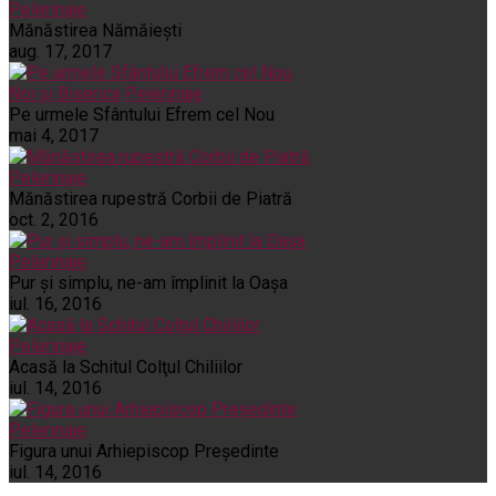
Pelerinaje
Mănăstirea Nămăiești
aug. 17, 2017
Noi și Biserica
Pelerinaje
Pe urmele Sfântului Efrem cel Nou
mai 4, 2017
Pelerinaje
Mănăstirea rupestră Corbii de Piatră
oct. 2, 2016
Pelerinaje
Pur şi simplu, ne-am împlinit la Oaşa
iul. 16, 2016
Pelerinaje
Acasă la Schitul Colţul Chiliilor
iul. 14, 2016
Pelerinaje
Figura unui Arhiepiscop Preşedinte
iul. 14, 2016