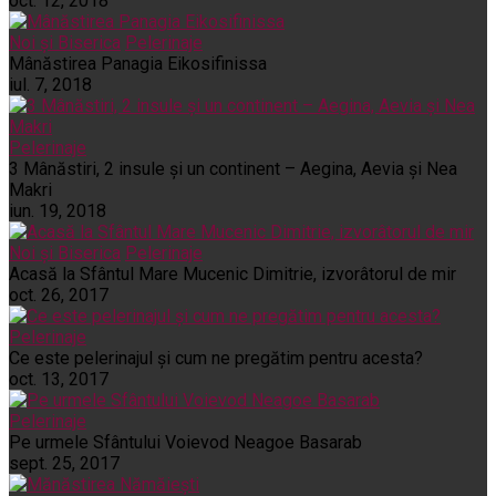
oct. 12, 2018
Noi și Biserica
Pelerinaje
Mânăstirea Panagia Eikosifinissa
iul. 7, 2018
Pelerinaje
3 Mânăstiri, 2 insule și un continent – Aegina, Aevia și Nea
Makri
iun. 19, 2018
Noi și Biserica
Pelerinaje
Acasă la Sfântul Mare Mucenic Dimitrie, izvorâtorul de mir
oct. 26, 2017
Pelerinaje
Ce este pelerinajul şi cum ne pregătim pentru acesta?
oct. 13, 2017
Pelerinaje
Pe urmele Sfântului Voievod Neagoe Basarab
sept. 25, 2017