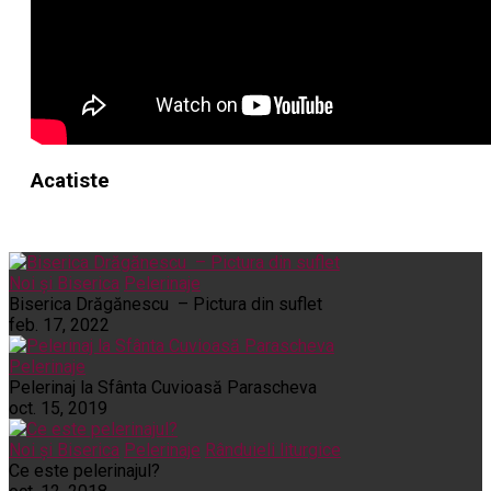
Acatiste
Noi și Biserica
Pelerinaje
Biserica Drăgănescu – Pictura din suflet
feb. 17, 2022
Pelerinaje
Pelerinaj la Sfânta Cuvioasă Parascheva
oct. 15, 2019
Noi și Biserica
Pelerinaje
Rânduieli liturgice
Ce este pelerinajul?