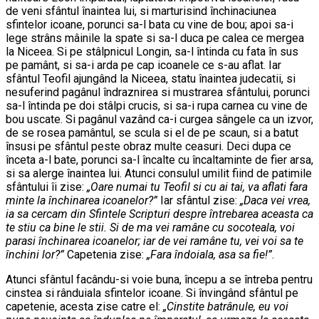
de veni sfântul înaintea lui, si marturisind închinaciunea
sfintelor icoane, porunci sa-l bata cu vine de bou; apoi sa-i
lege strâns mâinile la spate si sa-l duca pe calea ce mergea
la Niceea. Si pe stâlpnicul Longin, sa-l întinda cu fata în sus
pe pamânt, si sa-i arda pe cap icoanele ce s-au aflat. Iar
sfântul Teofil ajungând la Niceea, statu înaintea judecatii, si
nesuferind pagânul îndraznirea si mustrarea sfântului, porunci
sa-l întinda pe doi stâlpi crucis, si sa-i rupa carnea cu vine de
bou uscate. Si pagânul vazând ca-i curgea sângele ca un izvor,
de se rosea pamântul, se scula si el de pe scaun, si a batut
însusi pe sfântul peste obraz multe ceasuri. Deci dupa ce
înceta a-l bate, porunci sa-l încalte cu încaltaminte de fier arsa,
si sa alerge înaintea lui. Atunci consulul umilit fiind de patimile
sfântului îi zise:
„Oare numai tu Teofil si cu ai tai, va aflati fara
minte la închinarea icoanelor?”
Iar sfântul zise:
„Daca vei vrea,
ia sa cercam din Sfintele Scripturi despre întrebarea aceasta ca
te stiu ca bine le stii. Si de ma vei ramâne cu socoteala, voi
parasi închinarea icoanelor; iar de vei ramâne tu, vei voi sa te
închini lor?”
Capetenia zise:
„Fara îndoiala, asa sa fie!”
.
Atunci sfântul facându-si voie buna, începu a se întreba pentru
cinstea si rânduiala sfintelor icoane. Si învingând sfântul pe
capetenie, acesta zise catre el:
„Cinstite batrânule, eu voi