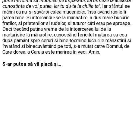
pune nevointa sa înduplec pe împaratul, sa urmeze la aceasta
cunostinta de voi putea. Iar tu du-te la chilia ta”
. Iar sfântul se
mâhni ca nu-si savârsi calea muceniciei, însa având ranile îi
parea bine. Si întorcându-se la mânastire, a dus mare bucurie
fratilor, si prietenilor si rudelor, si tuturor câti erau pe aproape.
Deci trecând putina vreme de la întoarcerea lui de la
marturisire la mânastire, cunoscând fericitul mutarea sa cea
dupa pamânt spre ceruri si bine tocmind lucrurile mânastirii si
învatând si binecuvântând pe toti, s-a mutat catre Domnul, de
Care dorea: a Caruia este marirea în veci. Amin.
S-ar putea să vă placă și...