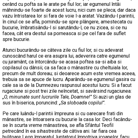
cerând cu pofta sa le arate pe fiul lor; iar egumenul întâi
mâhnindu-se foarte de acest lucru, nici cum se pleca; dar daca
vazu întristarea lor si fara de voie l-a aratat. Vazându-l parintii,
în cinul ce se afla, pornindu-se spre plângere, amestecata cu
bucurie, îmbratisându-l si sarutându-l, ce nu zicea, si ce nu
facea, cât era destul sa porneasca si pe cel fara de suflet
spre bucurie.
Atunci bucurându-se câteva zile cu fiul lor, si cu adevarat
cunoscând harul ce era asupra lui, adeverira catre egumenul
cu juramânt, ca întorcându-se acasa poftea sa-si aiba si
copilasul cu dânsii; ca sa faca o mânastire cu cheltuiala lor,
precum de mult doreau; si deoarece acum este vremea aceea,
trebuia sa se apuce de lucru. Aparându-se egumenul gasira cu
cale sa ia de la Dumnezeu raspunsul acestui lucru. Si a facut
rugaciune si post trei zile neîncetat, si savârsind rugaciunea:
„O, minunate sunt lucrurile Tale, Doamne!”
Si auzi un glas de
sus în biserica, poruncind:
„Sa sloboada copilul”
.
Pe care luându-l parintii împreuna si cu oarecare frati din
mânastire, se întoarsera cu bucurie la casa lor. Deci facându-
se în scurta vreme mânastirea, se afla Sfântul Teofil
petrecând în ea sihastreste de câtiva ani. Iar fiara cea
hulitoare Leon împaratul, luptatorul împotriva icoanelor, facu