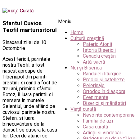
Meniu
Sfantul Cuvios
Teofil marturisitorul
Home
Cultură creștină
Sinaxarul zilei de 10
Pateric Atonit
Octombrie
Istoria Bisericii
Cenaclu creștin
Acest fericit, parintele
Artă sacră
nostru Teofil, a fost
Noi și Biserica
nascut aproape de
Rânduieli liturgice
Tiberiupol din parinti
Predici și cateheze
crestini, si când a fost de
Pelerinaje
trei ani, primind sfântul
Ortodox în diaspora
Botez, îl luara parintii si
Evenimente
mersera în muntele
Biserici și mănăstiri
Selentiul, unde aflând pe
Viață curată
cuviosul parintele nostru
Nevoințe contemporane
Stefan, si luara
Familia de azi
binecuvântare de la
Casa curată
dânsul, se dusera la casa
Adicții și vindecări
lor. Deci de atunci se
Gadgeturi cu două tăișuri