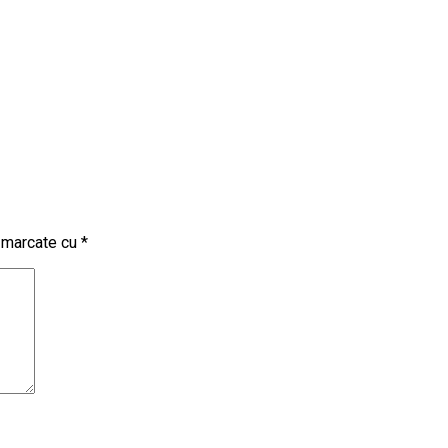
t marcate cu
*