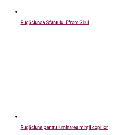
Rugăciunea Sfântului Efrem Sirul
Rugăciune pentru luminarea minții copiilor