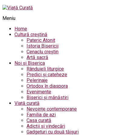
Meniu
Home
Cultură creștină
Pateric Atonit
Istoria Bisericii
Cenaclu creștin
Artă sacră
Noi și Biserica
Rânduieli liturgice
Predici și cateheze
Pelerinaje
Ortodox în diaspora
Evenimente
Biserici și mănăstiri
Viață curată
Nevoințe contemporane
Familia de azi
Casa curată
Adicții și vindecări
Gadgeturi cu două tăișuri