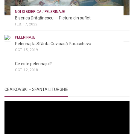
NOI ȘI BISERICA
/
PELERINAJE
Biserica Drăgănescu – Pictura din suflet
FEB. 17, 2022
PELERINAJE
Pelerinaj la Sfânta Cuvioasă Parascheva
OCT. 15, 2019
NOI ȘI BISERICA
/
PELERINAJE
/
RÂNDUIELI LITURGICE
Ce este pelerinajul?
OCT. 12, 2018
CEAIKOVSKI – SFANTA LITURGHIE