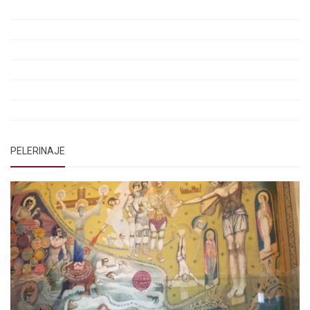
Rugăciunile Sfintei Treimi
Rugăciunea Sfântului Efrem Sirul
Rugăciune pentru luminarea minții copiilor
Rugăciuni de lăsare în voia Domnului
Rugăciuni de mulțumire
Rugăciuni către Sfânta Cuvioasă Parascheva
PELERINAJE