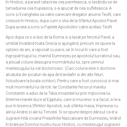
în Hristos, a parasit ratacirea cea parinteasca, si lasându-se de
tamaduirea cea trupeasca, s-a apucat de cea sufleteasca. A
Ortodox în diaspora
scris si Evanghelia sa catre oarecare dregator anume Teofil, care
Evenimente
crezuse în Hristos, dupa cum o stia de la Sfântul Apostol Pavel.
Dupa aceea a scris si Faptele Apostolilor catre acelasi Teofil.
Biserici și mănăstiri
Apoi dupa ce s-a dus de la Roma si a lasat pe fericitul Pavel, a
Viață curată
umblat învatând toata Grecia si ajungând, precum se spune la
Nevoințe contemporane
optzeci de ani, a raposat cu pace; iar în locul în care a fost
îngropat trupul lui, marind Dumnezeu pe apostolul lucratorul sau,
Familia de azi
a plouat colurie deasupra mormântului lui, spre semnul
Casa curată
mestesugului lui cel doctoricesc. (Caci coluria este o doctorie
alcatuita din picaturi de apa de trandafiri si din alte feluri,
Adicții și vindecări
folositoare la boala ochilor). Pentru care a fost cunoscut si mai
Gadgeturi cu două tăișuri
mult mormântul lui de toti. Iar Constantie feciorul marelui
Constantin a adus de la Teba moastele lui prin mijlocirea lui
Bucătărie biblică
Artemie marele duce al Egiptului, care si mucenic s-a facut, si le-a
Interviuri
pus în biserica Sfintilor Apostoli, sub sfânta masa, împreuna cu
ale lui Andrei si ale lui Timotei. Si se spune despre dânsul ca el a
Puncte de Vedere
zugravit întâi icoana Preasfintei Nascatoare de Dumnezeu, tinând
în brate pe Domnul nostru Iisus Hristos, cu mestesugul zugravirii