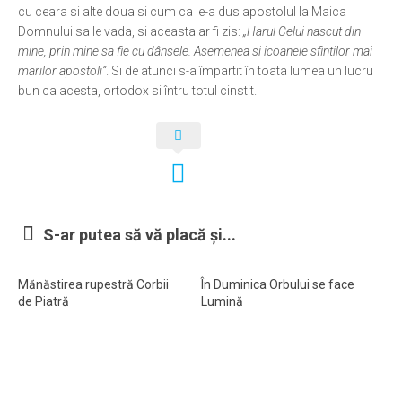
cu ceara si alte doua si cum ca le-a dus apostolul la Maica
Domnului sa le vada, si aceasta ar fi zis:
„Harul Celui nascut din
mine, prin mine sa fie cu dânsele. Asemenea si icoanele sfintilor mai
marilor apostoli”
. Si de atunci s-a împartit în toata lumea un lucru
bun ca acesta, ortodox si întru totul cinstit.
S-ar putea să vă placă și...
Mănăstirea rupestră Corbii
În Duminica Orbului se face
de Piatră
Lumină