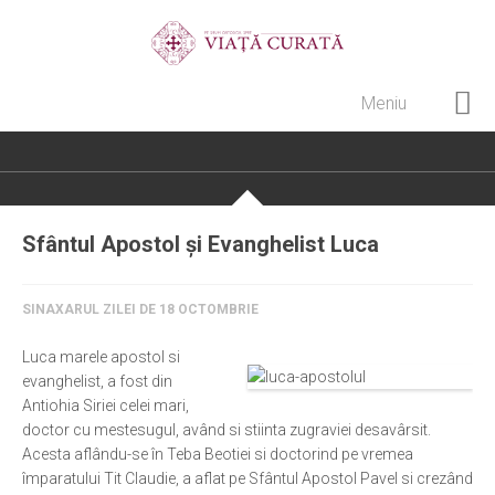
Meniu
Home
Cultură creștină
Pateric Atonit
Sfântul Apostol și Evanghelist Luca
Istoria Bisericii
Cenaclu creștin
SINAXARUL ZILEI DE 18 OCTOMBRIE
Artă sacră
Luca marele apostol si
Noi și Biserica
evanghelist, a fost din
Antiohia Siriei celei mari,
Rânduieli liturgice
doctor cu mestesugul, având si stiinta zugraviei desavârsit.
Acesta aflându-se în Teba Beotiei si doctorind pe vremea
Predici și cateheze
împaratului Tit Claudie, a aflat pe Sfântul Apostol Pavel si crezând
Pelerinaje