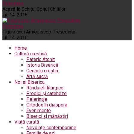
Pelerinaje
Acasă la Schitul Colţul Chiliilor
iul. 14, 2016
Pelerinaje
Figura unui Arhiepiscop Preşedinte
iul. 14, 2016
Home
Cultură creștină
Pateric Atonit
Istoria Bisericii
Cenaclu creștin
Artă sacră
Noi și Biserica
Rânduieli liturgice
Predici și cateheze
Pelerinaje
Ortodox în diaspora
Evenimente
Biserici și mănăstiri
Viață curată
Nevoințe contemporane
Familia de azi