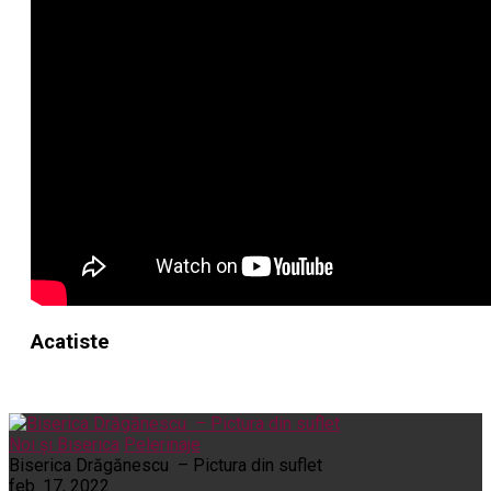
Acatiste
Noi și Biserica
Pelerinaje
Biserica Drăgănescu – Pictura din suflet
feb. 17, 2022