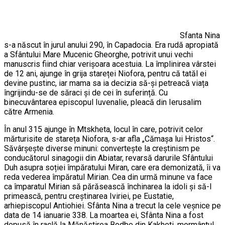
Sfanta Nina
s-a născut în jurul anului 290, în Capadocia. Era rudă apropiată
a Sfântului Mare Mucenic Gheorghe, potrivit unui vechi
manuscris fiind chiar verişoara acestuia. La împlinirea vârstei
de 12 ani, ajunge în grija stareței Niofora, pentru că tatăl ei
devine pustinc, iar mama sa ia decizia să-și petreacă viața
îngrijindu-se de săraci și de cei în suferință. Cu
binecuvântarea episcopul Iuvenalie, pleacă din Ierusalim
către Armenia.
În anul 315 ajunge în Mtskheta, locul în care, potrivit celor
mărturisite de stareța Niofora, s-ar afla „Cămașa lui Hristos“.
Săvârșește diverse minuni: convertește la creștinism pe
conducătorul sinagogii din Abiatar, revarsă darurile Sfântului
Duh asupra soției împăratului Miran, care era demonizată, îi va
reda vederea împăratul Mirian. Cea din urmă minune va face
ca împaratul Mirian să părăsească închinarea la idoli și să-l
primească, pentru creștinarea Iviriei, pe Eustatie,
arhiepiscopul Antiohiei. Sfânta Nina a trecut la cele veșnice pe
data de 14 ianuarie 338. La moartea ei, Sfânta Nina a fost
depusă în raclă la Mănăstirea Bodbe din Kakheti, mormântul