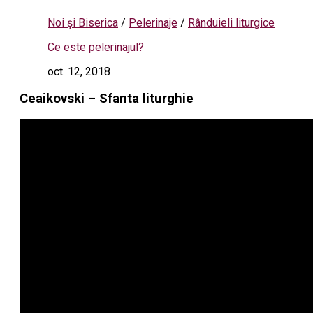
Noi și Biserica
/
Pelerinaje
/
Rânduieli liturgice
Ce este pelerinajul?
oct. 12, 2018
Ceaikovski – Sfanta liturghie