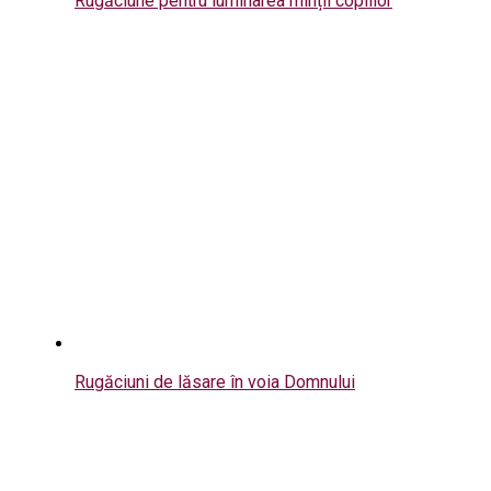
Rugăciune pentru luminarea minții copiilor
Rugăciuni de lăsare în voia Domnului