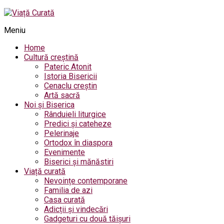
Meniu
Home
Cultură creștină
Pateric Atonit
Istoria Bisericii
Cenaclu creștin
Artă sacră
Noi și Biserica
Rânduieli liturgice
Predici și cateheze
Pelerinaje
Ortodox în diaspora
Evenimente
Biserici și mănăstiri
Viață curată
Nevoințe contemporane
Familia de azi
Casa curată
Adicții și vindecări
Gadgeturi cu două tăișuri