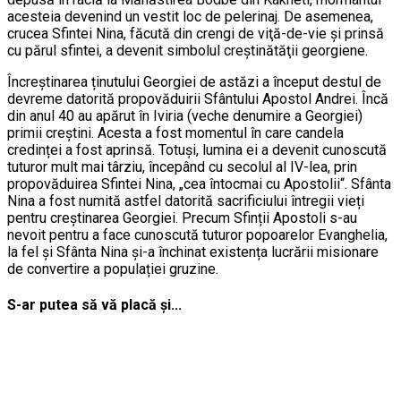
acesteia devenind un vestit loc de pelerinaj. De asemenea,
crucea Sfintei Nina, făcută din crengi de viţă-de-vie şi prinsă
cu părul sfintei, a devenit simbolul creştinătăţii georgiene.
Încreștinarea ținutului Georgiei de astăzi a început destul de
devreme datorită propovăduirii Sfântului Apostol Andrei. Încă
din anul 40 au apărut în Iviria (veche denumire a Georgiei)
primii creștini. Acesta a fost momentul în care candela
credinței a fost aprinsă. Totuși, lumina ei a devenit cunoscută
tuturor mult mai târziu, începând cu secolul al IV-lea, prin
propovăduirea Sfintei Nina, „cea întocmai cu Apostolii“. Sfânta
Nina a fost numită astfel datorită sacrificiului întregii vieți
pentru creștinarea Georgiei. Precum Sfinții Apostoli s-au
nevoit pentru a face cunoscută tuturor popoarelor Evanghelia,
la fel și Sfânta Nina și-a închinat existența lucrării misionare
de convertire a populației gruzine.
S-ar putea să vă placă și...