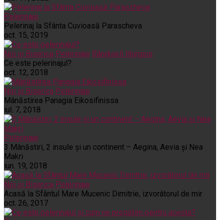
Pelerinaje
Pelerinaj la Sfânta Cuvioasă Parascheva
oct. 15, 2019
Noi și Biserica
Pelerinaje
Rânduieli liturgice
Ce este pelerinajul?
oct. 12, 2018
Noi și Biserica
Pelerinaje
Mânăstirea Panagia Eikosifinissa
iul. 7, 2018
Pelerinaje
3 Mânăstiri, 2 insule și un continent – Aegina, Aevia și Nea
Makri
iun. 19, 2018
Noi și Biserica
Pelerinaje
Acasă la Sfântul Mare Mucenic Dimitrie, izvorâtorul de mir
oct. 26, 2017