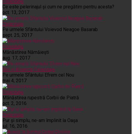
Pelerinaje
Ce este pelerinajul şi cum ne pregătim pentru acesta?
oct. 13, 2017
Pelerinaje
Pe urmele Sfântului Voievod Neagoe Basarab
sept. 25, 2017
Pelerinaje
Mănăstirea Nămăiești
aug. 17, 2017
Noi și Biserica
Pelerinaje
Pe urmele Sfântului Efrem cel Nou
mai 4, 2017
Pelerinaje
Mănăstirea rupestră Corbii de Piatră
oct. 2, 2016
Pelerinaje
Pur şi simplu, ne-am împlinit la Oaşa
iul. 16, 2016