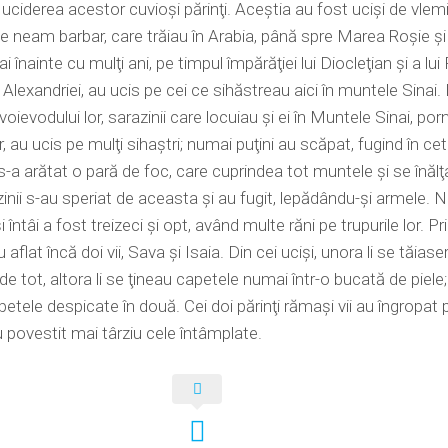
i uciderea acestor cuvioşi părinţi. Aceştia au fost ucişi de vlemi
 neam barbar, care trăiau în Arabia, până spre Marea Roşie şi 
i înainte cu mulţi ani, pe timpul împărăţiei lui Diocleţian şi a lui 
l Alexandriei, au ucis pe cei ce sihăstreau aici în muntele Sinai
oievodului lor, sarazinii care locuiau şi ei în Muntele Sinai, por
r, au ucis pe mulţi sihaştri; numai puţini au scăpat, fugind în ce
-a arătat o pară de foc, care cuprindea tot muntele şi se înălţ
zinii s-au speriat de aceasta şi au fugit, lepădându-şi armele. 
i întâi a fost treizeci şi opt, având multe răni pe trupurile lor. Pr
 aflat încă doi vii, Sava şi Isaia. Din cei ucişi, unora li se tăiase
e tot, altora li se ţineau capetele numai într-o bucată de piele; i
etele despicate în două. Cei doi părinţi rămaşi vii au îngropat 
au povestit mai târziu cele întâmplate.