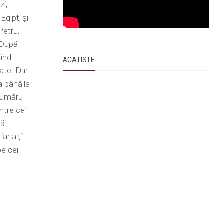
zi,
Egipt, şi
Petru,
. După
nind
ACATISTE
tate. Dar
a până la
Numărul
intre cei
ră
ar alţii
pe cei