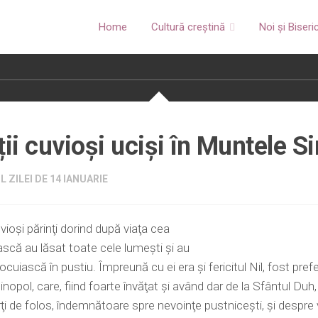
Home
Cultură creștină
Noi și Biseri
ții cuvioși uciși în Muntele Si
 ZILEI DE 14 IANUARIE
vioşi părinţi dorind după viaţa cea
scă au lăsat toate cele lumeşti şi au
cuiască în pustiu. Împreună cu ei era şi fericitul Nil, fost prefe
nopol, care, fiind foarte învăţat şi având dar de la Sfântul Duh,
ţi de folos, îndemnătoare spre nevoinţe pustniceşti, şi despre v