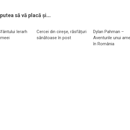
putea să vă placă și...
Sfântului Ierarh
Cercei din cireșe, răsfățuri
Dylan Pahman –
imeei
sănătoase în post
Aventurile unui am
în România