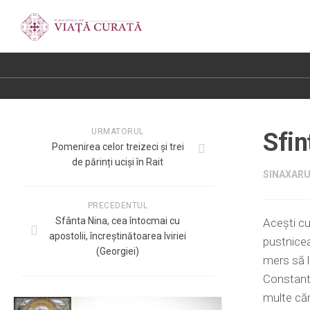
URMATORUL
Sfin
Pomenirea celor treizeci și trei
de părinți uciși în Rait
SINAXARUL
PRECEDENTUL
Sfânta Nina, cea întocmai cu
Aceşti cu
apostolii, încreștinătoarea Iviriei
pustnicea
(Georgiei)
mers să lo
Constanti
multe căr