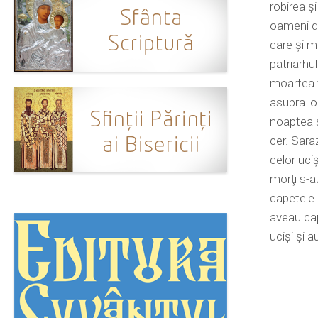
robirea ş
oameni de
care şi ma
patriarhu
moartea v
asupra lo
noaptea s
cer. Sara
celor uciş
morţi s-au
capetele d
aveau cap
ucişi şi 