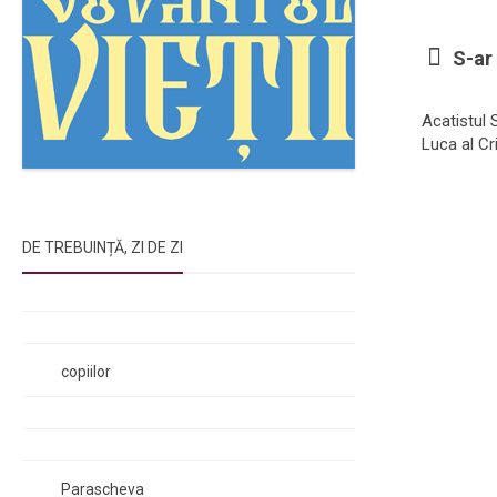
S-ar 
Acatistul 
Luca al Cr
DE TREBUINȚĂ, ZI DE ZI
Rugăciunile Sfintei Treimi
Rugăciunea Sfântului Efrem Sirul
Rugăciune pentru luminarea minții
copiilor
Rugăciuni de lăsare în voia Domnului
Rugăciuni de mulțumire
Rugăciuni către Sfânta Cuvioasă
Parascheva