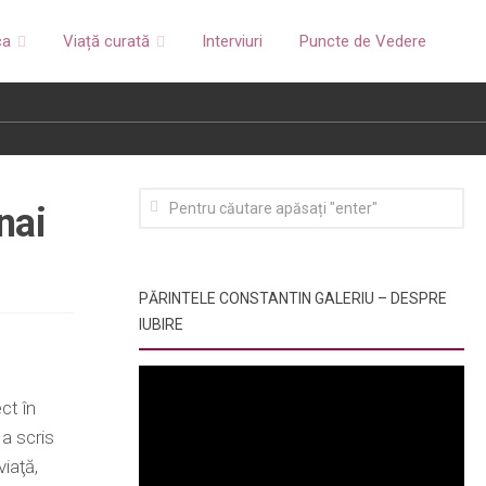
ca
Viață curată
Interviuri
Puncte de Vedere
nai
PĂRINTELE CONSTANTIN GALERIU – DESPRE
IUBIRE
ct în
 a scris
iaţă,