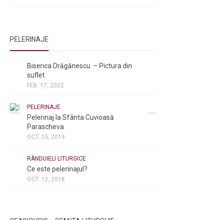
PELERINAJE
NOI ȘI BISERICA
/
PELERINAJE
Biserica Drăgănescu – Pictura din
suflet
FEB. 17, 2022
PELERINAJE
Pelerinaj la Sfânta Cuvioasă
Parascheva
OCT. 15, 2019
NOI ȘI BISERICA
/
PELERINAJE
/
RÂNDUIELI LITURGICE
Ce este pelerinajul?
OCT. 12, 2018