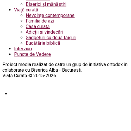
Biserici și mănăstiri
Viață curată
Nevoințe contemporane
Familia de azi
Casa curată
Adicții și vindecări
Gadgeturi cu două tăișuri
Bucătărie biblică
Interviuri
Puncte de Vedere
Proiect media realizat de catre un grup de initiativa ortodox in
colaborare cu Biserica Alba - Bucuresti.
Viață Curată © 2015-2026.