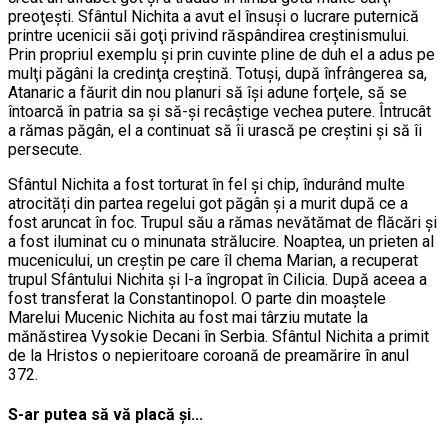
preoţeşti. Sfântul Nichita a avut el însuși o lucrare puternică
printre ucenicii săi goţi privind răspândirea creştinismului.
Prin propriul exemplu şi prin cuvinte pline de duh el a adus pe
mulţi păgâni la credinţa creştină. Totuşi, după înfrângerea sa,
Atanaric a făurit din nou planuri să îşi adune forţele, să se
întoarcă în patria sa şi să-şi recâştige vechea putere. Întrucât
a rămas păgân, el a continuat să îi urască pe creştini şi să îi
persecute.
Sfântul Nichita a fost torturat în fel și chip, îndurând multe
atrocități din partea regelui got păgân şi a murit după ce a
fost aruncat în foc. Trupul său a rămas nevătămat de flăcări şi
a fost iluminat cu o minunata strălucire. Noaptea, un prieten al
mucenicului, un creştin pe care îl chema Marian, a recuperat
trupul Sfântului Nichita şi l-a îngropat în Cilicia. După aceea a
fost transferat la Constantinopol. O parte din moaştele
Marelui Mucenic Nichita au fost mai târziu mutate la
mănăstirea Vysokie Decani în Serbia. Sfântul Nichita a primit
de la Hristos o nepieritoare coroană de preamărire în anul
372.
S-ar putea să vă placă și...