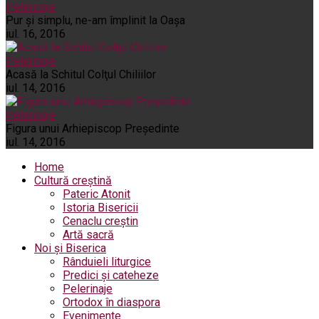
Pelerinaje
Pur şi simplu, ne-am împlinit la Oaşa
iul. 16, 2016
Pelerinaje
Acasă la Schitul Colţul Chiliilor
iul. 14, 2016
Pelerinaje
Figura unui Arhiepiscop Preşedinte
iul. 14, 2016
Home
Cultură creștină
Pateric Atonit
Istoria Bisericii
Cenaclu creștin
Artă sacră
Noi și Biserica
Rânduieli liturgice
Predici și cateheze
Pelerinaje
Ortodox în diaspora
Evenimente