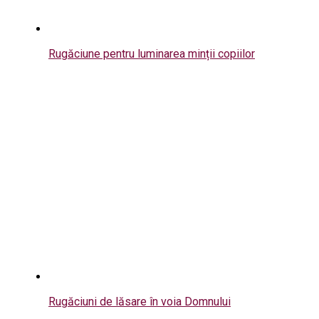
Rugăciune pentru luminarea minții copiilor
Rugăciuni de lăsare în voia Domnului