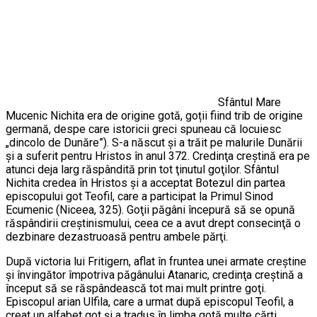
Sfântul Mare
Mucenic Nichita era de origine gotă, goții fiind trib de origine
germană, despe care istoricii greci spuneau că locuiesc
„dincolo de Dunăre”). S-a născut şi a trăit pe malurile Dunării
şi a suferit pentru Hristos în anul 372. Credinţa creştină era pe
atunci deja larg răspândită prin tot ţinutul goţilor. Sfântul
Nichita credea în Hristos şi a acceptat Botezul din partea
episcopului got Teofil, care a participat la Primul Sinod
Ecumenic (Niceea, 325). Goţii păgâni începură să se opună
răspândirii creştinismului, ceea ce a avut drept consecinţă o
dezbinare dezastruoasă pentru ambele părţi.
După victoria lui Fritigern, aflat în fruntea unei armate creştine
şi învingător împotriva păgânului Atanaric, credinţa creştină a
început să se răspândească tot mai mult printre goţi.
Episcopul arian Ulfila, care a urmat după episcopul Teofil, a
creat un alfabet got şi a tradus în limba gotă multe cărţi