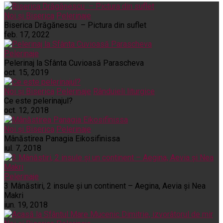
Noi și Biserica
Pelerinaje
Biserica Drăgănescu – Pictura din suflet
feb. 17, 2022
Pelerinaje
Pelerinaj la Sfânta Cuvioasă Parascheva
oct. 15, 2019
Noi și Biserica
Pelerinaje
Rânduieli liturgice
Ce este pelerinajul?
oct. 12, 2018
Noi și Biserica
Pelerinaje
Mânăstirea Panagia Eikosifinissa
iul. 7, 2018
Pelerinaje
3 Mânăstiri, 2 insule și un continent – Aegina, Aevia și Nea
Makri
iun. 19, 2018