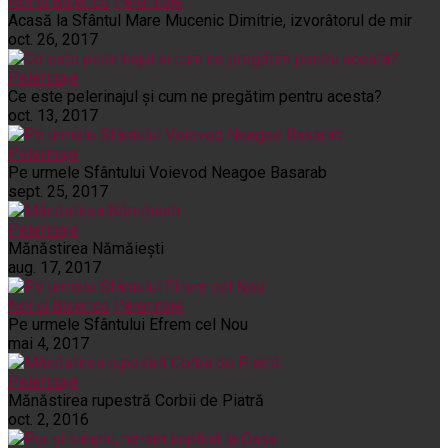
Noi și Biserica
Pelerinaje
Acasă la Sfântul Mare Mucenic Dimitrie, izvorâtorul de mir
oct. 26, 2017
Pelerinaje
Ce este pelerinajul şi cum ne pregătim pentru acesta?
oct. 13, 2017
Pelerinaje
Pe urmele Sfântului Voievod Neagoe Basarab
sept. 25, 2017
Pelerinaje
Mănăstirea Nămăiești
aug. 17, 2017
Noi și Biserica
Pelerinaje
Pe urmele Sfântului Efrem cel Nou
mai 4, 2017
Pelerinaje
Mănăstirea rupestră Corbii de Piatră
oct. 2, 2016