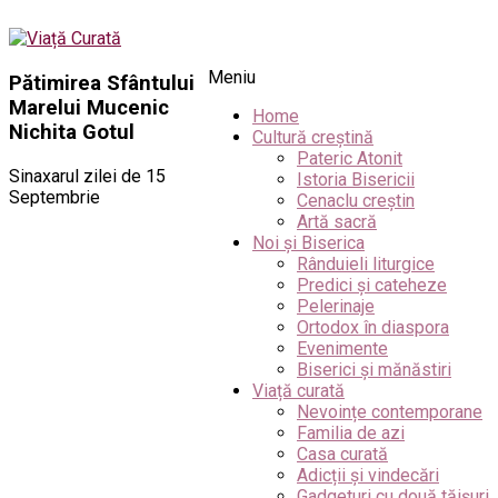
Meniu
Pătimirea Sfântului
Marelui Mucenic
Home
Nichita Gotul
Cultură creștină
Pateric Atonit
Sinaxarul zilei de 15
Istoria Bisericii
Septembrie
Cenaclu creștin
Artă sacră
Noi și Biserica
Rânduieli liturgice
Predici și cateheze
Pelerinaje
Ortodox în diaspora
Evenimente
Biserici și mănăstiri
Viață curată
Nevoințe contemporane
Familia de azi
Casa curată
Adicții și vindecări
Gadgeturi cu două tăișuri