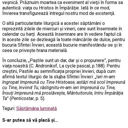
veşnică. Prăznuim moartea ca eveniment al vieţii în forma sa
autentică: viaţa cu Hristos în Împărăţie. Iată în ce mod,
Învierea transfigurează întregul nostru mod de existenţă.
O altă particularitate liturgică a acestei săptămâni o
reprezintă zilele de miercuri şi vineri, care sunt însemnate în
calendar cu
harţi.
Această însemnare are în vedere faptul că
în aceste zile se dezleagă la toate mâncările de dulce, pentru
bucuria Sfintei Învieri, această bucurie manifestându-se şi în
ceea ce priveşte hrana materială.
În concluzie, „Paştile sunt un dar, dar şi o propunere”, pentru
viaţa noastră (C. Andronikof, La cycle pascal, p.188). Pentru
creştini, Pastile au semnificaţia propriei învieri, după cum
afirmă textul liturgic de la slujba Sfintei Învieri: „I
eri m-am
îngropat împreună cu Tine Hristoase, astăzi mă scol împreună
cu Tine, înviind Tu; răstignitu-m-am ieri împreună cu Tine,
Însuţi împreună mă proslăveşte, Mântuitorule, întru Împărăţia
Ta
” (
Penticostar
, p. 5).
Taguri:
Săptămâna luminată
S-ar putea să vă placă și...