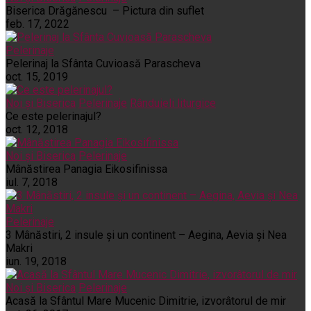
Biserica Drăgănescu – Pictura din suflet
feb. 17, 2022
Pelerinaje
Pelerinaj la Sfânta Cuvioasă Parascheva
oct. 15, 2019
Noi și Biserica
Pelerinaje
Rânduieli liturgice
Ce este pelerinajul?
oct. 12, 2018
Noi și Biserica
Pelerinaje
Mânăstirea Panagia Eikosifinissa
iul. 7, 2018
Pelerinaje
3 Mânăstiri, 2 insule și un continent – Aegina, Aevia și Nea
Makri
iun. 19, 2018
Noi și Biserica
Pelerinaje
Acasă la Sfântul Mare Mucenic Dimitrie, izvorâtorul de mir