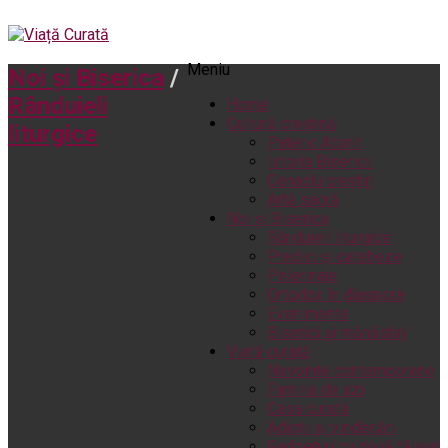
Meniu
Noi și Biserica
/
Rânduieli
Home
Cultură creștină
liturgice
Pateric Atonit
Istoria Bisericii
Cenaclu creștin
Artă sacră
Noi și Biserica
Rânduieli liturgice
Predici și cateheze
Pelerinaje
Ortodox în diaspora
Evenimente
Biserici și mănăstiri
Viață curată
Nevoințe contemporane
Familia de azi
Casa curată
Adicții și vindecări
Gadgeturi cu două tăișuri