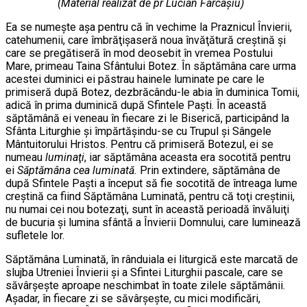
(Material realizat de pr Lucian Farcaşiu)
Ea se numeşte aşa pentru că în vechime la Praznicul Învierii,
catehumenii, care îmbrăţişaseră noua învăţătură creştină şi
care se pregătiseră în mod deosebit în vremea Postului
Mare, primeau Taina Sfântului Botez. În săptămâna care urma
acestei duminici ei păstrau hainele luminate pe care le
primiseră după Botez, dezbrăcându-le abia în duminica Tomii,
adică în prima duminică după Sfintele Paşti. În această
săptămână ei veneau în fiecare zi le Biserică, participând la
Sfânta Liturghie şi împărtăşindu-se cu Trupul şi Sângele
Mântuitorului Hristos. Pentru că primiseră Botezul, ei se
numeau
luminaţi
, iar săptămâna aceasta era socotită pentru
ei
Săptămâna
cea
luminată.
Prin extindere, săptămâna de
după Sfintele Paşti a început să fie socotită de întreaga lume
creştină ca fiind Săptămâna Luminată, pentru că toţi creştinii,
nu numai cei nou botezaţi, sunt în această perioadă învăluiţi
de bucuria şi lumina sfântă a Învierii Domnului, care luminează
sufletele lor.
Săptămâna Luminată, în rânduiala ei liturgică este marcată de
slujba Utreniei Învierii şi a Sfintei Liturghii pascale, care se
săvârşeşte aproape neschimbat în toate zilele săptămânii.
Aşadar, în fiecare zi se săvârşeşte, cu mici modificări,