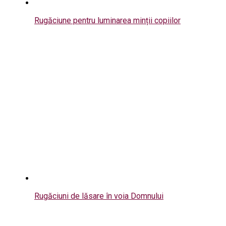
Rugăciune pentru luminarea minții copiilor
Rugăciuni de lăsare în voia Domnului