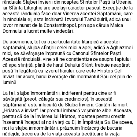
rânduiala Slujbei Învierii din noaptea Sfintelor Paşti la Utrenie,
iar Sfânta Liturghie are acelaşi caracter pascal. Excepţie de la
această rânduială face doar Vinerea acestei Săptămânii, care
în rânduiala ei, este închinată Izvorului Tămăduirii, adică unui
izvor minunat de la Constantinopol, prin apa căruia Maica
Domnului a lucrat multe vindecări.
De asemenea, tot ca o particularitate liturgică a acestei
săptămâni, slujba sfinţirii celei mici a apei, adică a Aghiazmei
mici, se săvârşeşte împreună cu Canonul Sfintelor Paşti.
Această rânduială, vine să ne conştientizeze asupra faptului
că apa sfinţită, plină de harul Duhului Sfânt, trebuie neapărat
pusă în legătură cu izvorul harului, care este Hristos Cel
Înviat. Iar acum, harul izvorăşte din mormântul Său cel plin de
lumină.
La fel, slujba înmormântării, indiferent pentru cine ar fi
săvârşită (preot, călugăr sau credincios), în această
săptămână este înlocuită de Slujba Învierii. Cântăm la mort
„Hristos a înviat”. Iar preotul îmbracă veşminte albe. Aceasta,
pentru că de la Învierea lui Hristos, moartea pentru creştin
înseamnă început al noii vieţi cu El, în Împărăţia Sa. De aceea,
noi la slujba înmormântării, prăznuim încărcaţi de bucuria
nădejdii, trecerea de la viaţa aceasta trecătoare la viaţa