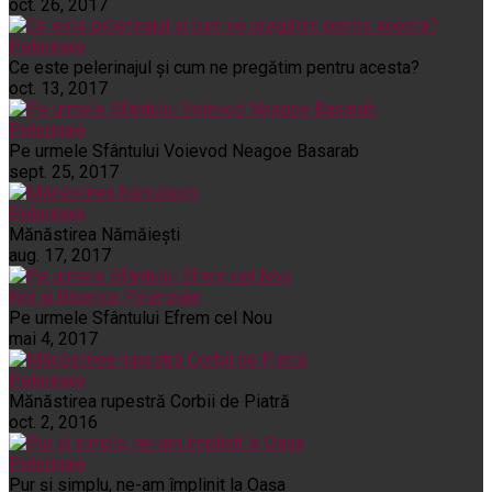
oct. 26, 2017
Pelerinaje
Ce este pelerinajul şi cum ne pregătim pentru acesta?
oct. 13, 2017
Pelerinaje
Pe urmele Sfântului Voievod Neagoe Basarab
sept. 25, 2017
Pelerinaje
Mănăstirea Nămăiești
aug. 17, 2017
Noi și Biserica
Pelerinaje
Pe urmele Sfântului Efrem cel Nou
mai 4, 2017
Pelerinaje
Mănăstirea rupestră Corbii de Piatră
oct. 2, 2016
Pelerinaje
Pur şi simplu, ne-am împlinit la Oaşa