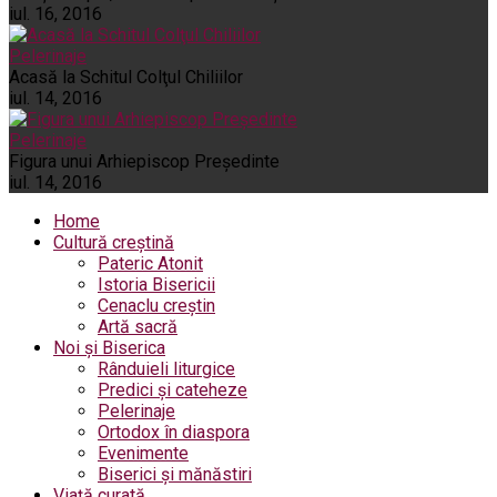
iul. 16, 2016
Pelerinaje
Acasă la Schitul Colţul Chiliilor
iul. 14, 2016
Pelerinaje
Figura unui Arhiepiscop Preşedinte
iul. 14, 2016
Home
Cultură creștină
Pateric Atonit
Istoria Bisericii
Cenaclu creștin
Artă sacră
Noi și Biserica
Rânduieli liturgice
Predici și cateheze
Pelerinaje
Ortodox în diaspora
Evenimente
Biserici și mănăstiri
Viață curată