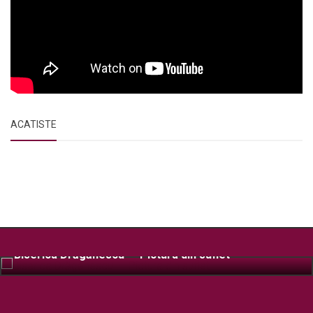
ACATISTE
Biserica Drăgănescu – Pictura din suflet