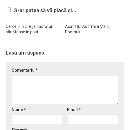
Ortodox în diaspora
S-ar putea să vă placă și...
Evenimente
Cercei din cireșe, răsfățuri
Acatistul Adormirii Maicii
Biserici și mănăstiri
sănătoase în post
Domnului
Viață curată
Nevoințe contemporane
Lasă un răspuns
Familia de azi
Casa curată
Comentariu
*
Adicții și vindecări
Gadgeturi cu două tăișuri
Bucătărie biblică
Interviuri
Nume
*
Email
*
Puncte de Vedere