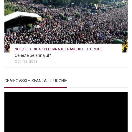
NOI ȘI BISERICA
/
PELERINAJE
/
RÂNDUIELI LITURGICE
Ce este pelerinajul?
OCT. 12, 2018
CEAIKOVSKI – SFANTA LITURGHIE