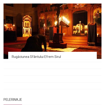
Rugăciunea Sfântului Efrem Sirul
Rugăciune pentru luminarea minții copiilor
Rugăciuni de lăsare în voia Domnului
Rugăciuni de mulțumire
Rugăciuni către Sfânta Cuvioasă Parascheva
PELERINAJE