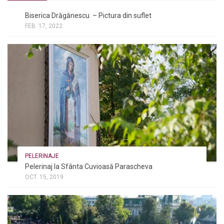
NOI ȘI BISERICA
/
PELERINAJE
Biserica Drăgănescu – Pictura din suflet
FEB. 17, 2022
PELERINAJE
Pelerinaj la Sfânta Cuvioasă Parascheva
OCT. 15, 2019