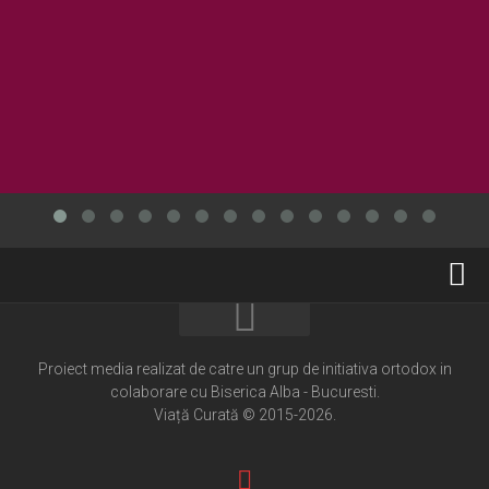
Home
Cultură creștină
Proiect media realizat de catre un grup de initiativa ortodox in
colaborare cu Biserica Alba - Bucuresti.
Pateric Atonit
Viață Curată © 2015-2026.
Istoria Bisericii
Cenaclu creștin