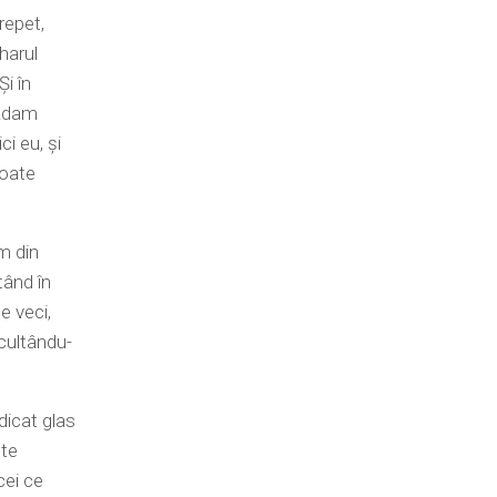
repet,
 harul
i în
 Adam
i eu, şi
toate
im din
tând în
e veci,
scultându-
dicat glas
pte
cei ce