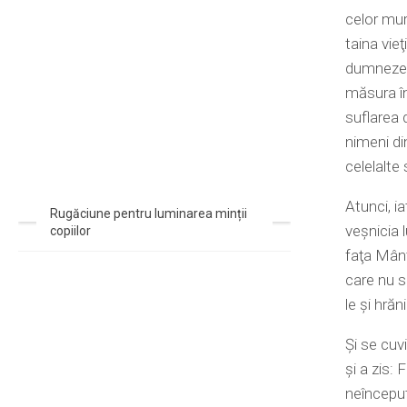
celor mur
taina vieţ
dumnezeie
măsura în
suflarea 
nimeni din
celelalte 
Atunci, i
Rugăciune pentru luminarea minții
veşnicia 
copiilor
faţa Mânt
care nu se
le şi hră
Şi se cuv
şi a zis: 
neînceput