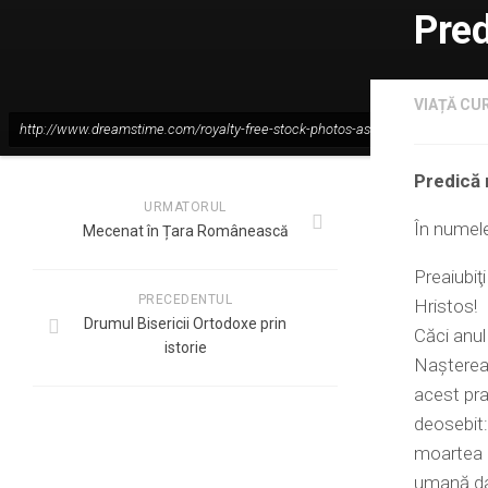
Pred
VIAȚĂ CUR
http://www.dreamstime.com/royalty-free-stock-photos-assumption-image2
Predică 
URMATORUL
În numele 
Mecenat în Țara Românească
Preaiubiţ
PRECEDENTUL
Hristos! 
Drumul Bisericii Ortodoxe prin
Căci anul
istorie
Naşterea 
acest pra
deosebit:
moartea c
umană dac