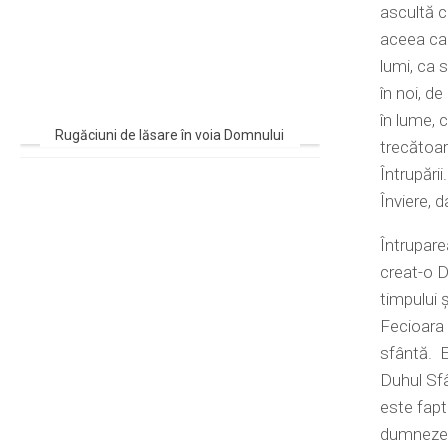
ascultă c
aceea car
lumi, ca 
în noi, d
în lume, c
Rugăciuni de lăsare în voia Domnului
trecătoar
Întrupări
Înviere, d
Întruparea
creat-o D
timpului ş
Fecioara 
sfântă. E
Duhul Sfâ
este fapt
dumnezeir