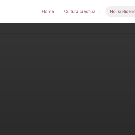
Home
Cultură creștină
Noi și Biseri