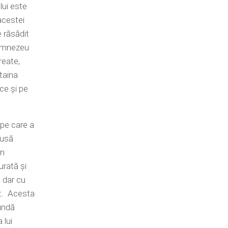
lui este
acestei
e răsădit
Dumnezeu
create,
taina
ce şi pe
a pe care a
pusă
in
urată şi
 dar cu
it. Acesta
undă
 lui