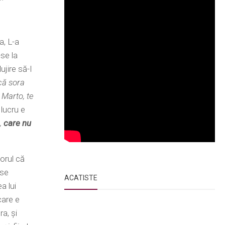
a, L-a
se la
ujire să-I
că sora
 Marto, te
 lucru e
s,
care nu
orul că
 se
ACATISTE
a lui
care e
a, şi