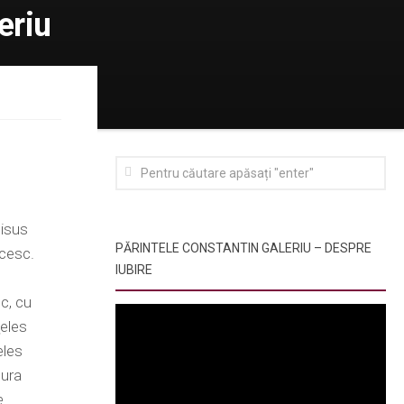
eriu
Iisus
PĂRINTELE CONSTANTIN GALERIU – DESPRE
icesc.
IUBIRE
c, cu
ţeles
eles
tura
e.