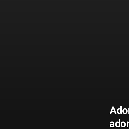
Ador
ador