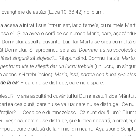
 Evanghelie de astăzi (Luca 10, 38-42) noi citim:
a aceea a intrat Iisus într-un sat, iar o femeie, cu numele Mart
 casa ei. Şi ea avea o soră ce se numea Maria, care, aşezându-
e Domnului, asculta cuvântul Lui. Iar Marta se silea cu multă sl
ţ Domnului. Şi, apropiindu-se a zis:
Doamne, au nu socoteşti 
lăsat singură să slujesc?…
Răspunzând, Domnul i-a zis:
Marto,
i pentru multe te sileşti; dar un lucru trebuie
(un lucru, un singur
în adânc, şi-i trebuincios)
: Maria, însă, partea cea bună şi-a ale
 de la ea
” – care nu se distruge, care nu dispare.
ţelesul? Maria ascultând cuvântul lui Dumnezeu, îi zice Mântuit
 partea cea bună, care nu se va lua; care nu se distruge. Ce nu
 fraţilor? – Ceea ce e dumnezeiesc. Că sunt două lumi: E lume
 veşnică, care nu se distruge, şi e lumea noastră, a creaţiei, 
mpului; care e adusă de la nimic, din neant. Aşa spune Scriptur