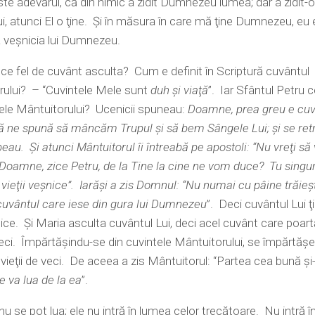
te adevărul, că din nimic a zidit Dumnezeu lumea; dar a zidit-o; 
Lui, atunci El o ţine. Şi în măsura în care mă ţine Dumnezeu, eu e
la veşnicia lui Dumnezeu.
 ce fel de cuvânt asculta? Cum e definit în Scriptură cuvântul
rului? – “Cuvintele Mele sunt
duh şi viaţă
”. Iar Sfântul Petru 
ele Mântuitorului? Ucenicii spuneau:
Doamne, prea greu e cuv
ă ne spună să mâncăm Trupul şi să bem Sângele Lui; şi se re
eau. Şi atunci Mântuitorul îi întreabă pe apostoli: “Nu vreţi să
 “Doamne, zice Petru, de la Tine la cine ne vom duce? Tu singur
 vieţii veşnice”. Iarăşi a zis Domnul: “Nu numai cu pâine trăieş
 cuvântul care iese din gura lui Dumnezeu
”. Deci cuvântul Lui ţ
ice. Şi Maria asculta cuvântul Lui, deci acel cuvânt care poar
 veci. Împărtăşindu-se din cuvintele Mântuitorului, se împărtăşe
 vieţii de veci. De aceea a zis Mântuitorul: “Partea cea bună şi-
e va lua de la ea
”.
u se pot lua; ele nu intră în lumea celor trecătoare. Nu intră 