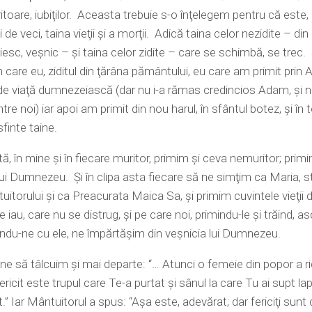
itoare, iubiţilor. Aceasta trebuie s-o înţelegem pentru că este, 
ii de veci, taina vieţii şi a morţii. Adică taina celor nezidite – din
sc, veşnic – şi taina celor zidite – care se schimbă, se trec. Ş
 care eu, ziditul din ţărâna pământului, eu care am primit prin
de viaţă dumnezeiască (dar nu i-a rămas credincios Adam, şi nic
tre noi) iar apoi am primit din nou harul, în sfântul botez, şi în 
sfinte taine.
ată, în mine şi în fiecare muritor, primim şi ceva nemuritor; prim
lui Dumnezeu. Şi în clipa asta fiecare să ne simţim ca Maria, s
uitorului şi ca Preacurata Maica Sa, şi primim cuvintele vieţii d
 iau, care nu se distrug, şi pe care noi, primindu-le şi trăind, a
nindu-ne cu ele, ne împărtăşim din veşnicia lui Dumnezeu.
ine să tâlcuim şi mai departe: “… Atunci o femeie din popor a ri
Fericit este trupul care Te-a purtat şi sânul la care Tu ai supt la
.” Iar Mântuitorul a spus: “Aşa este, adevărat; dar fericiţi sunt 