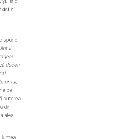
şi, fiind
xist şi
ce spune
ântul
trăgeau.
 vă duceţi
 ai
te omul,
ine de
tă puterea
a din
a ales,
în lumea