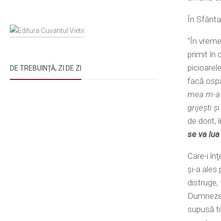
În Sfânta
“În vreme
primit în
picioarel
DE TREBUINȚĂ, ZI DE ZI
facă ospă
mea m-a 
grijeşti ş
de dorit, 
se va lua
Care-i în
şi-a ales
distruge,
Dumnezeu,
supusă ti