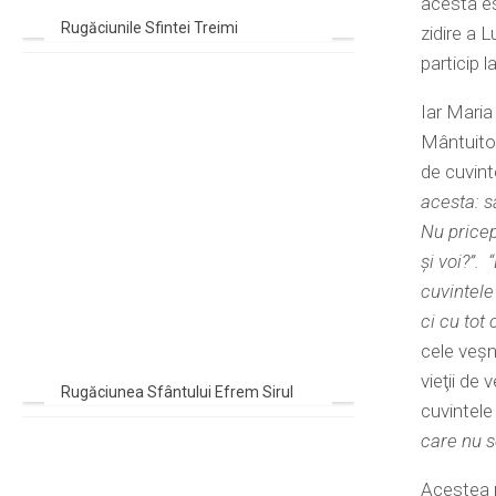
acesta es
Rugăciunile Sfintei Treimi
zidire a 
particip 
Iar Maria
Mântuito
de cuvint
acesta: s
Nu pricep
şi voi?”.
cuvintele
ci cu tot
cele veşn
vieţii de
Rugăciunea Sfântului Efrem Sirul
cuvintele
care nu s
Acestea n