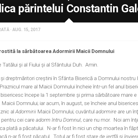
ica părintelui Constantin Gal
ATĂ · AUG. 15, 2017
5145868
rostită la sărbătoarea Adormirii Maicii Domnului
Tatălui şi al Fiului şi al Sfântului Duh. Amin.
i şi dreptmăritori creştini în Sfânta Biserică a Domnului nostru 
Praznicul mare al Maicii Domnului încheie într-un fel anul biser
 bisericesc începe la 1 septembrie şi prima sărbătoare mare e
Maicii Domnului; iar acum, în august, se încheie anul biserices
znic al
Adormirii
Maicii Domnului; cuvântul
adormire
are un în
 pentru cei care
adorm întru Domnul
, care nu mor. Noi am înţ
a plată a păcatului. N-ar fi fost în nici un chip moartea în făp
ă n-ar fi fost păcatul. Totul ar fi fost stare de
jertfă şi învier