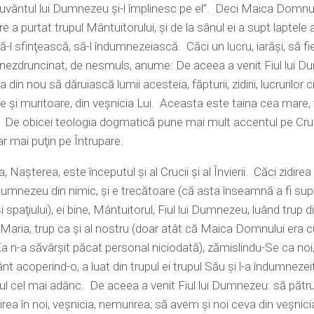
uvântul lui Dumnezeu şi-l împlinesc pe el”. Deci Maica Domnu
e a purtat trupul Mântuitorului, şi de la sânul ei a supt laptele 
să-l sfinţească, să-l îndumnezeiască. Căci un lucru, iarăşi, să fi
e nezdruncinat, de nesmuls, anume: De aceea a venit Fiul lui 
a din nou să dăruiască lumii acesteia, făpturii, zidirii, lucrurilor 
e şi muritoare, din veşnicia Lui. Aceasta este taina cea mare, 
i. De obicei teologia dogmatică pune mai mult accentul pe Cru
ar mai puţin pe Întrupare.
, Naşterea, este începutul şi al Crucii şi al Învierii. Căci zidire
umnezeu din nimic, şi e trecătoare (că asta înseamnă a fi su
i spaţiului), ei bine, Mântuitorul, Fiul lui Dumnezeu, luând trup d
Maria, trup ca şi al nostru (doar atât că Maica Domnului era c
a n-a săvârşit păcat personal niciodată), zămislindu-Se ca noi,
nt acoperind-o, a luat din trupul ei trupul Său şi l-a îndumneze
ul cel mai adânc. De aceea a venit Fiul lui Dumnezeu: să pătr
ea în noi, veşnicia, nemurirea; să avem şi noi ceva din veşnicia