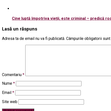
Cine luptă împotriva vieții, este criminal – predică r
Lasă un răspuns
Adresa ta de email nu va fi publicată.
Câmpurile obligatorii sun
Comentariu
*
Nume
*
Email
*
Site web