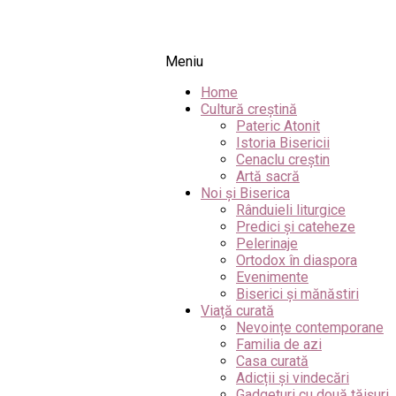
Meniu
Home
Cultură creștină
Pateric Atonit
Istoria Bisericii
Cenaclu creștin
Artă sacră
Noi și Biserica
Rânduieli liturgice
Predici și cateheze
Pelerinaje
Ortodox în diaspora
Evenimente
Biserici și mănăstiri
Viață curată
Nevoințe contemporane
Familia de azi
Casa curată
Adicții și vindecări
Gadgeturi cu două tăișuri