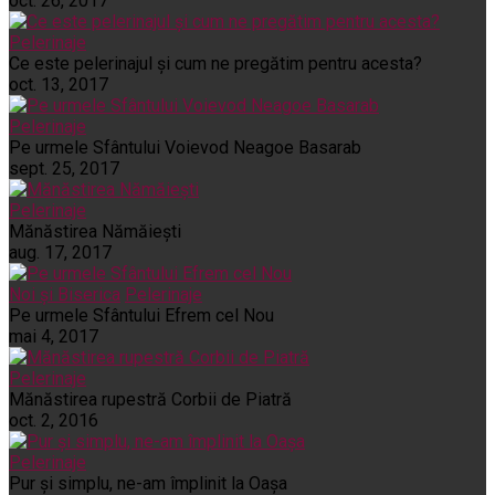
oct. 26, 2017
Pelerinaje
Ce este pelerinajul şi cum ne pregătim pentru acesta?
oct. 13, 2017
Pelerinaje
Pe urmele Sfântului Voievod Neagoe Basarab
sept. 25, 2017
Pelerinaje
Mănăstirea Nămăiești
aug. 17, 2017
Noi și Biserica
Pelerinaje
Pe urmele Sfântului Efrem cel Nou
mai 4, 2017
Pelerinaje
Mănăstirea rupestră Corbii de Piatră
oct. 2, 2016
Pelerinaje
Pur şi simplu, ne-am împlinit la Oaşa