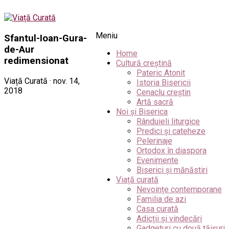
Meniu
Sfantul-Ioan-Gura-
de-Aur
Home
redimensionat
Cultură creștină
Pateric Atonit
Viață Curată · nov. 14,
Istoria Bisericii
2018
Cenaclu creștin
Artă sacră
Noi și Biserica
Rânduieli liturgice
Predici și cateheze
Pelerinaje
Ortodox în diaspora
Evenimente
Biserici și mănăstiri
Viață curată
Nevoințe contemporane
Familia de azi
Casa curată
Adicții și vindecări
Gadgeturi cu două tăișuri