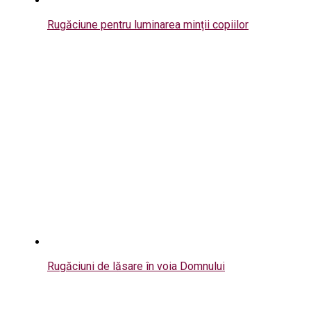
Rugăciune pentru luminarea minții copiilor
Rugăciuni de lăsare în voia Domnului