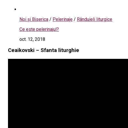
Noi și Biserica
/
Pelerinaje
/
Rânduieli liturgice
Ce este pelerinajul?
oct. 12, 2018
Ceaikovski – Sfanta liturghie