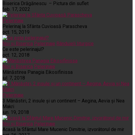
Biserica Drăgănescu – Pictura din suflet
feb. 17, 2022
Pelerinaje
Pelerinaj la Sfânta Cuvioasă Parascheva
oct. 15, 2019
Noi și Biserica
Pelerinaje
Rânduieli liturgice
Ce este pelerinajul?
oct. 12, 2018
Noi și Biserica
Pelerinaje
Mânăstirea Panagia Eikosifinissa
iul. 7, 2018
Pelerinaje
3 Mânăstiri, 2 insule și un continent – Aegina, Aevia și Nea
Makri
iun. 19, 2018
Noi și Biserica
Pelerinaje
Acasă la Sfântul Mare Mucenic Dimitrie, izvorâtorul de mir