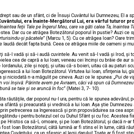
n drept sau de un sfânt, ci de Însuşi Cuvântul lui Dumnezeu; El a s
Cuvântului, era Înainte-Mergătorul Lui, era vârful tuturor p
t înaintea feţii Tale pe Îngerul Meu, care va găti calea Ta, înaintea T
cestea. Dar cu ce atrăgea Botezătorul poporul în pustie? Auzi ce 
ărturisindu-şi păcatele
” (Marcu 1, 5). Cu ce atrăgea Ioan? Oare tr
 laudă decât fapta bună. Ceea ce atrăgea miile de oameni şi mulţim
 să-l vadă şi să-i audă cuvintele. Au venit să-l vadă şi Irod, şi t
ielea cea de capră a lui Ioan; veneau cei încinşi cu brâie de aur 
rdanului, zile şi nopţi, şi uitau că-s boieri, uitau că au paturi 
ească a lui Ioan Botezătorul. Virtutea lui Ioan, sfinţenia lui, glas
a şi niciodată n-a măgulit pe cineva. Auzi ce le spunea: „
Pui de vi
 în voi înşivă: Părinte avem pe Avraam, căci vă spun că Dumnezeu p
bună se taie şi se aruncă în foc
” (Matei 3, 7- 10).
 arăta răutăţile, dar poporul nu-l ura, pentru că le spunea adevărul
 cea sfântă şi preacurată şi vrednică a lui Ioan. Aşa ştie Dumnez
, prin petrecerea sa îngerească şi prin propovăduirea sa cea asp
egătindu-i pentru botezul cel cu Duhul Sfânt şi cu foc. Acestea fi
şi pe Hristos ca să-L omoare, şi pe Ioan Botezătorul; şi dacă n-ar 
fost Ioan Botezătorul, câtă lumină ar fi stins el în lume, câtă răuta
tea Cuvântului, ca un sfeşnic al legii darului! Toate ar fi fost s