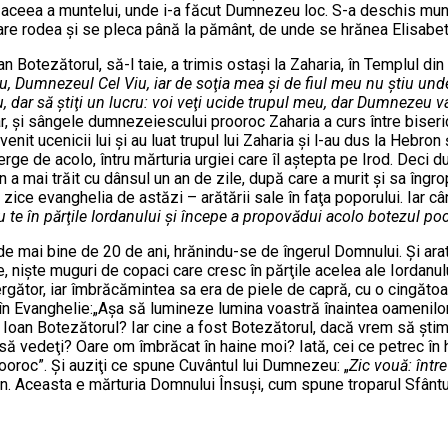
a aceea a muntelui, unde i-a făcut Dumnezeu loc. S-a deschis munte
are rodea şi se pleca până la pământ, de unde se hrănea Elisabet
otezătorul, să-l taie, a trimis ostaşi la Zaharia, în Templul din I
, Dumnezeul Cel Viu, iar de soţia mea şi de fiul meu nu ştiu und
u, dar să ştiţi un lucru: voi veţi ucide trupul meu, dar Dumnezeu v
ltar, şi sângele dumnezeiescului prooroc Zaharia a curs între biseric
 venit ucenicii lui şi au luat trupul lui Zaharia şi l-au dus la Hebr
şterge de acolo, întru mărturia urgiei care îl aştepta pe Irod. Dec
oan a mai trăit cu dânsul un an de zile, după care a murit şi sa în
 zice evanghelia de astăzi – arătării sale în faţa poporului. Iar 
 du te în părţile Iordanului şi începe a propovădui acolo botezul po
 mai bine de 20 de ani, hrănindu-se de îngerul Domnului. Şi arată
e, nişte muguri de copaci care cresc în părţile acelea ale Iordanul
ător, iar îmbrăcămintea sa era de piele de capră, cu o cingătoar
ul în Evanghelie:„Aşa să lumineze lumina voastră înaintea oameni
a Ioan Botezătorul? Iar cine a fost Botezătorul, dacă vrem să ştim
it să vedeţi? Oare om îmbrăcat în haine moi? Iată, cei ce petrec în
ooroc”. Şi auziţi ce spune Cuvântul lui Dumnezeu: „
Zic vouă: într
oan. Aceasta e mărturia Domnului Însuşi, cum spune troparul Sfântul