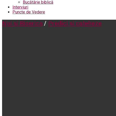
Bucătărie biblică
Interviuri
Puncte de Vedere
Noi și Biserica
/
Predici și cateheze