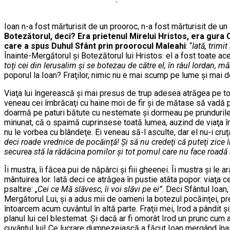
Ioan n-a fost mărturisit de un prooroc, n-a fost mărturisit de u
Botezătorul, deci? Era prietenul Mirelui Hristos, era gura 
care a spus Duhul Sfânt prin proorocul Maleahi
: “
Iată, trimi
Înainte-Mergătorul şi Botezătorul lui Hristos: el a fost toate a
toţi cei din Ierusalim şi se botezau de către el, în râul Iordan, m
poporul la Ioan? Fraţilor, nimic nu e mai scump pe lume şi mai de
Viaţa lui îngerească şi mai presus de trup adesea atrăgea pe toţi
veneau cei îmbrăcaţi cu haine moi de fir şi de mătase să vadă p
doarmă pe paturi bătute cu nestemate şi dormeau pe prundurile Io
minunat, că o spaimă cuprinsese toată lumea, auzind de viaţa înger
nu le vorbea cu blândeţe. Ei veneau să-l asculte, dar el nu-i cruţ
deci roade vrednice de pocăinţă! Şi să nu credeţi că puteţi zice
securea stă la rădăcina pomilor şi tot pomul care nu face roadă 
Îi mustra, îi făcea pui de năpârci şi fiii gheenei. Îi mustra şi le
mântuirea lor. Iată deci ce atrăgea în pustie atâta popor: viaţa
psaltire: „
Cei ce Mă slăvesc, îi voi slăvi pe ei”
. Deci Sfântul Ioan
Mergătorul Lui, şi a adus mii de oameni la botezul pocăinţei, pr
întoarcem acum cuvântul în altă parte. Fraţii mei, Irod a pândit 
planul lui cel blestemat. Şi dacă ar fi omorât Irod un prunc cum a 
cuvântul lui! Ce lucrare dumnezeiască a făcut Ioan mergând înain