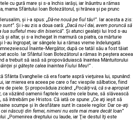
le cu gură mare şi s-a închis iarăşi, iar înăuntru a rămas
a, mama Sfântului Ioan Botezătorul, şi hrănea şi pe prunc
erusalim, şi i-a spus: „
Dă-ne nouă pe fiul tău
!”. Iar acesta a zis:
e sunt”
. Şi i-au zis a doua oară: „
Dacă nu-l dai, avem poruncă să
a lua sufletul meu din biserică
”. Şi atunci gealaţii lui Irod s-au
ă şi altar, şi s-a închegat în marmură ca piatra, ca mărturie
on şi l-au îngropat, iar sângele lui a rămas vreme îndelungată
i dumnezeiescul Înainte-Mergător, după ce tatăl său a fost tăiat
gropat acolo. Iar Sfântul Ioan Botezătorul a rămas în peştera aceea
când a trebuit să iasă să propovăduiască înaintea Mântuitorului
căinţei şi găteşte calea înaintea Fiului Meu
!” .
 Sfânta Evanghelie că era foarte aspră vieţuirea lui, spunând:
ui, iar mierea era aceea pe care o fac viespile sălbatice, fiind
e de piele. Şi propovăduia zicând: „
Pocăiţi-vă, că s-a apropiat
lor, ca văzând oamenii faptele voastre cele bune, să slăvească
, să întrebăm pe Hristos. Că iată ce spune: „Ce aţi ieşit să
 haine scumpe şi în desfătare sunt în casele regilor. Dar ce-aţi
e cei născuţi din femei, nimeni nu este mai mare decât Ioan
”
ui: „Pomenirea dreptului cu laude, iar Ţie destul îţi este