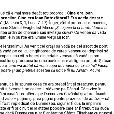
pus că e mai mare decât toţi proorocii.
Cine era Ioan
roorocilor. Cine era Ioan Botezătorul? Era acela despre
a
” (Maleahi 3, 1; Luca 7, 27). Înger, vârful proorocilor, mucenic,
spune Sfântul Evaghelist Marcu: „
Şi ieşeau la el ţinutul Iudeii şi
imitea ordin de chemare sau invitaţie cuiva? Ce venea să vadă
ile în pustie era lumina vieţii lui Ioan.
ot Ierusalimul. Au venit cei graşi să vadă pe cel uscat de post;
să vadă pe cel cu cingătoarea de curea; veneau cei deprinşi să
scumpe, uitau că-s boieri din cetate; veneau să vadă un om
ul lui şi proorocia lui erau acelea care atrăgeau pe toţi. Şi Ioan
pere, cine v-a arătat că veţi scăpa de mânia ce va să fie? Faceţi
oate şi din pietrele acestea să ridice fii lui Avram. Acum
, pentru că le spunea ceea ce era preasfânt şi preacurat, pentru
eu să slăvească pe cei ce-L slăvesc pe Dânsul. Căci zice în
ră şi curată, proslăvea pe Dumnezeu Cuvântul şi a fost Înainte-
ind zise – puţine şi prea puţine pentru praznicul de astăzi – să
fi fost împiedicat de Dumnezeu, sigur ar fi dus la împlinire
te ar fi pricinuit el la atâtea popoare care ar fi trebuit să audă
tinse dacă Dumnezeu n-ar fi apărat pe Sfânta Elisabeta cu pruncul