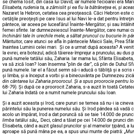
se chema Iosif, din casa lui David; iar numele fecioarei era Maria
Elisabeta, rudenia ta, a zămislit şi ea fiu la bătrâneţea ei, şi ac
Nazaret la Hebron, cetatea cea preoţească. Căci Hebron este cet
cetăţile preoţeşti pe care Isus al lui Navi le-a dat pentru întreţ
pântece, iar aceea pe luceafărul Înainte-Mergător; şi sau întâlnit 
femei sfinte. Iar dumnezeiescul Înainte-Mergător, care numai cu 
închinării tale în urechile mele, a săltat pruncul cu bucurie în 
Mântuitor, care atunci se afla în pântecele Maicii Sale, Prea Sfâ
înaintea Luminii celei mari. Şi ce a urmat după aceasta? A venit
la evrei, era botezul, adică tăierea-împrejur a pruncului, au dus
pună numele tatălui său, Zaharia. Iar mama lui, Sfânta Elisabeta, n
va să zică Ioan? Ioan însemna “plin de dar”, că plin de Duhul Sfâ
pună numele. Iar el a făcut semn să-i aducă o tăbliţă şi a scris cu
şi limba, şi a început a vorbi şi a binecuvânta pe Dumnezeu zicâ
din cântarea lui Zaharia proorocul. Şi a spus proorocie pentru I
68-79). Şi după ce a proorocit Zaharia, s-a auzit în toată Cetat
lui Zaharia îndată ce a numit numele pruncului său Ioan.
Şi a auzit aceasta şi Irod, care pururi se temea să nu-i ia cinev
părintelui său la punerea numelui său. Şi Irod pândea să vadă ce
acolo un împărat, Irod a dat poruncă să se taie 14.000 de prunci
limba tatălui său
„. Deci, când a tăiat pe cei 14.000 de prunci di
Elisabeta, când a auzit glasul pruncilor şi al mamelor ţipând, a l
aproape să pună mâna pe ea, a spus unui munte de piatră: „
Munt