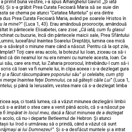
a primit buna vestire, i-a spus Arhanghelul Gavriil: „
Şi iată
36). Şi s-a grăbit Prea Curata Fecioară Maria să se suie din
asta se chema pe atunci “Cetatea Muntelui” şi era dintre
i s-a dus Prea Curata Fecioară Maria, având pe soarele Hristos în
u la mine
?” (Luca 1, 43). Erau amândouă proorociţe, amândouă
tat în pântecele Elisabetei, care zise: „
Că iată, cum fu glasul
chinat cu bucurie, încă din pântecele maicii sale, Prea Sfântului
Luminii, luceafărul înaintea Soarelui Dreptăţii, lumina cea mică
s-a săvârşit o minune mare când a născut. Pentru că la opt zile,
mplat? Toţi care erau acolo, la botezul lui Ioan, ziceau ca să-i
icând că din neamul lor nu era nimeni cu numele acesta, Ioan. Ce
i său, care era mut, lui Zaharia proorocul, întrebându-l cum să-i
 scris că Ioan va fi numele lui, în clipa aceea i s-a dezlegat gura
şi a făcut răscumpărare poporului său” şi celelalte, cum ştiţi
vei merge înaintea feţei Domnului, ca să găteşti căile Lui
” (Luca 1,
untelui, şi până la Ierusalim, vestea mare că s-a dezlegat limba
 zicea aşa, ci toată lumea, că a văzut minunea dezlegării limbii
 că s-a arătat o stea care a venit până acolo, că s-a născut pe
a fi împărat în locul meu, dacă a făcut minunea de a dezlegat
 de acolo, că nu-i departe Betleemul de Hebron. Şi atunci
staşii lui Irod o urmăreau să o prindă, când a văzut că sunt
i vrăjmaşi ai lui Dumnezeu
!”. Şi s-a desfăcut muntele şi a intrat