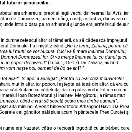
ful tuturor proorocilor.
atul era arhiereu şi preot al legii vechi, din neamul lui Avis, iar
emători de Dumnezeu, oameni sfinţi, curaţi, milostivi, dar aveau o
, unde intra o dată pe an arhiereul şi unde era jertfelnicul de aur
t în dumnezeiescul altar al tămâierii, ca să cădească împrejurul
erul Domnului l-a liniştit zicând: „
Nu te teme, Zaharia, pentru că
şterea lui mulţi se vor bucura. Căci va fi mare înaintea Domnului;
e la Domnul Dumnezeul lor. Şi va merge înaintea lui cu duhul şi cu
ului un popor desăvârşit
” (Luca 1, 15-17). Iar Zaharia, auzind
 Cum vom naşte noi, oameni de 8o de an
i?!”.
ot aşa?”. Şi apoi a adăugat: „Pentru că n-ai crezut cuvintelor
haria mut în altar, iar poporul aştepta să iasă din altar, că era cu
Zaharia cădelniţând cu cădelniţa, dar nu putea vorbi. Făcea numai
 al marelui Ioan Botezătorul şi Înainte- Mergătorul, a rămas mut
umnezeu, când a vrut să scoată ocara mea dintre oameni
”.
plat altă minune. A venit binevestitorul Arhanghel Gavriil la Prea
i Soarele cel gânditor sălăşluia acum în pântecele Prea Curatei şi
rei nume era Nazaret, către o fecioară logodită cu un bărbat, care