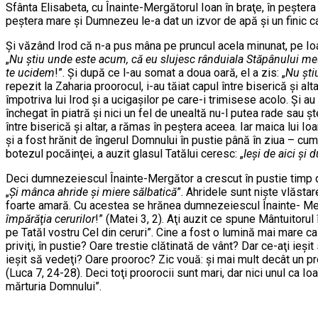
Sfânta Elisabeta, cu Înainte-Mergătorul Ioan în braţe, în peşter
peştera mare şi Dumnezeu le-a dat un izvor de apă şi un finic c
Şi văzând Irod că n-a pus mâna pe pruncul acela minunat, pe Ioan B
„
Nu ştiu unde este acum, că eu slujesc rânduiala Stăpânului meu
te ucidem
!”. Şi după ce l-au somat a doua oară, el a zis: „
Nu şti
repezit la Zaharia proorocul, i-au tăiat capul între biserică şi a
împotriva lui Irod şi a ucigaşilor pe care-i trimisese acolo. Şi au
închegat în piatră şi nici un fel de unealtă nu-l putea rade sau 
între biserică şi altar, a rămas în peştera aceea. Iar maica lui I
şi a fost hrănit de îngerul Domnului în pustie până în ziua – cum
botezul pocăinţei, a auzit glasul Tatălui ceresc: „
Ieşi de aici şi
Deci dumnezeiescul Înainte-Mergător a crescut în pustie timp de
„
Şi mânca ahride şi miere sălbatică
”. Ahridele sunt nişte vlăstar
foarte amară. Cu acestea se hrănea dumnezeiescul Înainte- Merg
împărăţia cerurilor
!” (Matei 3, 2). Aţi auzit ce spune Mântuitor
pe Tatăl vostru Cel din ceruri”. Cine a fost o lumină mai mare c
priviţi, în pustie? Oare trestie clătinată de vânt? Dar ce-aţi ieş
ieşit să vedeţi? Oare prooroc? Zic vouă: şi mai mult decât un pr
(Luca 7, 24-28). Deci toţi proorocii sunt mari, dar nici unul ca I
mărturia Domnului”.