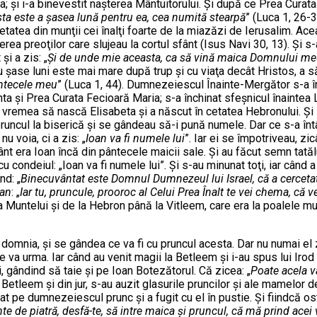
; şi i-a binevestit naşterea Mântuitorului. Şi după ce Prea Curata 
easta este a şasea lună pentru ea, cea numită stearpă
” (Luca 1, 26-
atea din munţii cei înalţi foarte de la miazăzi de Ierusalim. Ace
inerea preoţilor care slujeau la cortul sfânt (Isus Navi 30, 13). Ş
şi a zis: „
Şi de unde mie aceasta, ca să vină maica Domnului me
şase luni este mai mare după trup şi cu viaţa decât Hristos, a săl
pântecele meu
” (Luca 1, 44). Dumnezeiescul Înainte-Mergător s-a în
nta şi Prea Curata Fecioară Maria; s-a închinat sfeşnicul înaintea 
 vremea să nască Elisabeta şi a născut în cetatea Hebronului. Şi 
 pruncul la biserică şi se gândeau să-i pună numele. Dar ce s-a întâ
u voia, ci a zis: „
Ioan va fi numele lui
”. Iar ei se împotriveau, z
nt era Ioan încă din pântecele maicii sale. Şi au făcut semn tatălu
 condeiul: „Ioan va fi numele lui”. Şi s-au minunat toţi, iar când a
nd: „
Binecuvântat este Domnul Dumnezeul lui Israel, că a cercetat 
oan
: „
Iar tu, pruncule, prooroc al Celui Prea Înalt te vei chema, că 
ea Muntelui şi de la Hebron până la Vitleem, care era la poalele m
a domnia, şi se gândea ce va fi cu pruncul acesta. Dar nu numai el
 va urma. Iar când au venit magii la Betleem şi i-au spus lui Irod
, gândind să taie şi pe Ioan Botezătorul. Că zicea: „
Poate acela v
n Betleem şi din jur, s-au auzit glasurile pruncilor şi ale mamelor
uat pe dumnezeiescul prunc şi a fugit cu el în pustie. Şi fiindcă o
e de piatră, desfă-te, să intre maica şi pruncul, că mă prind ace