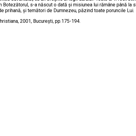
an Botezătorul, s-a născut o dată şi misiunea lui rămâne până la
ără de prihană, şi temători de Dumnezeu, păzind toate poruncile Lui.
Christiana, 2001, București, pp.175-194.