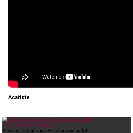
Acatiste
Noi și Biserica
Pelerinaje
Biserica Drăgănescu – Pictura din suflet