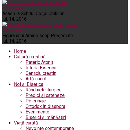
Pelerinaje
Acasă la Schitul Colţul Chiliilor
iul. 14, 2016
Pelerinaje
Figura unui Arhiepiscop Preşedinte
iul. 14, 2016
Home
Cultură creștină
Pateric Atonit
Istoria Bisericii
Cenaclu creștin
Artă sacră
Noi și Biserica
Rânduieli liturgice
Predici și cateheze
Pelerinaje
Ortodox în diaspora
Evenimente
Biserici și mănăstiri
Viață curată
Nevoințe contemporane