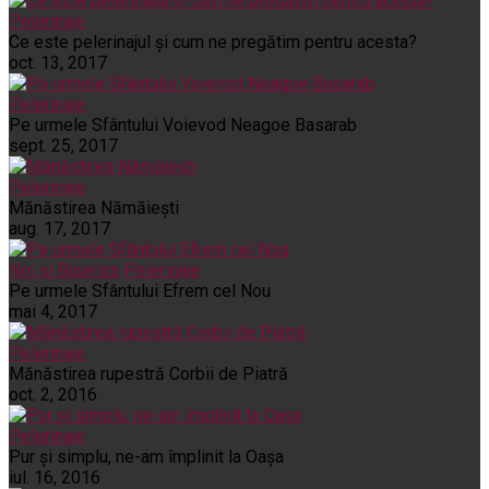
Pelerinaje
Ce este pelerinajul şi cum ne pregătim pentru acesta?
oct. 13, 2017
Pelerinaje
Pe urmele Sfântului Voievod Neagoe Basarab
sept. 25, 2017
Pelerinaje
Mănăstirea Nămăiești
aug. 17, 2017
Noi și Biserica
Pelerinaje
Pe urmele Sfântului Efrem cel Nou
mai 4, 2017
Pelerinaje
Mănăstirea rupestră Corbii de Piatră
oct. 2, 2016
Pelerinaje
Pur şi simplu, ne-am împlinit la Oaşa
iul. 16, 2016