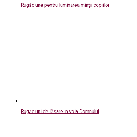
Rugăciune pentru luminarea minții copiilor
Rugăciuni de lăsare în voia Domnului