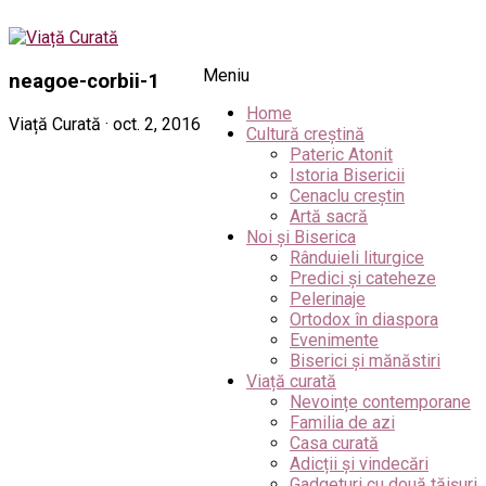
Meniu
neagoe-corbii-1
Home
Viață Curată · oct. 2, 2016
Cultură creștină
Pateric Atonit
Istoria Bisericii
Cenaclu creștin
Artă sacră
Noi și Biserica
Rânduieli liturgice
Predici și cateheze
Pelerinaje
Ortodox în diaspora
Evenimente
Biserici și mănăstiri
Viață curată
Nevoințe contemporane
Familia de azi
Casa curată
Adicții și vindecări
Gadgeturi cu două tăișuri