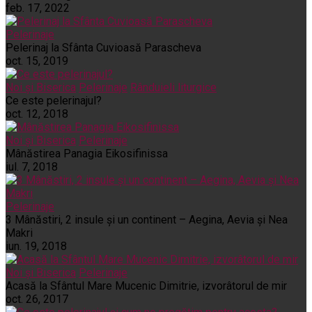
feb. 17, 2022
Pelerinaje
Pelerinaj la Sfânta Cuvioasă Parascheva
oct. 15, 2019
Noi și Biserica
Pelerinaje
Rânduieli liturgice
Ce este pelerinajul?
oct. 12, 2018
Noi și Biserica
Pelerinaje
Mânăstirea Panagia Eikosifinissa
iul. 7, 2018
Pelerinaje
3 Mânăstiri, 2 insule și un continent – Aegina, Aevia și Nea
Makri
iun. 19, 2018
Noi și Biserica
Pelerinaje
Acasă la Sfântul Mare Mucenic Dimitrie, izvorâtorul de mir
oct. 26, 2017