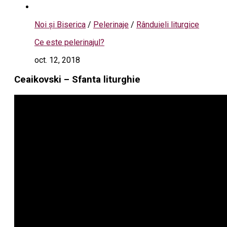
Noi și Biserica
/
Pelerinaje
/
Rânduieli liturgice
Ce este pelerinajul?
oct. 12, 2018
Ceaikovski – Sfanta liturghie