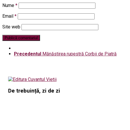
Nume
*
Email
*
Site web
Precedentul
Mănăstirea rupestră Corbii de Piatră
De trebuință, zi de zi