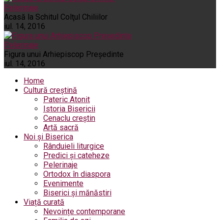
Pelerinaje
Acasă la Schitul Colţul Chiliilor
iul. 14, 2016
Pelerinaje
Figura unui Arhiepiscop Preşedinte
iul. 14, 2016
Home
Cultură creștină
Pateric Atonit
Istoria Bisericii
Cenaclu creștin
Artă sacră
Noi și Biserica
Rânduieli liturgice
Predici și cateheze
Pelerinaje
Ortodox în diaspora
Evenimente
Biserici și mănăstiri
Viață curată
Nevoințe contemporane