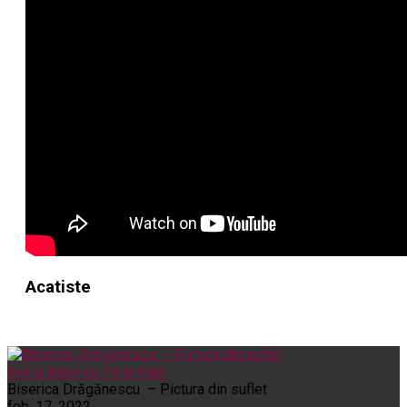
Acatiste
Noi și Biserica
Pelerinaje
Biserica Drăgănescu – Pictura din suflet
feb. 17, 2022