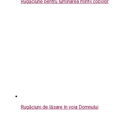
Rugăciune pentru luminarea minții copiilor
Rugăciuni de lăsare în voia Domnului