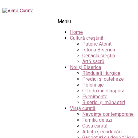
Meniu
Home
Cultură creștină
Pateric Atonit
Istoria Bisericii
Cenaclu creștin
Artă sacră
Noi și Biserica
Rânduieli liturgice
Predici și cateheze
Pelerinaje
Ortodox în diaspora
Evenimente
Biserici și mănăstiri
Viață curată
Nevoințe contemporane
Familia de azi
Casa curată
Adicții și vindecări
Gadgeturi cu două tăișuri