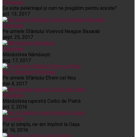
Pelerinaje
Ce este pelerinajul şi cum ne pregătim pentru acesta?
oct. 13, 2017
Pelerinaje
Pe urmele Sfântului Voievod Neagoe Basarab
sept. 25, 2017
Pelerinaje
Mănăstirea Nămăiești
aug. 17, 2017
Noi și Biserica
Pelerinaje
Pe urmele Sfântului Efrem cel Nou
mai 4, 2017
Pelerinaje
Mănăstirea rupestră Corbii de Piatră
oct. 2, 2016
Pelerinaje
Pur şi simplu, ne-am împlinit la Oaşa
iul. 16, 2016