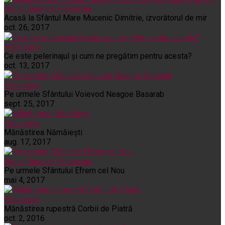
Noi și Biserica
Pelerinaje
Acasă la Sfântul Mare Mucenic Dimitrie, izvorâtorul de mir
oct. 26, 2017
Pelerinaje
Ce este pelerinajul şi cum ne pregătim pentru acesta?
oct. 13, 2017
Pelerinaje
Pe urmele Sfântului Voievod Neagoe Basarab
sept. 25, 2017
Pelerinaje
Mănăstirea Nămăiești
aug. 17, 2017
Noi și Biserica
Pelerinaje
Pe urmele Sfântului Efrem cel Nou
mai 4, 2017
Pelerinaje
Mănăstirea rupestră Corbii de Piatră
oct. 2, 2016