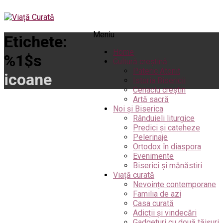
Meniu
Etichete:
Home
%1$s
Cultură creștină
Pateric Atonit
icoane
Istoria Bisericii
Cenaclu creștin
Artă sacră
Noi și Biserica
Rânduieli liturgice
Predici și cateheze
Pelerinaje
Ortodox în diaspora
Evenimente
Biserici și mănăstiri
Viață curată
Nevoințe contemporane
Familia de azi
Casa curată
Adicții și vindecări
Gadgeturi cu două tăișuri