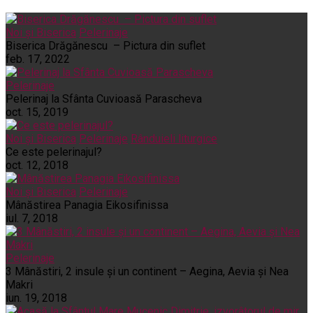
Noi și Biserica
Pelerinaje
Biserica Drăgănescu – Pictura din suflet
feb. 17, 2022
Pelerinaje
Pelerinaj la Sfânta Cuvioasă Parascheva
oct. 15, 2019
Noi și Biserica
Pelerinaje
Rânduieli liturgice
Ce este pelerinajul?
oct. 12, 2018
Noi și Biserica
Pelerinaje
Mânăstirea Panagia Eikosifinissa
iul. 7, 2018
Pelerinaje
3 Mânăstiri, 2 insule și un continent – Aegina, Aevia și Nea
Makri
iun. 19, 2018