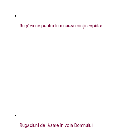
Rugăciune pentru luminarea minții copiilor
Rugăciuni de lăsare în voia Domnului