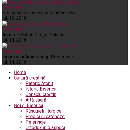
Pelerinaje
Pur şi simplu, ne-am împlinit la Oaşa
iul. 16, 2016
Pelerinaje
Acasă la Schitul Colţul Chiliilor
iul. 14, 2016
Pelerinaje
Figura unui Arhiepiscop Preşedinte
iul. 14, 2016
Home
Cultură creștină
Pateric Atonit
Istoria Bisericii
Cenaclu creștin
Artă sacră
Noi și Biserica
Rânduieli liturgice
Predici și cateheze
Pelerinaje
Ortodox în diaspora