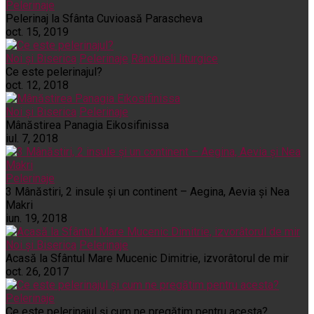
Pelerinaje
Pelerinaj la Sfânta Cuvioasă Parascheva
oct. 15, 2019
Noi și Biserica
Pelerinaje
Rânduieli liturgice
Ce este pelerinajul?
oct. 12, 2018
Noi și Biserica
Pelerinaje
Mânăstirea Panagia Eikosifinissa
iul. 7, 2018
Pelerinaje
3 Mânăstiri, 2 insule și un continent – Aegina, Aevia și Nea
Makri
iun. 19, 2018
Noi și Biserica
Pelerinaje
Acasă la Sfântul Mare Mucenic Dimitrie, izvorâtorul de mir
oct. 26, 2017
Pelerinaje
Ce este pelerinajul şi cum ne pregătim pentru acesta?