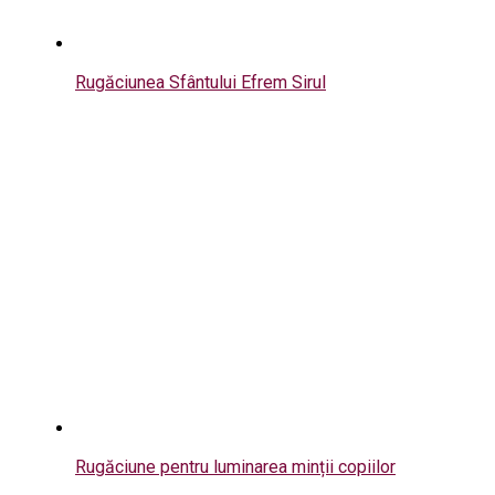
Rugăciunea Sfântului Efrem Sirul
Rugăciune pentru luminarea minții copiilor