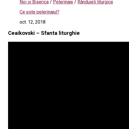
Noi și Biserica
/
Pelerinaje
/
Rânduieli liturgice
Ce este pelerinajul?
oct. 12, 2018
Ceaikovski – Sfanta liturghie