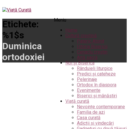
Meniu
Etichete:
Home
%1$s
Cultură creștină
Pateric Atonit
Duminica
Istoria Bisericii
Cenaclu creștin
ortodoxiei
Artă sacră
Noi și Biserica
Rânduieli liturgice
Predici și cateheze
Pelerinaje
Ortodox în diaspora
Evenimente
Biserici și mănăstiri
Viață curată
Nevoințe contemporane
Familia de azi
Casa curată
Adicții și vindecări
Gadgeturi cu două tăișuri