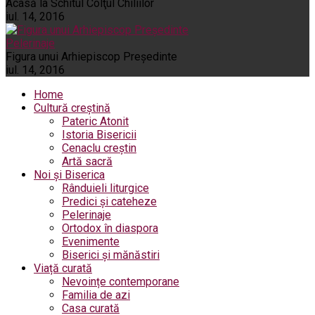
Acasă la Schitul Colţul Chiliilor
iul. 14, 2016
Pelerinaje
Figura unui Arhiepiscop Preşedinte
iul. 14, 2016
Home
Cultură creștină
Pateric Atonit
Istoria Bisericii
Cenaclu creștin
Artă sacră
Noi și Biserica
Rânduieli liturgice
Predici și cateheze
Pelerinaje
Ortodox în diaspora
Evenimente
Biserici și mănăstiri
Viață curată
Nevoințe contemporane
Familia de azi
Casa curată