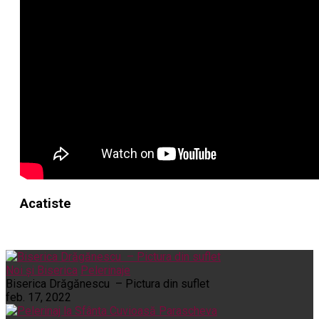
Acatiste
Noi și Biserica
Pelerinaje
Biserica Drăgănescu – Pictura din suflet
feb. 17, 2022