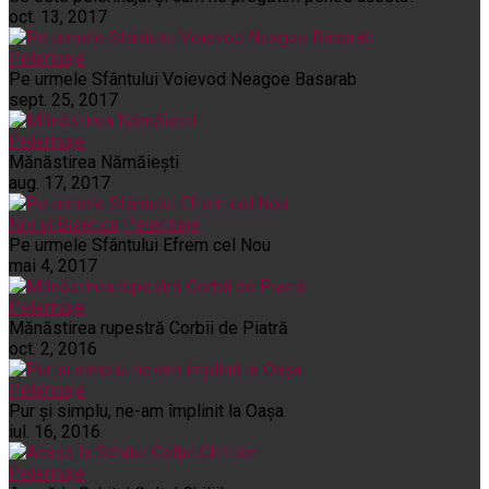
oct. 13, 2017
Pelerinaje
Pe urmele Sfântului Voievod Neagoe Basarab
sept. 25, 2017
Pelerinaje
Mănăstirea Nămăiești
aug. 17, 2017
Noi și Biserica
Pelerinaje
Pe urmele Sfântului Efrem cel Nou
mai 4, 2017
Pelerinaje
Mănăstirea rupestră Corbii de Piatră
oct. 2, 2016
Pelerinaje
Pur şi simplu, ne-am împlinit la Oaşa
iul. 16, 2016
Pelerinaje