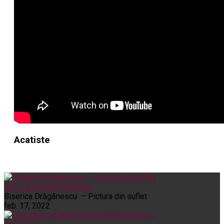
Acatiste
Noi și Biserica
Pelerinaje
Biserica Drăgănescu – Pictura din suflet
feb. 17, 2022