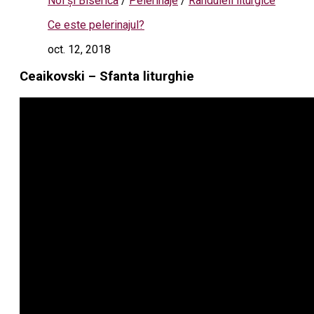
Noi și Biserica
/
Pelerinaje
/
Rânduieli liturgice
Ce este pelerinajul?
oct. 12, 2018
Ceaikovski – Sfanta liturghie