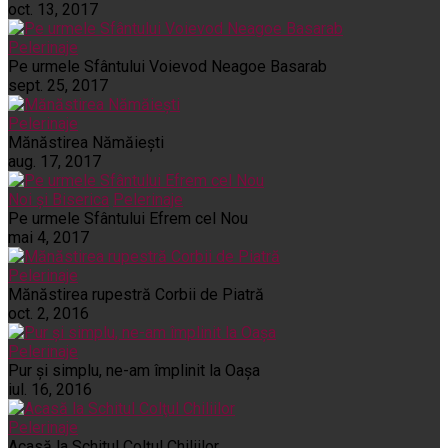
oct. 13, 2017
Pelerinaje
Pe urmele Sfântului Voievod Neagoe Basarab
sept. 25, 2017
Pelerinaje
Mănăstirea Nămăiești
aug. 17, 2017
Noi și Biserica
Pelerinaje
Pe urmele Sfântului Efrem cel Nou
mai 4, 2017
Pelerinaje
Mănăstirea rupestră Corbii de Piatră
oct. 2, 2016
Pelerinaje
Pur şi simplu, ne-am împlinit la Oaşa
iul. 16, 2016
Pelerinaje
Acasă la Schitul Colţul Chiliilor