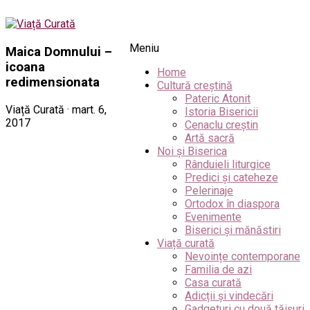
Meniu
Maica Domnului –
icoana
Home
redimensionata
Cultură creștină
Pateric Atonit
Viață Curată · mart. 6,
Istoria Bisericii
2017
Cenaclu creștin
Artă sacră
Noi și Biserica
Rânduieli liturgice
Predici și cateheze
Pelerinaje
Ortodox în diaspora
Evenimente
Biserici și mănăstiri
Viață curată
Nevoințe contemporane
Familia de azi
Casa curată
Adicții și vindecări
Gadgeturi cu două tăișuri