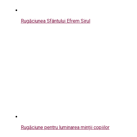
Rugăciunea Sfântului Efrem Sirul
Rugăciune pentru luminarea minții copiilor