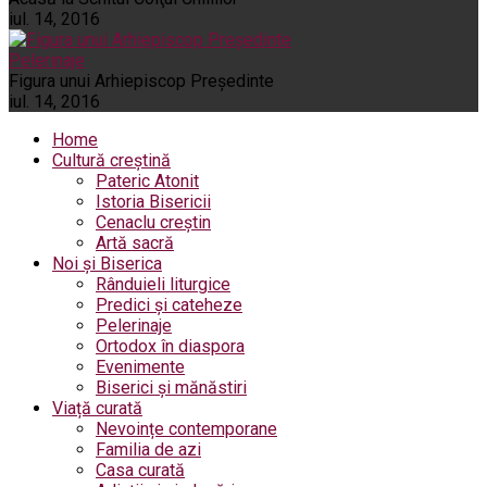
iul. 14, 2016
Pelerinaje
Figura unui Arhiepiscop Preşedinte
iul. 14, 2016
Home
Cultură creștină
Pateric Atonit
Istoria Bisericii
Cenaclu creștin
Artă sacră
Noi și Biserica
Rânduieli liturgice
Predici și cateheze
Pelerinaje
Ortodox în diaspora
Evenimente
Biserici și mănăstiri
Viață curată
Nevoințe contemporane
Familia de azi
Casa curată