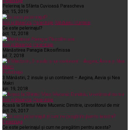
Pelerinaje
Pelerinaj la Sfânta Cuvioasă Parascheva
oct. 15, 2019
Noi și Biserica
Pelerinaje
Rânduieli liturgice
Ce este pelerinajul?
oct. 12, 2018
Noi și Biserica
Pelerinaje
Mânăstirea Panagia Eikosifinissa
iul. 7, 2018
Pelerinaje
3 Mânăstiri, 2 insule și un continent – Aegina, Aevia și Nea
Makri
iun. 19, 2018
Noi și Biserica
Pelerinaje
Acasă la Sfântul Mare Mucenic Dimitrie, izvorâtorul de mir
oct. 26, 2017
Pelerinaje
Ce este pelerinajul şi cum ne pregătim pentru acesta?