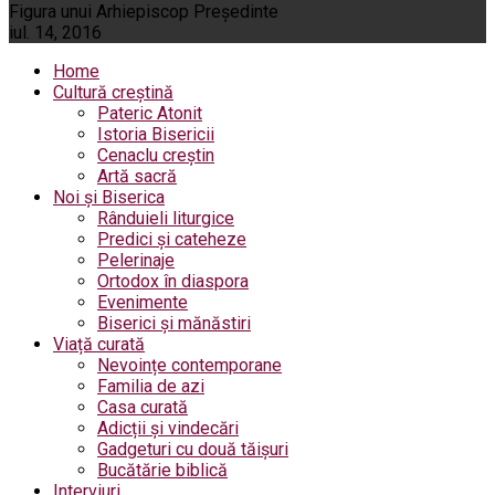
Figura unui Arhiepiscop Preşedinte
iul. 14, 2016
Home
Cultură creștină
Pateric Atonit
Istoria Bisericii
Cenaclu creștin
Artă sacră
Noi și Biserica
Rânduieli liturgice
Predici și cateheze
Pelerinaje
Ortodox în diaspora
Evenimente
Biserici și mănăstiri
Viață curată
Nevoințe contemporane
Familia de azi
Casa curată
Adicții și vindecări
Gadgeturi cu două tăișuri
Bucătărie biblică
Interviuri