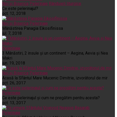
Noi și Biserica
Pelerinaje
Rânduieli liturgice
Ce este pelerinajul?
oct. 12, 2018
Noi și Biserica
Pelerinaje
Mânăstirea Panagia Eikosifinissa
iul. 7, 2018
Pelerinaje
3 Mânăstiri, 2 insule și un continent – Aegina, Aevia și Nea
Makri
iun. 19, 2018
Noi și Biserica
Pelerinaje
Acasă la Sfântul Mare Mucenic Dimitrie, izvorâtorul de mir
oct. 26, 2017
Pelerinaje
Ce este pelerinajul şi cum ne pregătim pentru acesta?
oct. 13, 2017
Pelerinaje