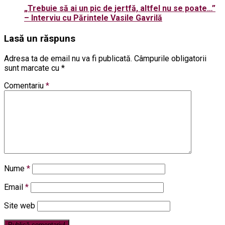
„Trebuie să ai un pic de jertfă, altfel nu se poate…”
– Interviu cu Părintele Vasile Gavrilă
Lasă un răspuns
Adresa ta de email nu va fi publicată.
Câmpurile obligatorii
sunt marcate cu
*
Comentariu
*
Nume
*
Email
*
Site web