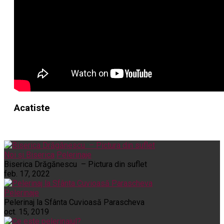
Acatiste
Noi și Biserica
Pelerinaje
Biserica Drăgănescu – Pictura din suflet
feb. 17, 2022
Pelerinaje
Pelerinaj la Sfânta Cuvioasă Parascheva
oct. 15, 2019