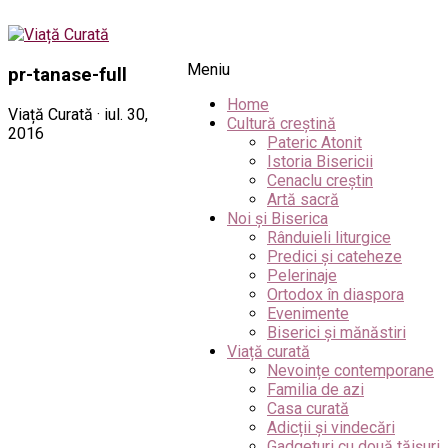
Meniu
pr-tanase-full
Home
Viață Curată · iul. 30,
Cultură creștină
2016
Pateric Atonit
Istoria Bisericii
Cenaclu creștin
Artă sacră
Noi și Biserica
Rânduieli liturgice
Predici și cateheze
Pelerinaje
Ortodox în diaspora
Evenimente
Biserici și mănăstiri
Viață curată
Nevoințe contemporane
Familia de azi
Casa curată
Adicții și vindecări
Gadgeturi cu două tăișuri