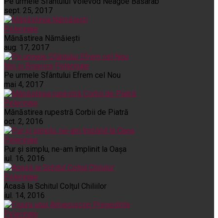
Pe urmele Sfântului Voievod Neagoe Basarab
sept. 25, 2017
Pelerinaje
Mănăstirea Nămăiești
aug. 17, 2017
Noi și Biserica
Pelerinaje
Pe urmele Sfântului Efrem cel Nou
mai 4, 2017
Pelerinaje
Mănăstirea rupestră Corbii de Piatră
oct. 2, 2016
Pelerinaje
Pur şi simplu, ne-am împlinit la Oaşa
iul. 16, 2016
Pelerinaje
Acasă la Schitul Colţul Chiliilor
iul. 14, 2016
Pelerinaje