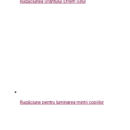
Rugăciunea Sfântului Efrem Sirul
Rugăciune pentru luminarea minții copiilor